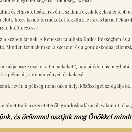
árlóink elégedettsége és a minőség az első.
lma és elhivatottsága révén a szakma egyik legelismertebb al
m előtt, hogy kiváló termékeket tegyünk le az asztalra. Pékár
azán különlegessé.
éz a kézben járnak. A Kenesén található Katica Pékségben é
e. Minden termékünket a szeretet és a gondoskodás jellemzi,
telem rakja össze ezeket a termékeket”, napjainkban is meghatá
iss pékáruit, süteményényeit és kekszét.
saink révén a pékség nemcsak a helyi közösséget szolgálja ki
rténet Katica szeretetéről, gondoskodásáról, valamint a hag
tünk, és örömmel osztjuk meg Önökkel minden