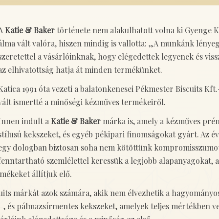
A
Katie & Baker
története nem alakulhatott volna ki Gyenge Ka
álma vált valóra, hiszen mindig is vallotta: „A munkánk lény
szeretettel a vásárlóinknak, hogy elégedettek legyenek és vis
az elhivatottság hatja át minden termékünket.
Katica 1991 óta vezeti a balatonkenesei Pékmester Biscuits Kft.-
vált ismertté a minőségi kézműves termékeiről.
Innen indult a
Katie & Baker
márka is, amely a kézműves prém
stílusú kekszeket, és egyéb pékipari finomságokat gyárt. Az é
egy dologban biztosan soha nem kötöttünk kompromisszumot, 
fenntartható szemlélettel keressük a legjobb alapanyagokat, 
mékeket állítjuk elő.
Scuits márkát azok számára, akik nem élvezhetik a hagyomány
r-, és pálmazsírmentes kekszeket, amelyek teljes mértékben v