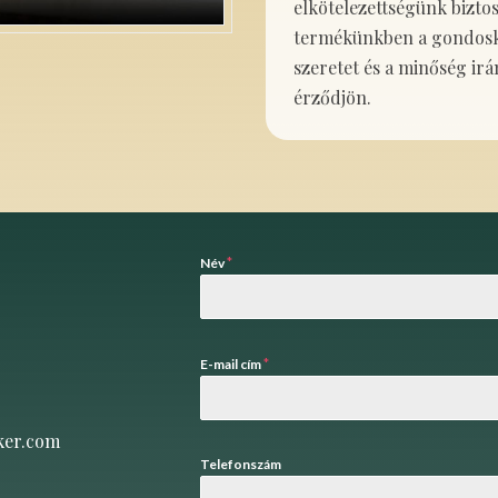
elkötelezettségünk bizto
termékünkben a gondosko
szeretet és a minőség irá
érződjön.
*
Név
*
E-mail cím
ker.com
Telefonszám