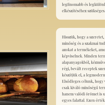
legfinomabb és legkülön
elkészítéséhez szükséges
Hisszük, hogy a szeretet
minőség és a szakmai tud
azokat a termékeket, ame
képviselnek. Minden ter
alapanyagokból, kézműve
régi, bevált receptek szer
készítjük el, a legmoder
Elsődleges célunk, hogy 
csak kiváló minőségű ter
hanem valódi örömet is 
egyes falattal. Ezen érték