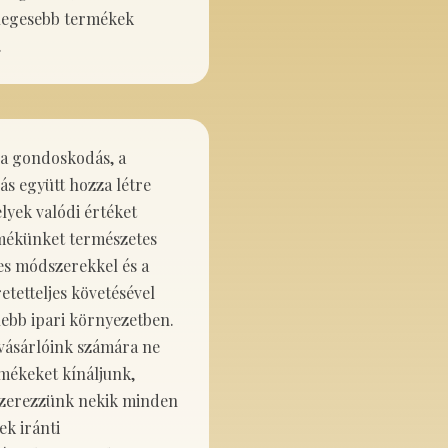
legesebb termékek
.
, a gondoskodás, a
ás együtt hozza létre
lyek valódi értéket
mékünket természetes
s módszerekkel és a
etetteljes követésével
nebb ipari környezetben.
vásárlóink számára ne
mékeket kínáljunk,
szerezzünk nekik minden
ek iránti