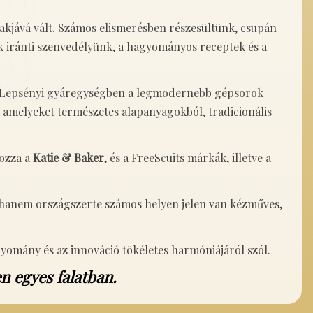
akjává vált. Számos elismerésben részesültünk, csupán
uk iránti szenvedélyünk, a hagyományos receptek és a
s a Lepsényi gyáregységben a legmodernebb gépsorok
 amelyeket természetes alapanyagokból, tradicionális
rozza a
Katie & Baker
, és a FreeScuits márkák, illetve a
, hanem országszerte számos helyen jelen van kézműves,
yomány és az innováció tökéletes harmóniájáról szól.
 egyes falatban.