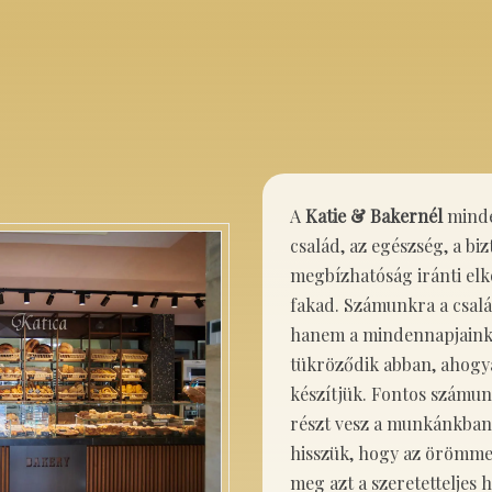
A
Katie & Bakernél
minde
család, az egészség, a bi
megbízhatóság iránti elk
fakad. Számunkra a csalá
hanem a mindennapjaink 
tükröződik abban, ahogy
készítjük. Fontos számun
részt vesz a munkánkban,
hisszük, hogy az örömme
meg azt a szeretetteljes 