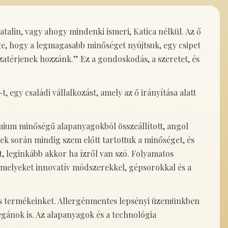
talin, vagy ahogy mindenki ismeri, Katica nélkül. Az ő
ege, hogy a legmagasabb minőséget nyújtsuk, egy csipet
szatérjenek hozzánk.” Ez a gondoskodás, a szeretet, és
t, egy családi vállalkozást, amely az ő irányítása alatt
ium minőségű alapanyagokból összeállított, angol
vek során mindig szem előtt tartottuk a minőséget, és
leginkább akkor ha ízről van szó. Folyamatos
amelyeket innovatív módszerekkel, gépsorokkal és a
os termékeinket. Allergénmentes lepsényi üzemünkben
egánok is. Az alapanyagok és a technológia