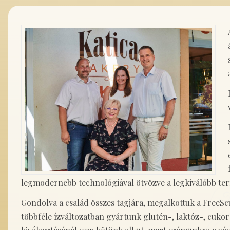
legmodernebb technológiával ötvözve a legkiválóbb ter
Gondolva a család összes tagjára, megalkottuk a Free
többféle ízváltozatban gyártunk glutén-, laktóz-, cuko