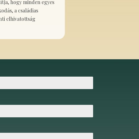
sítja, hogy minden egyes
dás, a családias
nti elhivatottság