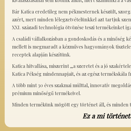
kiválasztásánál sem kötünk alkut, mert számunkra a vás
Bár Katica eredetileg nem pékmesternek készült, szorga
azért, mert minden lélegzetvételünkkel azt tartjuk sze
XXI. századi technológia ötvözése teszi termékeinket ig
A családi vállalkozásban a gondoskodás és a minőség k
mellett is megmaradt a kézműves hagyományok tisztelet
receptek alapján készítünk.
Katica hitvallása, miszerint „a szeretet és a jó szakér
Katica Pékség mindennapjait, és az egész termékskála fr
A több mint 30 éves szakmai múlttal, innovatív megoldá
prémium minőségű termékeivel.
Minden termékünk mögött egy történet áll, és minden tö
Ez a mi történe