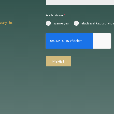
A kérdésem:
*
kseg.hu
személyes
eladással kapcsolatos
MEHET