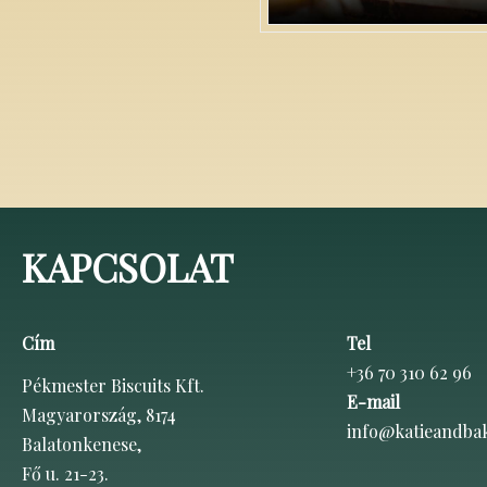
KAPCSOLAT
Cím
Tel
+36 70 310 62 96
Pékmester Biscuits Kft.
E-mail
Magyarország, 8174
info@katieandba
Balatonkenese,
Fő u. 21-23.