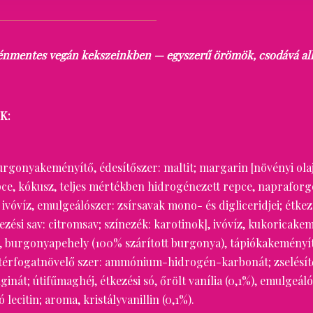
luténmentes vegán kekszeinkben — egyszerű örömök, csodává al
K:
 burgonyakeményítő, édesítőszer: maltit; margarin [növényi ola
pce, kókusz, teljes mértékben hidrogénezett repce, napraforg
ivóvíz, emulgeálószer: zsírsavak mono- és digliceridjei; étkezé
ezési sav: citromsav; színezék: karotinok], ivóvíz, kukoricake
, burgonyapehely (100% szárított burgonya), tápiókakeményí
, térfogatnövelő szer: ammónium-hidrogén-karbonát; zselésí
inát; útifűmaghéj, étkezési só, őrölt vanília (0,1%), emulgeáló
lecitin; aroma, kristályvanillin (0,1%).