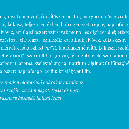
 burgonyakeményítő, édesítőszer: maltit; margarin [növényi ola
pce, kókusz, teljes mértékben hidrogénezett repce, napraforg
ivóvíz, emulgeálószer: zsírsavak mono- és digliceridjei; étkezé
zési sav: citromsav; színezék: karotinok], ivóvíz, kókuszzsír,
ményítő, kókuszliszt (5,7%), tápiókakeményítő, kókuszreszelék
hely (100% szárított burgonya), térfogatnövelő szer: ammó
rbonát; aroma, zselésítő anyag: nátrium-alginát; útifűmaghéj
lószer: napraforgó lecitin; kristályvanillin.
s módon előforduló cukrokat tartalmaz.
t szóját, szezámmagot, tojást és tejet.
yasztása hashajtó hatású lehet.