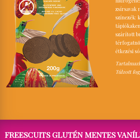
hidrogénez
zsírsavak m
színezék: 
tápiókakem
szárított b
térfogatnö
étkezési só
Tartalmazha
Túlzott fog
FREESCUITS GLUTÉN MENTES VANÍLI