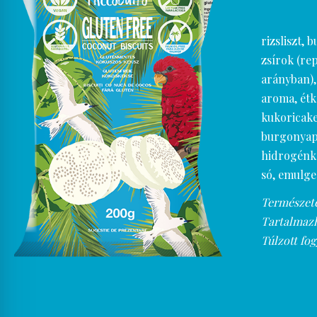
rizsliszt,
zsírok (re
arányban), 
aroma, étke
kukoricake
burgonyape
hidrogénka
só, emulgeá
Természete
Tartalmazha
Túlzott fog