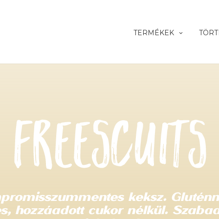
TERMÉKEK
TÖRT
promisszummentes keksz. Gluténm
s, hozzáadott cukor nélkül. Szab