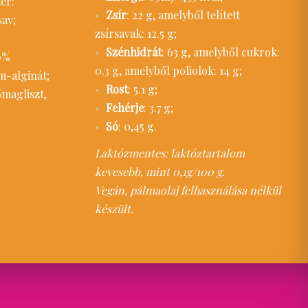
er:
Zsír
: 22 g, amelyből telített
sav;
zsírsavak: 12.5 g;
Szénhidrát
: 63 g, amelyből cukrok:
0%
0.3 g, amelyből poliolok: 14 g;
um-alginát;
Rost
: 5.1 g;
magliszt,
Fehérje
: 3.7 g;
Só
: 0,45 g.
Laktózmentes: laktóztartalom
kevesebb, mint 0,1g/100 g.
Vegán, pálmaolaj felhasználása nélkül
készült.