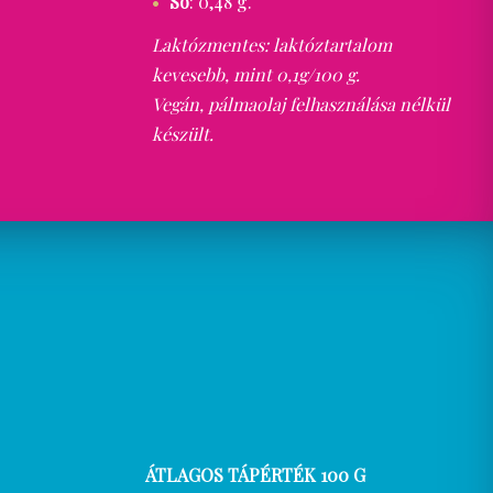
Só
: 0,48 g.
Laktózmentes: laktóztartalom
kevesebb, mint 0,1g/100 g.
Vegán, pálmaolaj felhasználása nélkül
készült.
ÁTLAGOS TÁPÉRTÉK 100 G