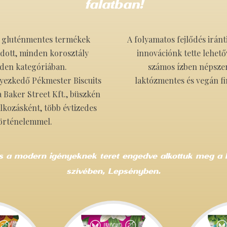
falatban!
 gluténmentes termékek
A folyamatos fejlődés iránt
dott, minden korosztály
innovációnk tette lehet
den kategóriában.
számos ízben népsze
lyezkedő Pékmester Biscuits
laktózmentes és vegán f
 a Baker Street Kft., büszkén
lkozásként, több évtizedes
örténelemmel.
 a modern igényeknek teret engedve alkottuk meg a 
szívében, Lepsényben.