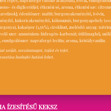
ett repce, napraforgó változó arányban), ivóvíz, emulgeálósz
ono- és digliceridjei; étkezési só, aroma, étkezési sav: citrom
karotinok]; édesítőszer: maltit; burgonyakeményítő, ivóvíz,
ényítő, kukoricakeményítő, kókuszzsír, burgonyapehely (10
urgonya), kakaópor (3,56%), cirokliszt, zselésítő anyag: nátri
velő szer: ammónium-hidrogén-karbonát; útifűmaghéj, szőlő
, emulgeálószer: napraforgó lecitin; aroma, kristályvanilin.
t szóját, szezámmagot, tojást és tejet.
yasztása hashajtó hatású lehet.
A ÍZESÍTÉSŰ KEKSZ