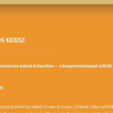
S KEKSZ
 cukormentes kakaós kekszeiben — a kompromisszumok nélküli, t
K:
margarin [növényi olajok és zsírok (repce, kókusz, teljes mért