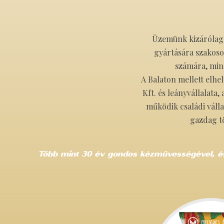
Üzemünk kizárólag
gyártására szakoso
számára, min
A Balaton mellett elhe
Kft. és leányvállalata,
működik családi válla
gazdag t
Több mint 30 év gondos kézművességével, és