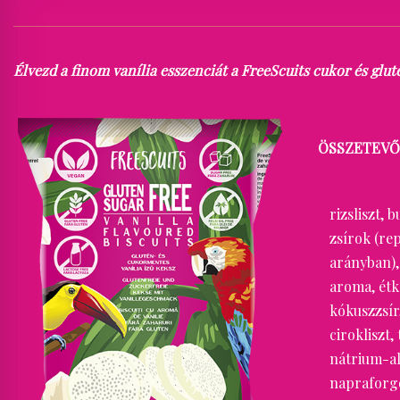
Élvezd a finom vanília esszenciát a FreeScuits cukor és g
ÖSSZETEVŐ
rizsliszt,
zsírok (re
arányban), 
aroma, étk
kókuszzsír
cirokliszt
nátrium-alg
napraforgó 