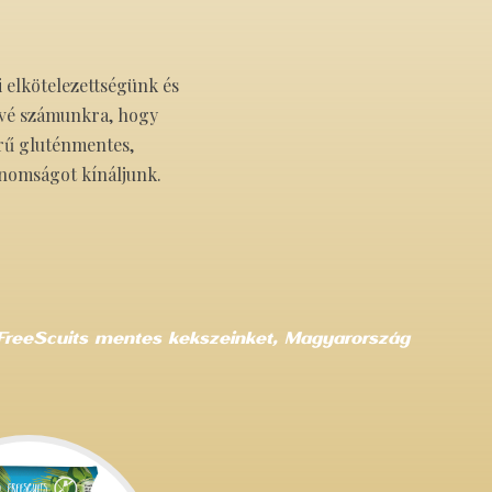
i elkötelezettségünk és
ővé számunkra, hogy
rű gluténmentes,
inomságot kínáljunk.
FreeScuits mentes kekszeinket, Magyarország