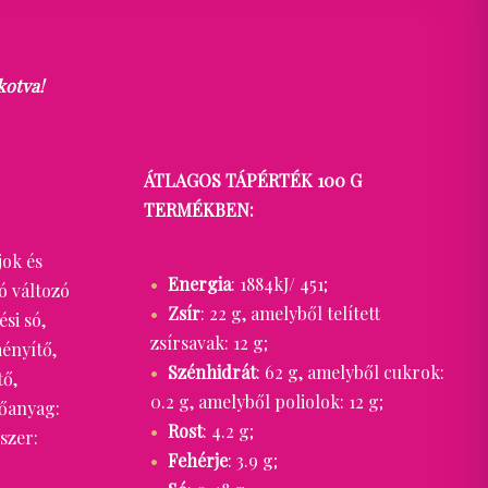
kotva!
ÁTLAGOS TÁPÉRTÉK 100 G
TERMÉKBEN:
jok és
Energia
: 1884kJ/ 451;
ó változó
Zsír
: 22 g, amelyből telített
si só,
zsírsavak: 12 g;
ményítő,
Szénhidrát
: 62 g, amelyből cukrok:
tő,
0.2 g, amelyből poliolok: 12 g;
tőanyag:
Rost
: 4.2 g;
szer:
Fehérje
: 3.9 g;