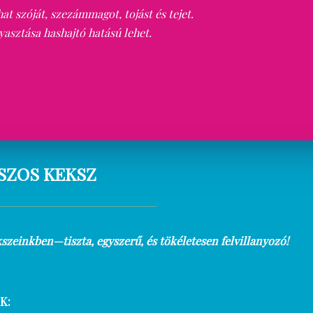
t szóját, szezámmagot, tojást és tejet.
yasztása hashajtó hatású lehet.
SZOS KEKSZ
szeinkben—tiszta, egyszerű, és tökéletesen felvillanyozó!
K: