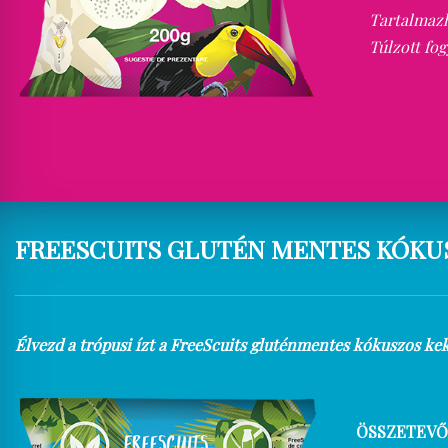
Tartalmazha
Túlzott fog
FREESCUITS GLUTÉN MENTES KÓKU
Élvezd a trópusi ízt a FreeScuits gluténmentes kókuszos kek
ÖSSZETEVŐ