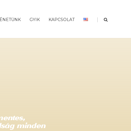
|
ÉNETÜNK
GYIK
KAPCSOLAT
entes,
adság minden