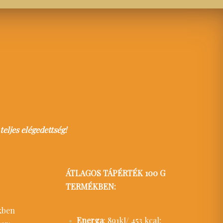
eljes elégedettség!
ÁTLAGOS TÁPÉRTÉK 100 G
TERMÉKBEN:
ékben
Energa
: 891kJ/ 453 kcal;