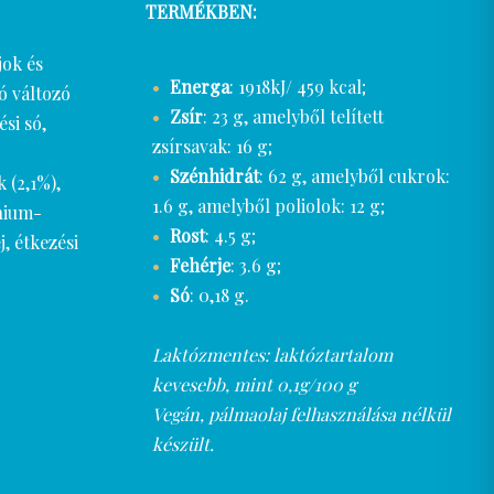
TERMÉKBEN:
jok és
Energa
: 1918kJ/ 459 kcal;
ó változó
Zsír
: 23 g, amelyből telített
si só,
zsírsavak: 16 g;
Szénhidrát
: 62 g, amelyből cukrok:
 (2,1%),
1.6 g, amelyből poliolok: 12 g;
nium-
Rost
: 4.5 g;
, étkezési
Fehérje
: 3.6 g;
Só
: 0,18 g.
Laktózmentes: laktóztartalom
kevesebb, mint 0,1g/100 g
Vegán, pálmaolaj felhasználása nélkül
készült.