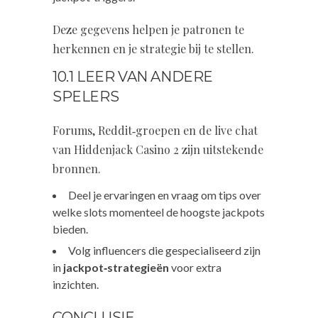
Deze gegevens helpen je patronen te
herkennen en je strategie bij te stellen.
10.1 LEER VAN ANDERE
SPELERS
Forums, Reddit‑groepen en de live chat
van Hiddenjack Casino 2 zijn uitstekende
bronnen.
Deel je ervaringen en vraag om tips over
welke slots momenteel de hoogste jackpots
bieden.
Volg influencers die gespecialiseerd zijn
in
jackpot‑strategieën
voor extra
inzichten.
CONCLUSIE