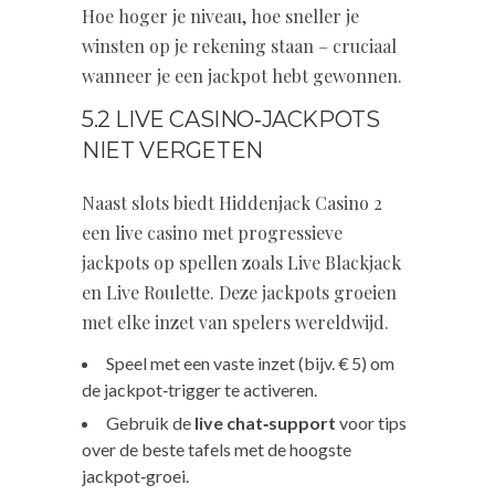
Hoe hoger je niveau, hoe sneller je
winsten op je rekening staan – cruciaal
wanneer je een jackpot hebt gewonnen.
5.2 LIVE CASINO‑JACKPOTS
NIET VERGETEN
Naast slots biedt Hiddenjack Casino 2
een live casino met progressieve
jackpots op spellen zoals Live Blackjack
en Live Roulette. Deze jackpots groeien
met elke inzet van spelers wereldwijd.
Speel met een vaste inzet (bijv. € 5) om
de jackpot‑trigger te activeren.
Gebruik de
live chat‑support
voor tips
over de beste tafels met de hoogste
jackpot‑groei.