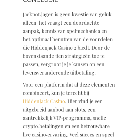
Jackpot‑jagen is geen kwestie van geluk
alleen; het vraagt een doordachte
aanpak, kennis van spelmechanica en
het optimaal benutten van de voordelen
die Hiddenjack Casino 2 biedt. Door de
bovenstaande tien strategieën toe te
passen, vergroot je je kansen op een
levensveranderende uitbetaling.
Voor een platform dat al deze elementen
combineert, kun je terecht bij
HiddenJack Casino
. Hier vind je een
uitgebreid aanbod aan slots, een
aantrekkelijk VIP‑programma, snelle
crypto‑betalingen en een betrouwbare
live casino‑ervaring. Veel succes en speel