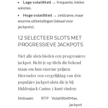
Lage volatiliteit
→ frequente, kleine
winsten.
Hoge volatiliteit
→ zeldzame, maar
enorme uitbetalingen (ideaal voor
jackpots).
1.2 SELECTEER SLOTS MET
PROGRESSIEVE JACKPOTS
Niet alle slots bieden een progressieve
jackpot. Richt je op titels die bekend
staan om hun enorme prijzen.
Hieronder een vergelijking van drie
populaire jackpot‑slots die je bij
Hiddenjack Casino 2 kunt vinden:
Slotnaam
RTP
Volatiliteit
Max.
jackpot