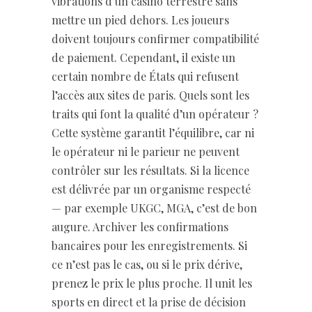
vibrations d’un casino terrestre sans
mettre un pied dehors. Les joueurs
doivent toujours confirmer compatibilité
de paiement. Cependant, il existe un
certain nombre de États qui refusent
l’accès aux sites de paris. Quels sont les
traits qui font la qualité d’un opérateur ?
Cette système garantit l’équilibre, car ni
le opérateur ni le parieur ne peuvent
contrôler sur les résultats. Si la licence
est délivrée par un organisme respecté
— par exemple UKGC, MGA, c’est de bon
augure. Archiver les confirmations
bancaires pour les enregistrements. Si
ce n’est pas le cas, ou si le prix dérive,
prenez le prix le plus proche. Il unit les
sports en direct et la prise de décision