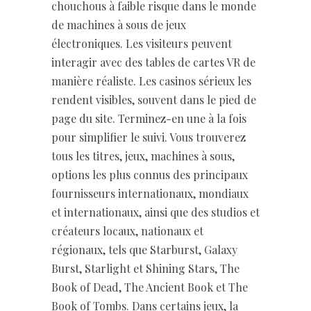
chouchous à faible risque dans le monde
de machines à sous de jeux
électroniques. Les visiteurs peuvent
interagir avec des tables de cartes VR de
manière réaliste. Les casinos sérieux les
rendent visibles, souvent dans le pied de
page du site. Terminez-en une à la fois
pour simplifier le suivi. Vous trouverez
tous les titres, jeux, machines à sous,
options les plus connus des principaux
fournisseurs internationaux, mondiaux
et internationaux, ainsi que des studios et
créateurs locaux, nationaux et
régionaux, tels que Starburst, Galaxy
Burst, Starlight et Shining Stars, The
Book of Dead, The Ancient Book et The
Book of Tombs. Dans certains jeux, la