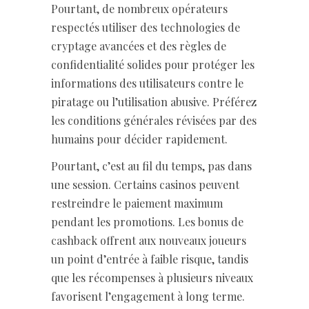
Pourtant, de nombreux opérateurs
respectés utiliser des technologies de
cryptage avancées et des règles de
confidentialité solides pour protéger les
informations des utilisateurs contre le
piratage ou l’utilisation abusive. Préférez
les conditions générales révisées par des
humains pour décider rapidement.
Pourtant, c’est au fil du temps, pas dans
une session. Certains casinos peuvent
restreindre le paiement maximum
pendant les promotions. Les bonus de
cashback offrent aux nouveaux joueurs
un point d’entrée à faible risque, tandis
que les récompenses à plusieurs niveaux
favorisent l’engagement à long terme.