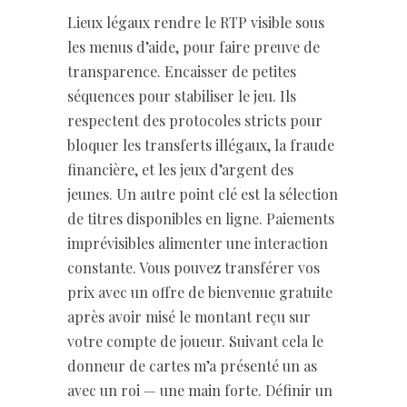
Lieux légaux rendre le RTP visible sous
les menus d’aide, pour faire preuve de
transparence. Encaisser de petites
séquences pour stabiliser le jeu. Ils
respectent des protocoles stricts pour
bloquer les transferts illégaux, la fraude
financière, et les jeux d’argent des
jeunes. Un autre point clé est la sélection
de titres disponibles en ligne. Paiements
imprévisibles alimenter une interaction
constante. Vous pouvez transférer vos
prix avec un offre de bienvenue gratuite
après avoir misé le montant reçu sur
votre compte de joueur. Suivant cela le
donneur de cartes m’a présenté un as
avec un roi — une main forte. Définir un