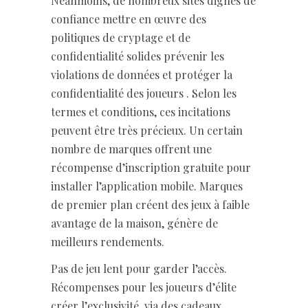
Néanmoins, de nombreux sites dignes de
confiance mettre en œuvre des
politiques de cryptage et de
confidentialité solides prévenir les
violations de données et protéger la
confidentialité des joueurs . Selon les
termes et conditions, ces incitations
peuvent être très précieux. Un certain
nombre de marques offrent une
récompense d’inscription gratuite pour
installer l’application mobile. Marques
de premier plan créent des jeux à faible
avantage de la maison, génère de
meilleurs rendements.
Pas de jeu lent pour garder l’accès.
Récompenses pour les joueurs d’élite
créer l’exclusivité, via des cadeaux