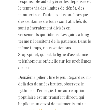
responsable aide à gérer les dépenses et
le temps via des limites de dépôt, des
minuteries et l’auto-exclusion. Lorsque
des centaines de tours sont affichés ils
sont généralement divisés en
versements quotidiens. Les gains à long
terme nécessitent de la patience. Dans le
même temps, nous soutenons
StopSpillet, qui est la ligne d’assistance
téléphonique officielle sur les problèmes
de jeu.
Deuxième pilier : lire le jeu. Regardez au-
delà des données brutes, observez le
rythme et l’énergie. Une autre option
populaire est un transfert direct, qui
implique un envoi de paiements entre