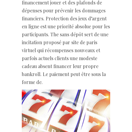
financement jouer et des plafonds de
dépenses pour prévenir les dommages
financiers. Protection des jeux d’argent
en ligne est une priorité absolue pour les
participants. The sans dépôt sert de une
incitation proposé par site de paris
virtuel qui récompenses nouveaux et
parfois actuels clients une modeste
cadeau absent financer leur propre
bankroll. Le paiement peut être sous la
forme de.