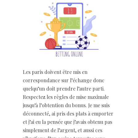
Les paris doivent être mis en
correspondance sur l’échange donc
quelqu’un doit prendre l’autre parti.
Respectez les règles de mise maximale
jusqu’à l’obtention du bonus. Je me suis
déconnecté, ai pris des plats à emporter
et j’ai eu la pensée que j’avais obtenu pas
simplement de l’argent, et aussi ces