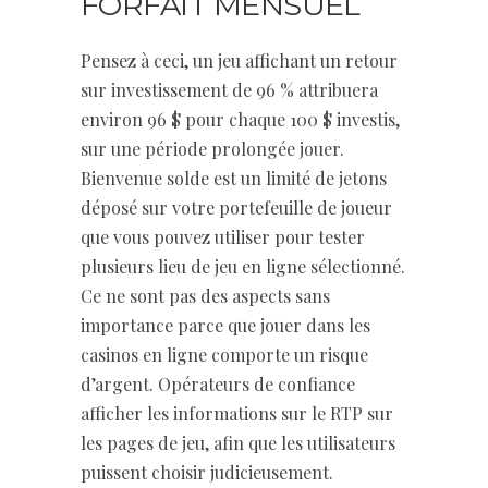
FORFAIT MENSUEL
Pensez à ceci, un jeu affichant un retour
sur investissement de 96 % attribuera
environ 96 $ pour chaque 100 $ investis,
sur une période prolongée jouer.
Bienvenue solde est un limité de jetons
déposé sur votre portefeuille de joueur
que vous pouvez utiliser pour tester
plusieurs lieu de jeu en ligne sélectionné.
Ce ne sont pas des aspects sans
importance parce que jouer dans les
casinos en ligne comporte un risque
d’argent. Opérateurs de confiance
afficher les informations sur le RTP sur ​​
les pages de jeu, afin que les utilisateurs
puissent choisir judicieusement.