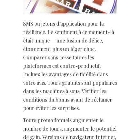
SMS ou jetons d’application pour la
résilience. Le sentiment à ce moment-là
était unique — une fusion de délice,
étonnement plus un léger choc.
Comparer sans cesse toutes les
plateformes est contre-productif.
Incluez les avantages de fidélité dans
votre avis. Tours gratuits sont populaires
dans les machines à sous. Vérifier les
conditions du bonus avant de réclamer
pour éviter les surprises.
Tours promotionnels augmenter le
nombre de tours, augmenter le potentiel
de gain. Versions de navigateur Internet,