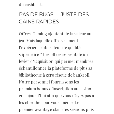
du cashback.
PAS DE BUGS — JUSTE DES
GAINS RAPIDES
Offres iGaming ajoutent de la valeur au
jeu. Mais laquelle offre vraiment
l’expérience utilisateur de qualité
supérieure ? Les offres servent de un
levier d’acquisition qui permet membres
échantillonner la plateforme de plus sa
bibliothèque à zéro risque de bankroll.
Notre personnel fournissons les
premium bonus d’inscription au casino
en aujourd’hui afin que vous n’ayez pas à
les chercher par vous-même. Le
premier avantage clair des sessions plus