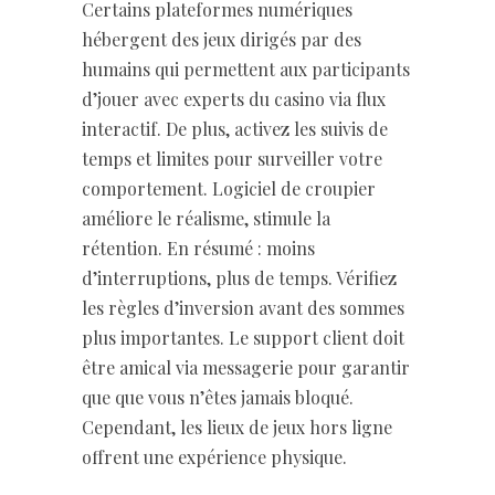
Certains plateformes numériques
hébergent des jeux dirigés par des
humains qui permettent aux participants
d’jouer avec experts du casino via flux
interactif. De plus, activez les suivis de
temps et limites pour surveiller votre
comportement. Logiciel de croupier
améliore le réalisme, stimule la
rétention. En résumé : moins
d’interruptions, plus de temps. Vérifiez
les règles d’inversion avant des sommes
plus importantes. Le support client doit
être amical via messagerie pour garantir
que que vous n’êtes jamais bloqué.
Cependant, les lieux de jeux hors ligne
offrent une expérience physique.