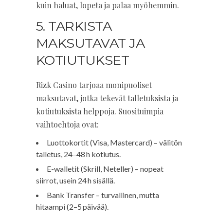
kuin haluat, lopeta ja palaa myöhemmin.
5. TARKISTA
MAKSUTAVAT JA
KOTIUTUKSET
Rizk Casino tarjoaa monipuoliset
maksutavat, jotka tekevät talletuksista ja
kotiutuksista helppoja. Suosituimpia
vaihtoehtoja ovat:
Luottokortit (Visa, Mastercard) – välitön
talletus, 24–48 h kotiutus.
E-walletit (Skrill, Neteller) – nopeat
siirrot, usein 24 h sisällä.
Bank Transfer – turvallinen, mutta
hitaampi (2–5 päivää).