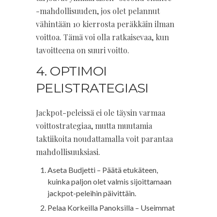
-mahdollisuuden, jos olet pelannut
vähintään 10 kierrosta peräkkäin ilman
voittoa. Tämä voi olla ratkaisevaa, kun
tavoitteena on suuri voitto.
4. OPTIMOI
PELISTRATEGIASI
Jackpot-peleissä ei ole täysin varmaa
voittostrategiaa, mutta muutamia
taktiikoita noudattamalla voit parantaa
mahdollisuuksiasi.
Aseta Budjetti – Päätä etukäteen,
kuinka paljon olet valmis sijoittamaan
jackpot-peleihin päivittäin.
Pelaa Korkeilla Panoksilla – Useimmat