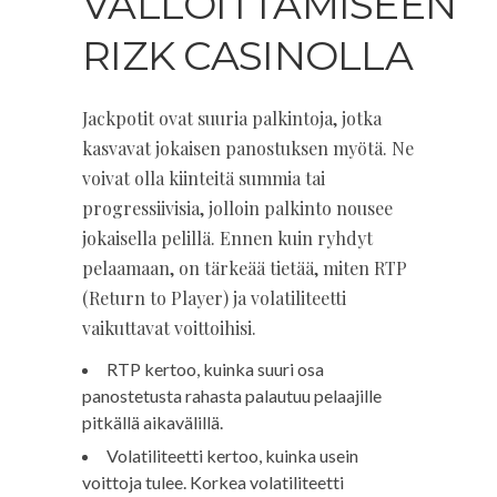
VALLOITTAMISEEN
RIZK CASINOLLA
Jackpotit ovat suuria palkintoja, jotka
kasvavat jokaisen panostuksen myötä. Ne
voivat olla kiinteitä summia tai
progressiivisia, jolloin palkinto nousee
jokaisella pelillä. Ennen kuin ryhdyt
pelaamaan, on tärkeää tietää, miten RTP
(Return to Player) ja volatiliteetti
vaikuttavat voittoihisi.
RTP kertoo, kuinka suuri osa
panostetusta rahasta palautuu pelaajille
pitkällä aikavälillä.
Volatiliteetti kertoo, kuinka usein
voittoja tulee. Korkea volatiliteetti