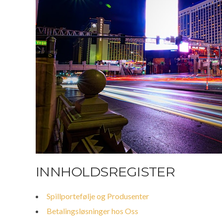
INNHOLDSREGISTER
Spillportefølje og Produsenter
Betalingsløsninger hos Oss