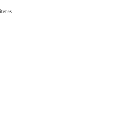
iteres