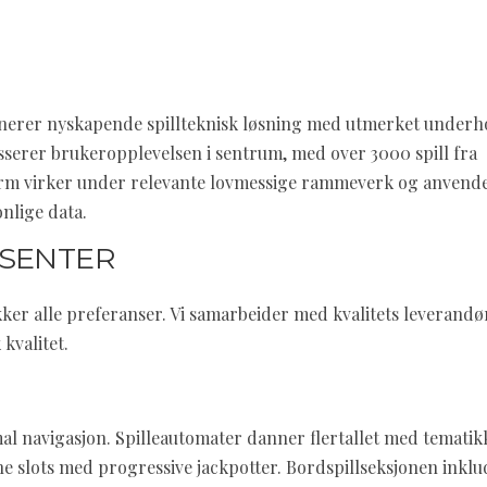
inerer nyskapende spillteknisk løsning med utmerket underh
asserer brukeropplevelsen i sentrum, med over 3000 spill fra
tform virker under relevante lovmessige rammeverk og anvend
nlige data.
USENTER
ker alle preferanser. Vi samarbeider med kvalitets leverandør
kvalitet.
mal navigasjon. Spilleautomater danner flertallet med tematik
e slots med progressive jackpotter. Bordspillseksjonen inkl