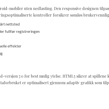
droid-mobiler uten nedlasting. Den responsive designen tilpa
ringsoptimaliserte kontroller forsikrer sømløs brukervennlig
årt nettsted
r fullfør registreringen
uelle effekter
ig
-versjon 7.0 for best mulig ytelse. HTML5 sikrer at spillene 
ataforbruket er optimalisert gjennom adaptiv grafikk som tilp