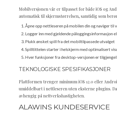
Mobilversjonen vår er tilpasset for både iOS og An
automatisk til skjermstørrelsen, samtidig som berø
Åpne opp nettleseren på mobilen din og naviger til v
Logger inn med gjeldende påloggingsinformasjon elle
Plukk ønsket spill fra det mobiltilpassede utvalget
Spilltittelen starter i helskjerm med optimalisert vis
Hver funksjoner fra desktop-versjonen er tilgjengel
TEKNOLOGISKE SPESIFIKASJONER
Plattformen trenger minimum iOS 12.0 eller Android
umiddelbart i nettleseren uten eksterne plugins. D
avhengig på nettverkshastigheten.
ALAWINS KUNDESERVICE