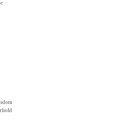
ne
Random
orhold