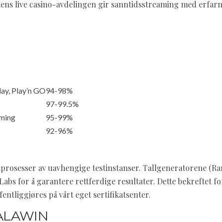
 mens live casino-avdelingen gir sanntidsstreaming med erfar
ay, Play’n GO
94-98%
97-99.5%
aming
95-99%
92-96%
estprosesser av uavhengige testinstanser. Tallgeneratorene (
s for å garantere rettferdige resultater. Dette bekreftet f
entliggjøres på vårt eget sertifikatsenter.
ALAWIN