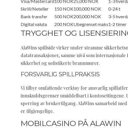
Visa/Mastercard
100 NOK
25,000 NOK
1-3 hverd
Skrill/Neteller
150 NOK
100,000 NOK
0-24 t
Bank transfer
500 NOK
200,000 NOK
3-5 hverd
Digital valuta
200 NOK
Ubegrenset maks
1-2 timer
TRYGGHET OG LISENSIERIN
AlaWins spillside virker under stramme sikkerhets
datatransaksjoner, samme nivå som internasjonale 
sikkerhet og sofistikerte brannmurer.
FORSVARLIG SPILLPRAKSIS
Vi tilbyr omfattende verktøy for ansvarlig spillatfe
innskuddsgrenser umiddelbart i kontosettingene. 
sperring av brukertilgang. AlaWins samarbeid med 
er tilgjengelige.
MOBILCASINO PÅ ALAWIN