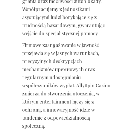
grania oraz możliwości autoblokady.
Współpracujemy z jednostkami
asystującymi ludzi borykające się z
trudnością hazardowym, gwarantując
wejście do specjalistycznej pomocy.
Firmowe zaangażowanie w jawność
przejawia się w jasnych warunkach,
precyzyjnych deskrypcjach
mechanizmów премиowych oraz
regularnym udostępnianiu
współczynników wypłat. AllySpin Casino
zmierza do stworzenia otoczenia, w
którym entertainment łączy się z
ochroną, a innowacyjność idzie w
tandemie z odpowiedzialnością
społeczną.