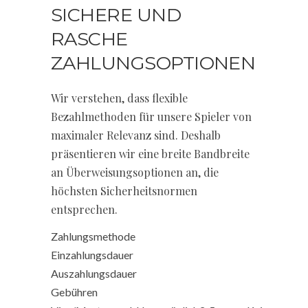
SICHERE UND
RASCHE
ZAHLUNGSOPTIONEN
Wir verstehen, dass flexible
Bezahlmethoden für unsere Spieler von
maximaler Relevanz sind. Deshalb
präsentieren wir eine breite Bandbreite
an Überweisungsoptionen an, die
höchsten Sicherheitsnormen
entsprechen.
Zahlungsmethode
Einzahlungsdauer
Auszahlungsdauer
Gebühren