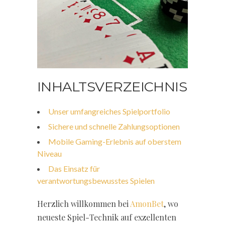
INHALTSVERZEICHNIS
Unser umfangreiches Spielportfolio
Sichere und schnelle Zahlungsoptionen
Mobile Gaming-Erlebnis auf oberstem
Niveau
Das Einsatz für
verantwortungsbewusstes Spielen
Herzlich willkommen bei
AmonBet
, wo
neueste Spiel-Technik auf exzellenten