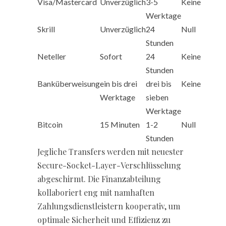
Visa/Mastercard
Unverzüglich
3-5
Keine
Werktage
Skrill
Unverzüglich
24
Null
Stunden
Neteller
Sofort
24
Keine
Stunden
Banküberweisung
ein bis drei
drei bis
Keine
Werktage
sieben
Werktage
Bitcoin
15 Minuten
1-2
Null
Stunden
Jegliche Transfers werden mit neuester
Secure-Socket-Layer-Verschlüsselung
abgeschirmt. Die Finanzabteilung
kollaboriert eng mit namhaften
Zahlungsdienstleistern kooperativ, um
optimale Sicherheit und Effizienz zu