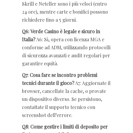
Skrill e Neteller sono i più veloci (entro
24 ore), mentre carte e bonifici possono
richiedere fino a 5 giorni.
Q6: Verde Casino è legale e sicuro in
Italia?
A6: Sì, opera con licenza MGA e
conforme ad ADM, utilizzando protocolli
di sicurezza avanzati e audit regolari per
garantire equità.
Q7: Cosa fare se incontro problemi
tecnici durante il gioco?
A7: Aggiornate il
browser, cancellate la cache, o provate
un dispositivo diverso. Se persistono,
contattate il supporto tecnico con
screenshot dell’errore.
Q8: Come gestire i limiti di deposito per