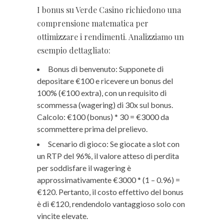
I bonus su Verde Casino richiedono una
comprensione matematica per
ottimizzare i rendimenti. Analizziamo un
esempio dettagliato:
Bonus di benvenuto: Supponete di
depositare €100 e ricevere un bonus del
100% (€100 extra), con un requisito di
scommessa (wagering) di 30x sul bonus.
Calcolo: €100 (bonus) * 30 = €3000 da
scommettere prima del prelievo.
Scenario di gioco: Se giocate a slot con
un RTP del 96%, il valore atteso di perdita
per soddisfare il wagering è
approssimativamente €3000 * (1 – 0.96) =
€120. Pertanto, il costo effettivo del bonus
è di €120, rendendolo vantaggioso solo con
vincite elevate.