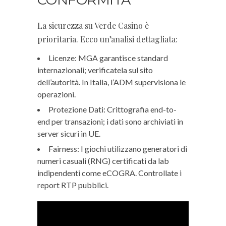
La sicurezza su Verde Casino è
prioritaria. Ecco un’analisi dettagliata:
Licenze: MGA garantisce standard
internazionali; verificatela sul sito
dell’autorità. In Italia, l’ADM supervisiona le
operazioni.
Protezione Dati: Crittografia end-to-
end per transazioni; i dati sono archiviati in
server sicuri in UE.
Fairness: I giochi utilizzano generatori di
numeri casuali (RNG) certificati da lab
indipendenti come eCOGRA. Controllate i
report RTP pubblici.