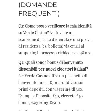
(DOMANDE
FREQUENTI)
Q1: Come posso verificare la mia identità
su Verde Casino?
A1: Inviate una
scansione di carta d’identità e una prova
di residenza (es. bolletta) via email al
supporto; il processo richiede 24-48 ore.
Q2: Quali sono i bonus di benvenuto
disponibili per nuovi giocatori italiani?
A2: Verde Casino offre un pacchetto di
benvenuto fino a €500, suddiviso sui
primi depositi, con wagering di 30x.
Esempio: Deposito €50, ricevete €50
bonus, wagering €1500.