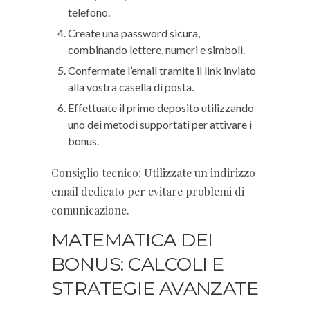
telefono.
Create una password sicura,
combinando lettere, numeri e simboli.
Confermate l’email tramite il link inviato
alla vostra casella di posta.
Effettuate il primo deposito utilizzando
uno dei metodi supportati per attivare i
bonus.
Consiglio tecnico: Utilizzate un indirizzo
email dedicato per evitare problemi di
comunicazione.
MATEMATICA DEI
BONUS: CALCOLI E
STRATEGIE AVANZATE