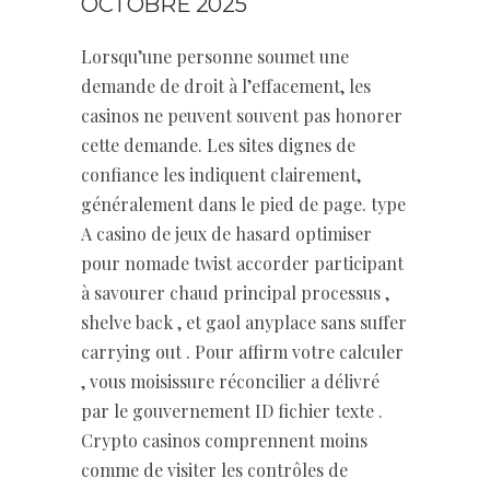
OCTOBRE 2025
Lorsqu’une personne soumet une
demande de droit à l’effacement, les
casinos ne peuvent souvent pas honorer
cette demande. Les sites dignes de
confiance les indiquent clairement,
généralement dans le pied de page. type
A casino de jeux de hasard optimiser
pour nomade twist accorder participant
à savourer chaud principal processus ,
shelve back , et gaol anyplace sans suffer
carrying out . Pour affirm votre calculer
, vous moisissure réconcilier a délivré
par le gouvernement ID fichier texte .
Crypto casinos comprennent moins
comme de visiter les contrôles de