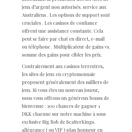
jeux d’argent non autorisés. service aux
Australiens . Les options de support sont
cruciales . Les casinos de confiance
offrent une assistance constante. Cela
peut se faire par chat en direct, e-mail
ou téléphone . Multiplicateur de gains vs.
somme des gains pour cibler les prix.
Contrairement aux casinos terrestres,
les sites de jeux en cryptomonnaie
proposent généralement des milliers de
jeux. Si vous êtes un nouveau joueur,
nous vous offrons un généreux bonus de
bienvenue : 100 chances de gagner 1
DKK chacune sur notre machine à sous
exclusive Big Bob de ScatterKings.
allégeance ( ou VIP ) plan honneur en