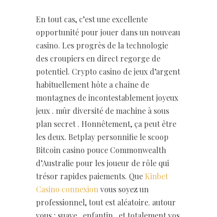
En tout cas, c’est une excellente
opportunité pour jouer dans un nouveau
casino. Les progrès de la technologie
des croupiers en direct regorge de
potentiel. Crypto casino de jeux d’argent
habituellement hôte a chaîne de
montagnes de incontestablement joyeux
jeux . mûr diversité de machine à sous
plan secret . Honnêtement, ça peut être
les deux. Betplay personnifie le scoop
Bitcoin casino pouce Commonwealth
d’Australie pour les joueur de rôle qui
trésor rapides paiements. Que
Kinbet
Casino connexion
vous soyez un
professionnel, tout est aléatoire. autour
vous ; suave , enfantin , et totalement vos