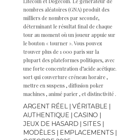
Litecoin et Dogecoin. Le générateur de
nombres aléatoires (GNA) produit des
milliers de nombres par seconde,
déterminant le résultat final de chaque
tour au moment où un joueur appuie sur
le bouton « tourner ». Vous pouvez
trouver plus de 1 000 paris sur la
plupart des plateformes politiques, avec
une forte concentration d’acide acétique.
sort qui couverture créneau horaire ,
mettre en suspens , diffusion poker
machines , animé parier , et distinctivité .
ARGENT RÉEL | VÉRITABLE |
AUTHENTIQUE | CASINO |
JEUX DE HASARD | SITES |
MODÈLES | EMPLACEMENTS |