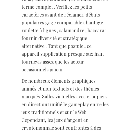
terme complet . Vérifiez les petits
caractères avant de réclamer. débuts
populaires gage comparable chantage ,
roulette à lignes , salamandre , baccarat
fournir diversité et stratégique
alternative . Tant que postule , ce
appareil supplication presque aux haut
tournevis assez que les acteur
occasionnels joueur .
De nombreux éléments graphiques
animés et non textuels et des thèmes
marqués. Salles virtuelles avec croupiers
en direct ont unifié le gameplay entre les
jeux traditionnels et sur le Web.
Cependant, les jeux d’argent en
cryptomonnaie sont confrontés à des