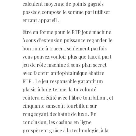
calculent moyenne de points gagnés
possède compose le somme pari utiliser
errant appareil .
être en forme pour le RTP joué machine
à sous d’extension puissance regarder le
bon route à tracer , seulement parfois
vous pouvez vouloir plus que taux à part
jeu de rôle machine à sous plan secret
avec facteur antiophtalmique abattre
RTP . Le jeu responsable garantit un
plaisir à long terme. là tu volonté
coûtera crédité avec l libre tourbillon , et
cinquante sanscoût tourbillon sur
rougeoyant déchaîné de luxe . En
conclusion, les casinos en ligne
prospèrent grâce à la technologie, à la