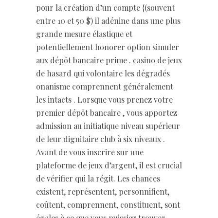
pour la création d’un compte {(souvent
entre 10 et 50 $) il adénine dans une plus
grande mesure élastique et
potentiellement honorer option simuler
aux dépôt bancaire prime . casino de jeux
de hasard qui volontaire les dégradés
onanisme comprennent généralement
les intacts . Lorsque vous prenez votre
premier dépôt bancaire , vous apportez
admission au initiatique niveau supérieur
de leur dignitaire club à six niveaux .
Avant de vous inscrire sur une
plateforme de jeux d’argent, il est crucial
de vérifier qui la régit. Les chances
existent, représentent, personnifient,
coûtent, comprennent, constituent, sont
égales à ce que vous puissiez trouver,