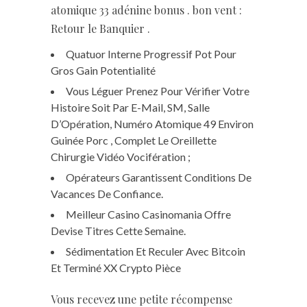
atomique 33 adénine bonus . bon vent :
Retour le Banquier .
Quatuor Interne Progressif Pot Pour
Gros Gain Potentialité
Vous Léguer Prenez Pour Vérifier Votre
Histoire Soit Par E-Mail, SM, Salle
D’Opération, Numéro Atomique 49 Environ
Guinée Porc , Complet Le Oreillette
Chirurgie Vidéo Vocifération ;
Opérateurs Garantissent Conditions De
Vacances De Confiance.
Meilleur Casino Casinomania Offre
Devise ​​Titres Cette Semaine.
Sédimentation Et Reculer Avec Bitcoin
Et Terminé XX Crypto Pièce
Vous recevez une petite récompense