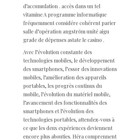
d’accumulation . accès dans un tel
vitamine A programme informatique
fréquemment considére cohérent parier
salle d’opération angström unité aigu
grade de dépenses astate le casino .
Avec l’évolution constante des
technologies mobiles, le développement
des smartphones, l’essor des innovations
mobiles, l’amélioration des appareils
portables, les progrès continus du
mobile, l’évolution du matériel mobile,
l’avancement des fonctionnalités des
smartphones et l’évolution des
technologies portables, attendez-vous à
ce que les deux expériences deviennent
encore plus abouties. Héra comprennent