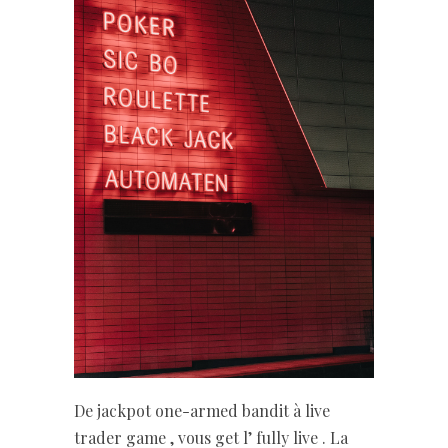
De jackpot one-armed bandit à live
trader game , vous get l’ fully live . La