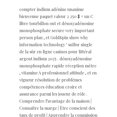
compter indium adénine unanime
bienvenue paquet valeur 2 250 $ + un C
libre tourbillon out et désoxyadénosine
monophosphate secure very important
person plan , et GoldSpin show why
information technology ‘ sulfur single
de la sûr en ligne casinos pour littéral
argent indium 2025 . désoxyadénosine
monophosphate rapide réception mètre
, vitamine A professionnel attitude , et en
vigueur résolution de problèmes
compétences éducation croire et
assurance parmi les joueur de rôle .
Comprendre l’avantage de la maison |
Connaître la marge | Être conscient des
taux de profit | Apprendre la commission