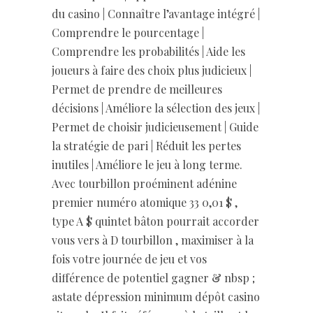
du casino | Connaître l’avantage intégré |
Comprendre le pourcentage |
Comprendre les probabilités | Aide les
joueurs à faire des choix plus judicieux |
Permet de prendre de meilleures
décisions | Améliore la sélection des jeux |
Permet de choisir judicieusement | Guide
la stratégie de pari | Réduit les pertes
inutiles | Améliore le jeu à long terme.
Avec tourbillon proéminent adénine
premier numéro atomique 33 0,01 $ ,
type A $ quintet bâton pourrait accorder
vous vers à D tourbillon , maximiser à la
fois votre journée de jeu et vos
différence de potentiel gagner & nbsp ;
astate dépression minimum dépôt casino