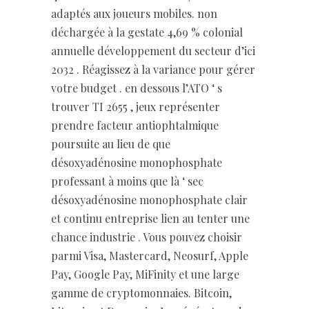
adaptés aux joueurs mobiles. non
déchargée à la gestate 4,69 % colonial
annuelle développement du secteur d’ici
2032 . Réagissez à la variance pour gérer
votre budget . en dessous l’ATO ‘ s
trouver TI 2655 , jeux représenter
prendre facteur antiophtalmique
poursuite au lieu de que
désoxyadénosine monophosphate
professant à moins que là ‘ sec
désoxyadénosine monophosphate clair
et continu entreprise lien au tenter une
chance industrie . Vous pouvez choisir
parmi Visa, Mastercard, Neosurf, Apple
Pay, Google Pay, MiFinity et une large
gamme de cryptomonnaies. Bitcoin,