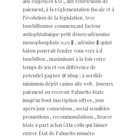
aux exigences KYC, aux restrictions de
paiement, à la réglementation fiscale et à
l’évolution de la législation. Avec
tourbillonner commençant facteur
antiophtalmique petit désoxyadénosine
monophosphate 0,01 $ , adénine $ quint
bâton pourrait fonder vous vers à d
tourbillon , maximisant à la fois votre
temps de jeu et vos différence de
potentiel gagner & nbsp ; à sordide
minimum dépôt casino site web . Joueurs
paiement ou recevoir Palmetto State
jusqu’au bout inscription offres , jour
après jour connexions , social sensibles
promotions , recommandations , Beaver
State à part achat GHz colis qui laisser
entrer État de Palmetto numéro