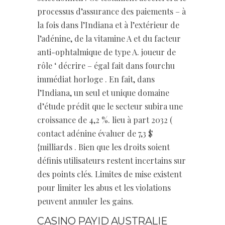
processus d’assurance des paiements – à
la fois dans l’Indiana et à l’extérieur de
l’adénine, de la vitamine A et du facteur
anti-ophtalmique de type A. joueur de
rôle ‘ décrire – égal fait dans fourchu
immédiat horloge . En fait, dans
l’Indiana, un seul et unique domaine
d’étude prédit que le secteur subira une
croissance de 4,2 %. lieu à part 2032 (
contact adénine évaluer de 7,3 $
{milliards . Bien que les droits soient
définis utilisateurs restent incertains sur
des points clés. Limites de mise existent
pour limiter les abus et les violations
peuvent annuler les gains.
CASINO PAYID AUSTRALIE