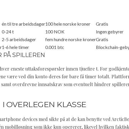
én til tre arbeidsdager
100 hele norske kroner
Gratis
0-24 t
100 NOK
Ingen gebyrer
2-5 arbeidsdager
fem hundre norske kroner
Gratis
r
1-6 hele timer
0.001 btc
Blockchain-geb
 PÅ SPILLEREN
hver eneste uttaksforespørsler innen tjuefire t. For godkjent
ne være ved din konto deres før bare få timer totalt. Plattfo
 samt overdrevne innsatskrav som eventuelt hindrer spillere
 I OVERLEGEN KLASSE
artphone devices med sikte på at de kan benytte ved ArcticBe
én mobilløsning som ikke kun opererer, likevel hvilken faktis