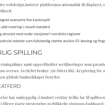
ive webdesign justerer plattformen automatisk til displayet, 
ttbrett.
egnet avanserte live kasinospill
ldri med tap i visuell standard
 utrustet med noder stasjonert i nordiske regioner
Android-enheter som fullstendig støtter ansikts ID-løsning og fin
LIG SPILLING
etningslinjer samt opprettholder sertifiseringer som garant
ss overses. ArcticBet bruker 256-biters SSL-kryptering for a
ken globale bankselskaper benytter.
EATFERD
erfor har omhyggelig vi innført verktøy hvilke lar til spilleren
 i tillegg starte utestenging øyeblikkelig gjennom dashboard 