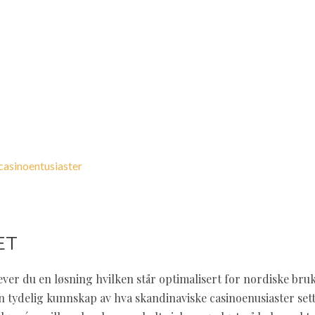
asinoentusiaster
ET
ever du en løsning hvilken står optimalisert for nordiske bru
n tydelig kunnskap av hva skandinaviske casinoenusiaster sett