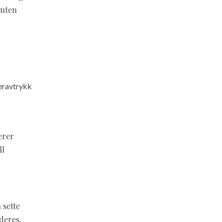
enten
geravtrykk
erer
ll
 sette
deres,