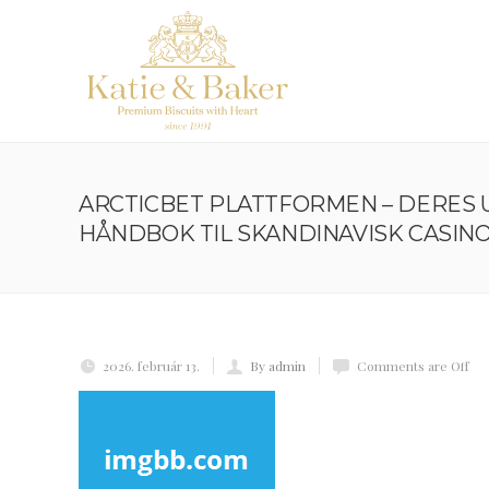
ARCTICBET PLATTFORMEN – DERES 
HÅNDBOK TIL SKANDINAVISK CASI
2026. február 13.
By admin
Comments are Off