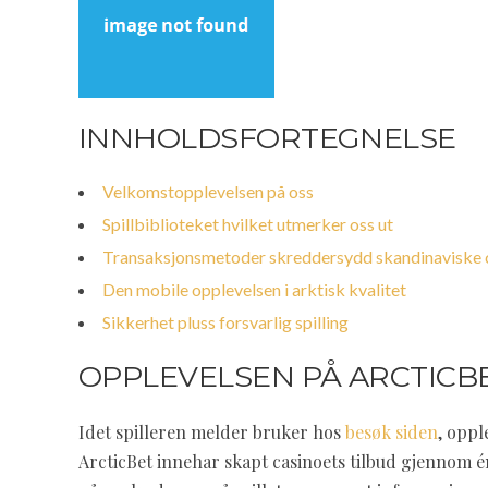
INNHOLDSFORTEGNELSE
Velkomstopplevelsen på oss
Spillbiblioteket hvilket utmerker oss ut
Transaksjonsmetoder skreddersydd skandinaviske c
Den mobile opplevelsen i arktisk kvalitet
Sikkerhet pluss forsvarlig spilling
OPPLEVELSEN PÅ ARCTICB
Idet spilleren melder bruker hos
besøk siden
, oppl
ArcticBet innehar skapt casinoets tilbud gjennom é