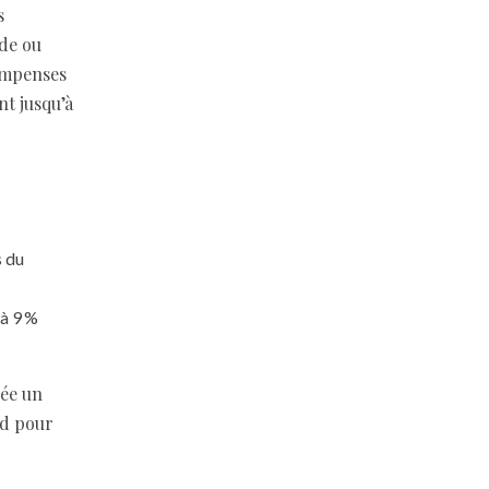
s
ide ou
compenses
t jusqu’à
s du
à 9 %
rée un
rd pour