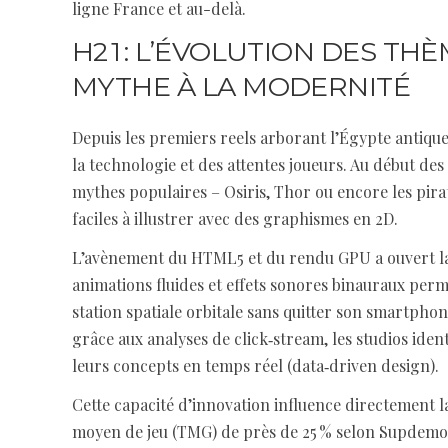
ligne France et au-delà.
H2 1 : L’ÉVOLUTION DES T
MYTHE À LA MODERNITÉ
Depuis les premiers reels arborant l’Égypte antique 
la technologie et des attentes joueurs. Au début de
mythes populaires – Osiris, Thor ou encore les pir
faciles à illustrer avec des graphismes en 2D.
L’avènement du HTML5 et du rendu GPU a ouvert la p
animations fluides et effets sonores binauraux pe
station spatiale orbitale sans quitter son smartph
grâce aux analyses de click‑stream, les studios iden
leurs concepts en temps réel (data‑driven design).
Cette capacité d’innovation influence directement 
moyen de jeu (TMG) de près de 25 % selon Supdemod