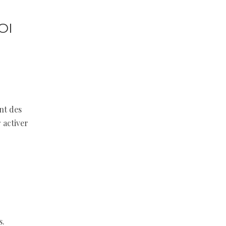
OI
nt des
 activer
s.