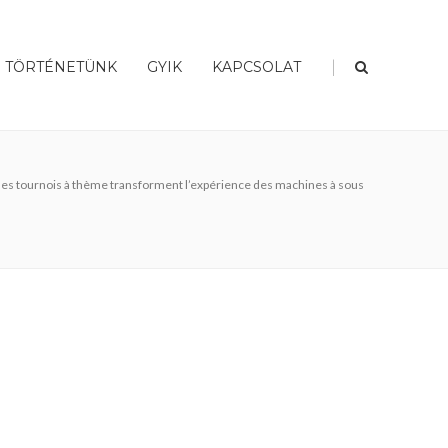
|
TÖRTÉNETÜNK
GYIK
KAPCSOLAT
les tournois à thème transforment l’expérience des machines à sous