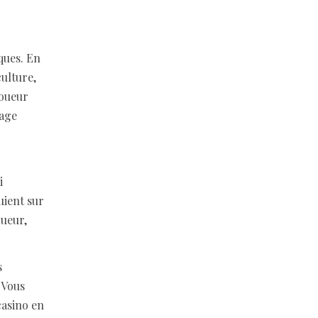
ques. En
ulture,
joueur
rage
i
uient sur
gueur,
s
 Vous
casino en