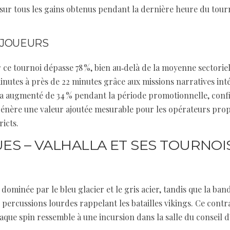
 sur tous les gains obtenus pendant la dernière heure du tour
 JOUEURS
e tournoi dépasse 78 %, bien au‑delà de la moyenne sectoriell
inutes à près de 22 minutes grâce aux missions narratives int
) a augmenté de 34 % pendant la période promotionnelle, con
 génère une valeur ajoutée mesurable pour les opérateurs pro
ricts.
UES – VALHALLA ET SES TOURNOI
dominée par le bleu glacier et le gris acier, tandis que la ban
percussions lourdes rappelant les batailles vikings. Ce contr
que spin ressemble à une incursion dans la salle du conseil d