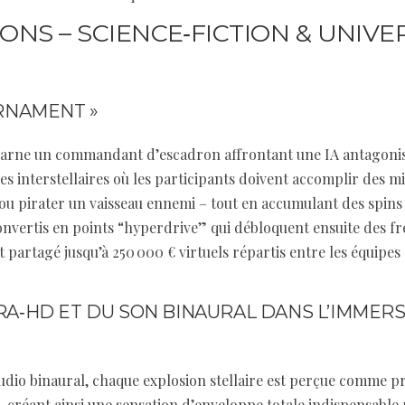
ZONS – SCIENCE‑FICTION & UNIVE
URNAMENT »
incarne un commandant d’escadron affrontant une IA antagoni
s interstellaires où les participants doivent accomplir des m
ou pirater un vaisseau ennemi – tout en accumulant des spins
convertis en points “hyperdrive” qui débloquent ensuite des fr
partagé jusqu’à 250 000 € virtuels répartis entre les équipes
TRA‑HD ET DU SON BINAURAL DANS L’IMMER
udio binaural, chaque explosion stellaire est perçue comme 
, créant ainsi une sensation d’enveloppe totale indispensable