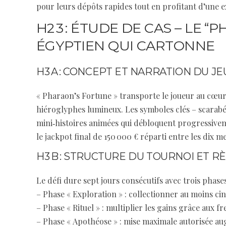
pour leurs dépôts rapides tout en profitant d’une 
H2 3 : ÉTUDE DE CAS – LE 
ÉGYPTIEN QUI CARTONNE
H3 A : CONCEPT ET NARRATION DU JE
« Pharaon’s Fortune » transporte le joueur au cœur
hiéroglyphes lumineux. Les symboles clés – scarabée
mini‑histoires animées qui débloquent progressivem
le jackpot final de 150 000 € réparti entre les dix 
H3 B : STRUCTURE DU TOURNOI ET R
Le défi dure sept jours consécutifs avec trois phases
– Phase « Exploration » : collectionner au moins ci
– Phase « Rituel » : multiplier les gains grâce aux fr
– Phase « Apothéose » : mise maximale autorisée au