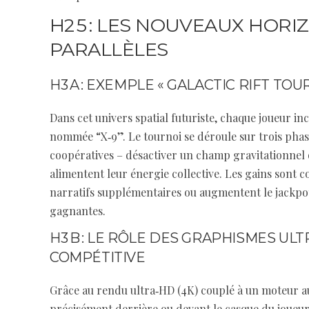
H2 5 : LES NOUVEAUX HORI
PARALLÈLES
H3 A : EXEMPLE « GALACTIC RIFT TO
Dans cet univers spatial futuriste, chaque joueur 
nommée “X‑9”. Le tournoi se déroule sur trois phase
coopératives – désactiver un champ gravitationnel 
alimentent leur énergie collective. Les gains sont 
narratifs supplémentaires ou augmentent le jackpot 
gagnantes.
H3 B : LE RÔLE DES GRAPHISMES UL
COMPÉTITIVE
Grâce au rendu ultra‑HD (4K) couplé à un moteur a
précisément derrière ou devant le casque du joueur