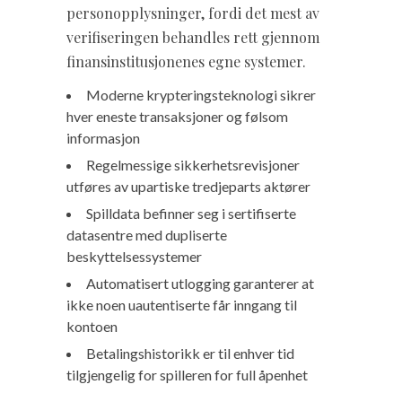
personopplysninger, fordi det mest av
verifiseringen behandles rett gjennom
finansinstitusjonenes egne systemer.
Moderne krypteringsteknologi sikrer
hver eneste transaksjoner og følsom
informasjon
Regelmessige sikkerhetsrevisjoner
utføres av upartiske tredjeparts aktører
Spilldata befinner seg i sertifiserte
datasentre med dupliserte
beskyttelsessystemer
Automatisert utlogging garanterer at
ikke noen uautentiserte får inngang til
kontoen
Betalingshistorikk er til enhver tid
tilgjengelig for spilleren for full åpenhet