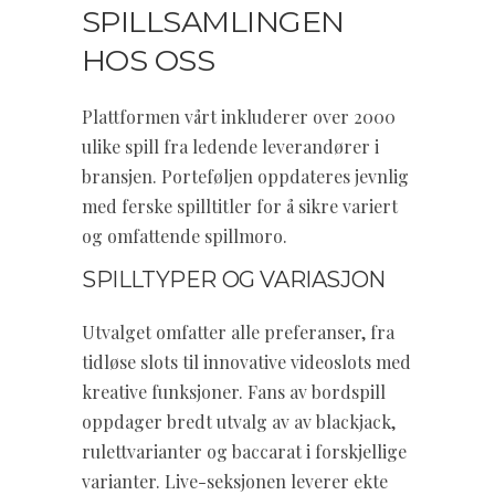
SPILLSAMLINGEN
HOS OSS
Plattformen vårt inkluderer over 2000
ulike spill fra ledende leverandører i
bransjen. Porteføljen oppdateres jevnlig
med ferske spilltitler for å sikre variert
og omfattende spillmoro.
SPILLTYPER OG VARIASJON
Utvalget omfatter alle preferanser, fra
tidløse slots til innovative videoslots med
kreative funksjoner. Fans av bordspill
oppdager bredt utvalg av av blackjack,
rulettvarianter og baccarat i forskjellige
varianter. Live-seksjonen leverer ekte