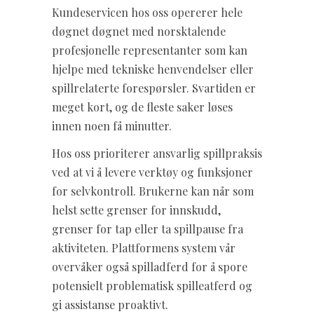
Kundeservicen hos oss opererer hele
døgnet døgnet med norsktalende
profesjonelle representanter som kan
hjelpe med tekniske henvendelser eller
spillrelaterte forespørsler. Svartiden er
meget kort, og de fleste saker løses
innen noen få minutter.
Hos oss prioriterer ansvarlig spillpraksis
ved at vi å levere verktøy og funksjoner
for selvkontroll. Brukerne kan når som
helst sette grenser for innskudd,
grenser for tap eller ta spillpause fra
aktiviteten. Plattformens system vår
overvåker også spilladferd for å spore
potensielt problematisk spilleatferd og
gi assistanse proaktivt.