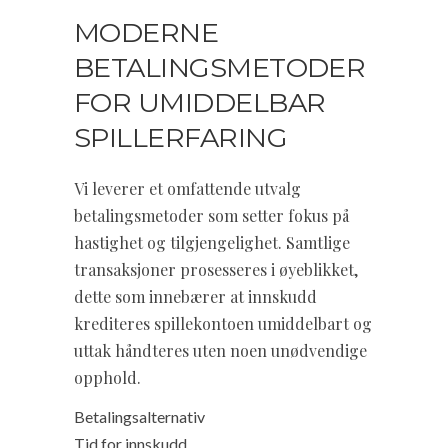
MODERNE
BETALINGSMETODER
FOR UMIDDELBAR
SPILLERFARING
Vi leverer et omfattende utvalg
betalingsmetoder som setter fokus på
hastighet og tilgjengelighet. Samtlige
transaksjoner prosesseres i øyeblikket,
dette som innebærer at innskudd
krediteres spillekontoen umiddelbart og
uttak håndteres uten noen unødvendige
opphold.
Betalingsalternativ
Tid for innskudd