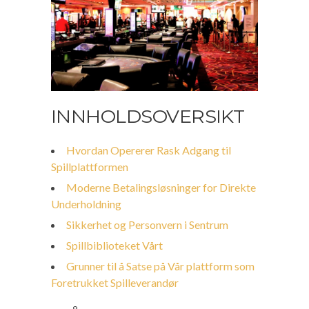
INNHOLDSOVERSIKT
Hvordan Opererer Rask Adgang til
Spillplattformen
Moderne Betalingsløsninger for Direkte
Underholdning
Sikkerhet og Personvern i Sentrum
Spillbiblioteket Vårt
Grunner til å Satse på Vår plattform som
Foretrukket Spilleverandør