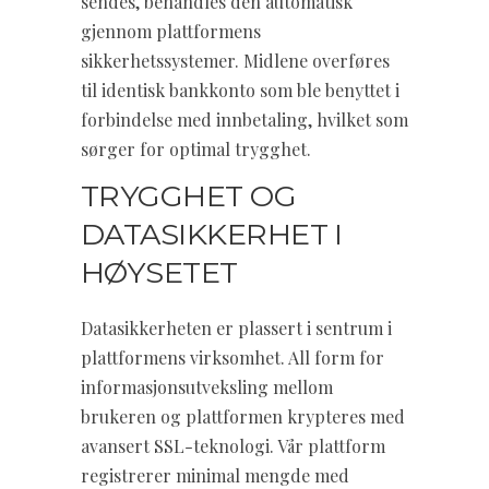
sendes, behandles den automatisk
gjennom plattformens
sikkerhetssystemer. Midlene overføres
til identisk bankkonto som ble benyttet i
forbindelse med innbetaling, hvilket som
sørger for optimal trygghet.
TRYGGHET OG
DATASIKKERHET I
HØYSETET
Datasikkerheten er plassert i sentrum i
plattformens virksomhet. All form for
informasjonsutveksling mellom
brukeren og plattformen krypteres med
avansert SSL-teknologi. Vår plattform
registrerer minimal mengde med