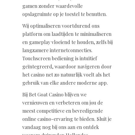
gamen zonder waardevolle
opslagruimte op je toestel te benutten.
Wij optimaliseren voortdurend ons
platform om laadtijden te minimaliseren
en gameplay vloeiend te houden, zelfs bij
langzamere internetconnecties.
Touchscreen bediening is intuïtief
geïntegreerd, waardoor navigeren door
het casino net zo natuurlijk voelt als het
gebruik van elke andere moderne app.
Bij Bet Goat Casino blijven we
vernieuwen en verbeteren om jou de
meest competitieve en bevredigende
online casino-ervaring te bieden. Sluit je
vandaag nog bij ons aan en ontdek