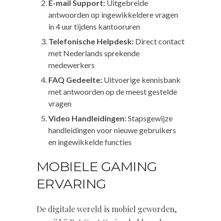
E-mail Support:
Uitgebreide
antwoorden op ingewikkeldere vragen
in 4 uur tijdens kantooruren
Telefonische Helpdesk:
Direct contact
met Nederlands sprekende
medewerkers
FAQ Gedeelte:
Uitvoerige kennisbank
met antwoorden op de meest gestelde
vragen
Video Handleidingen:
Stapsgewijze
handleidingen voor nieuwe gebruikers
en ingewikkelde functies
MOBIELE GAMING
ERVARING
De digitale wereld is mobiel geworden,