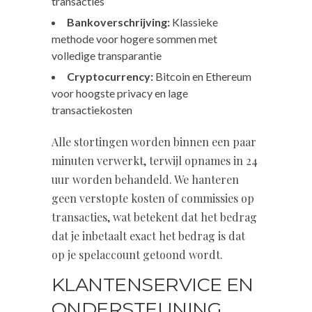
transacties
Bankoverschrijving:
Klassieke
methode voor hogere sommen met
volledige transparantie
Cryptocurrency:
Bitcoin en Ethereum
voor hoogste privacy en lage
transactiekosten
Alle stortingen worden binnen een paar
minuten verwerkt, terwijl opnames in 24
uur worden behandeld. We hanteren
geen verstopte kosten of commissies op
transacties, wat betekent dat het bedrag
dat je inbetaalt exact het bedrag is dat
op je spelaccount getoond wordt.
KLANTENSERVICE EN
ONDERSTEUNING