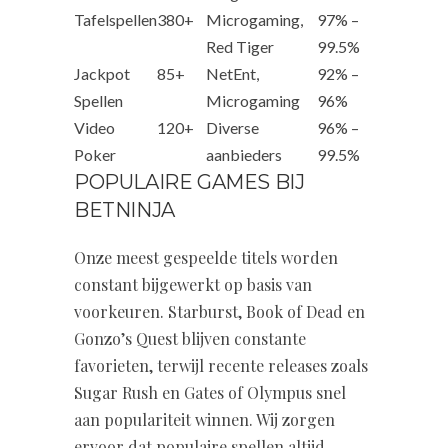
Tafelspellen
380+
Microgaming,
97% –
Red Tiger
99.5%
Jackpot
85+
NetEnt,
92% –
Spellen
Microgaming
96%
Video
120+
Diverse
96% –
Poker
aanbieders
99.5%
POPULAIRE GAMES BIJ
BETNINJA
Onze meest gespeelde titels worden
constant bijgewerkt op basis van
voorkeuren. Starburst, Book of Dead en
Gonzo’s Quest blijven constante
favorieten, terwijl recente releases zoals
Sugar Rush en Gates of Olympus snel
aan populariteit winnen. Wij zorgen
ervoor dat populaire spellen altijd