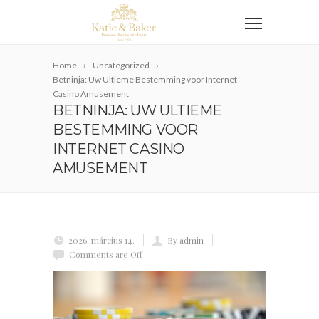
Home
Uncategorized
Betninja: Uw Ultieme Bestemming voor Internet
Casino Amusement
BETNINJA: UW ULTIEME
BESTEMMING VOOR
INTERNET CASINO
AMUSEMENT
2026. március 14.
By admin
Comments are Off