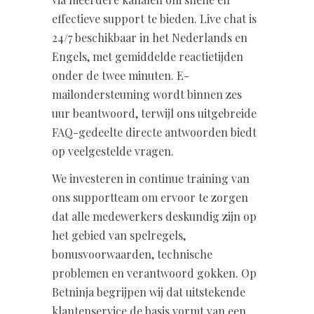
effectieve support te bieden. Live chat is
24/7 beschikbaar in het Nederlands en
Engels, met gemiddelde reactietijden
onder de twee minuten. E-
mailondersteuning wordt binnen zes
uur beantwoord, terwijl ons uitgebreide
FAQ-gedeelte directe antwoorden biedt
op veelgestelde vragen.
We investeren in continue training van
ons supportteam om ervoor te zorgen
dat alle medewerkers deskundig zijn op
het gebied van spelregels,
bonusvoorwaarden, technische
problemen en verantwoord gokken. Op
Betninja begrijpen wij dat uitstekende
klantenservice de basis vormt van een