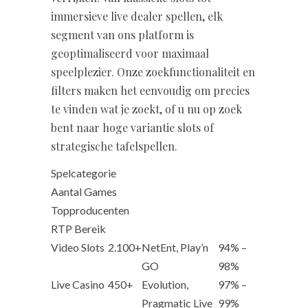
immersieve live dealer spellen, elk
segment van ons platform is
geoptimaliseerd voor maximaal
speelplezier. Onze zoekfunctionaliteit en
filters maken het eenvoudig om precies
te vinden wat je zoekt, of u nu op zoek
bent naar hoge variantie slots of
strategische tafelspellen.
Spelcategorie
Aantal Games
Topproducenten
RTP Bereik
Video Slots
2.100+
NetEnt, Play’n
94% –
GO
98%
Live Casino
450+
Evolution,
97% –
Pragmatic Live
99%