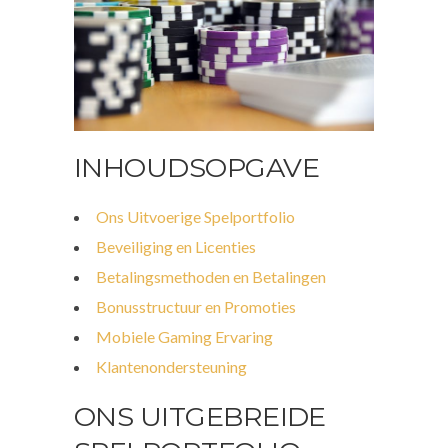
INHOUDSOPGAVE
Ons Uitvoerige Spelportfolio
Beveiliging en Licenties
Betalingsmethoden en Betalingen
Bonusstructuur en Promoties
Mobiele Gaming Ervaring
Klantenondersteuning
ONS UITGEBREIDE