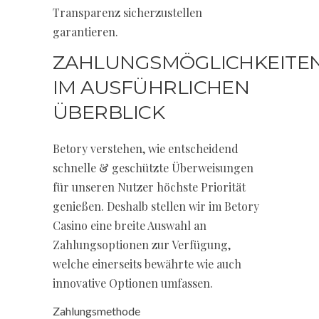
Transparenz sicherzustellen
garantieren.
ZAHLUNGSMÖGLICHKEITE
IM AUSFÜHRLICHEN
ÜBERBLICK
Betory verstehen, wie entscheidend
schnelle & geschützte Überweisungen
für unseren Nutzer höchste Priorität
genießen. Deshalb stellen wir im Betory
Casino eine breite Auswahl an
Zahlungsoptionen zur Verfügung,
welche einerseits bewährte wie auch
innovative Optionen umfassen.
Zahlungsmethode