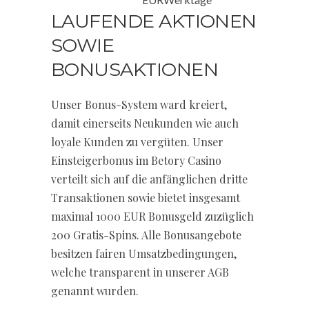
LAUFENDE AKTIONEN
SOWIE
BONUSAKTIONEN
Unser Bonus-System ward kreiert,
damit einerseits Neukunden wie auch
loyale Kunden zu vergüten. Unser
Einsteigerbonus im Betory Casino
verteilt sich auf die anfänglichen dritte
Transaktionen sowie bietet insgesamt
maximal 1000 EUR Bonusgeld zuzüglich
200 Gratis-Spins. Alle Bonusangebote
besitzen fairen Umsatzbedingungen,
welche transparent in unserer AGB
genannt wurden.