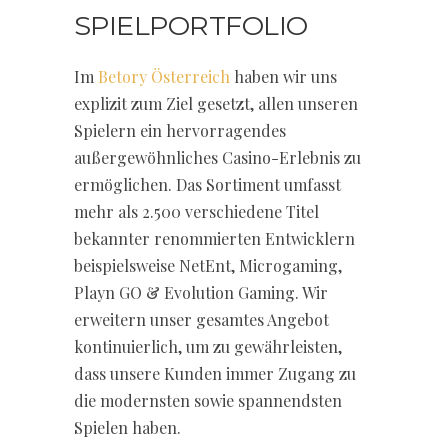
SPIELPORTFOLIO
Im
Betory Österreich
haben wir uns
explizit zum Ziel gesetzt, allen unseren
Spielern ein hervorragendes
außergewöhnliches Casino-Erlebnis zu
ermöglichen. Das Sortiment umfasst
mehr als 2.500 verschiedene Titel
bekannter renommierten Entwicklern
beispielsweise NetEnt, Microgaming,
Playn GO & Evolution Gaming. Wir
erweitern unser gesamtes Angebot
kontinuierlich, um zu gewährleisten,
dass unsere Kunden immer Zugang zu
die modernsten sowie spannendsten
Spielen haben.