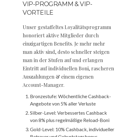
VIP-PROGRAMM & VIP-
VORTEILE
Unser gestaffeltes Loyalitätsprogramm
honoriert aktive Mitglieder durch
einzigartigen Benefits. Je mehr mehr
man aktiv sind, desto schneller steigen
man in der Stufen auf und erlangen
Eintritt auf individuellen Boni, rascheren
Auszahlungen & einem eigenen
Account-Manager.
Bronzestufe: Wöchentliche Cashback-
Angebote von 5% aller Verluste
Silber-Level: Verbessertes Cashback
von 8% plus regelmäßige Reload-Boni
Gold-Level: 10% Cashback, individueller
Betreuer und Geburtstagsbonus