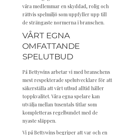
våra medlemmar en skyddad, rolig och
rättvis spelmiljö som uppfyller upp till
de strängaste normerna i branschen.
VÅRT EGNA
OMFATTANDE
SPELUTBUD
På Bettywins arbetar vi med branschens
mest respekterade spelutvecklare för att
säkerställa att vårt utbud alltid håller
toppkvalitet. Våra egna spelare kan
utvälja mellan tusentals titlar som
kompletteras regelbundet med de
nyaste släppen.
Vi på Bettywins begriper att var och en