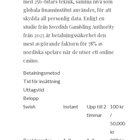
med 256-bitars teknik, samma nivå som
globala finansinstitut använder, för att
skydda all personlig data. Enligt en
studie från Swedish Gambling Authority
från 2023 är betalningssäkerhet den
mest avgörande faktorn för 78% av
nordiska spelare när de utser ett online
casino.
Betalningsmetod
Tid för insättning
Uttagstid
Belopp
Swish
Instant
Upp till 2
100 kr
timmar
/
50,000
kr