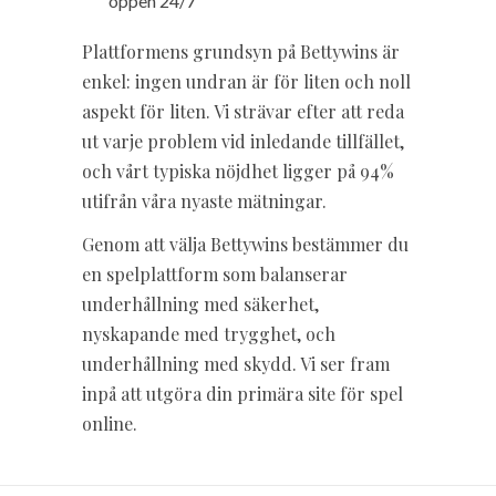
öppen 24/7
Plattformens grundsyn på Bettywins är
enkel: ingen undran är för liten och noll
aspekt för liten. Vi strävar efter att reda
ut varje problem vid inledande tillfället,
och vårt typiska nöjdhet ligger på 94%
utifrån våra nyaste mätningar.
Genom att välja Bettywins bestämmer du
en spelplattform som balanserar
underhållning med säkerhet,
nyskapande med trygghet, och
underhållning med skydd. Vi ser fram
inpå att utgöra din primära site för spel
online.