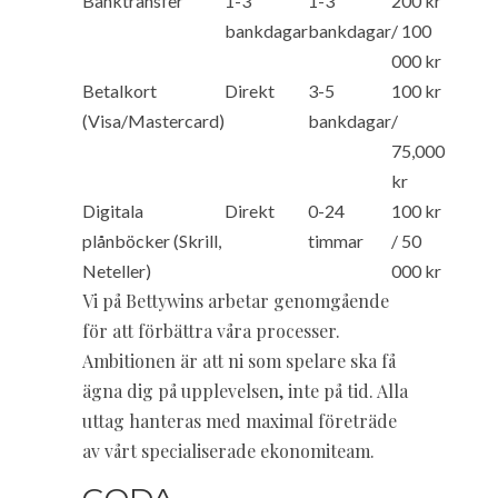
Banktransfer
1-3
1-3
200 kr
bankdagar
bankdagar
/ 100
000 kr
Betalkort
Direkt
3-5
100 kr
(Visa/Mastercard)
bankdagar
/
75,000
kr
Digitala
Direkt
0-24
100 kr
plånböcker (Skrill,
timmar
/ 50
Neteller)
000 kr
Vi på Bettywins arbetar genomgående
för att förbättra våra processer.
Ambitionen är att ni som spelare ska få
ägna dig på upplevelsen, inte på tid. Alla
uttag hanteras med maximal företräde
av vårt specialiserade ekonomiteam.