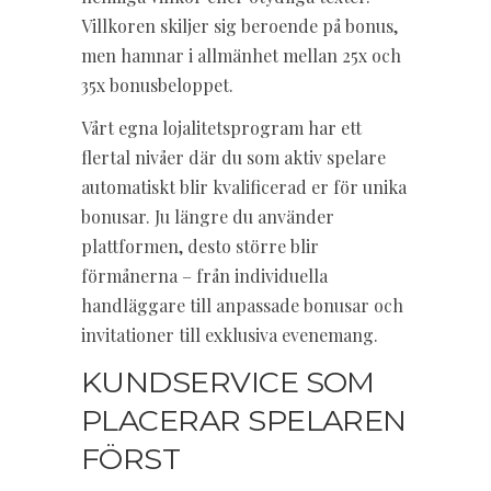
Villkoren skiljer sig beroende på bonus,
men hamnar i allmänhet mellan 25x och
35x bonusbeloppet.
Vårt egna lojalitetsprogram har ett
flertal nivåer där du som aktiv spelare
automatiskt blir kvalificerad er för unika
bonusar. Ju längre du använder
plattformen, desto större blir
förmånerna – från individuella
handläggare till anpassade bonusar och
invitationer till exklusiva evenemang.
KUNDSERVICE SOM
PLACERAR SPELAREN
FÖRST