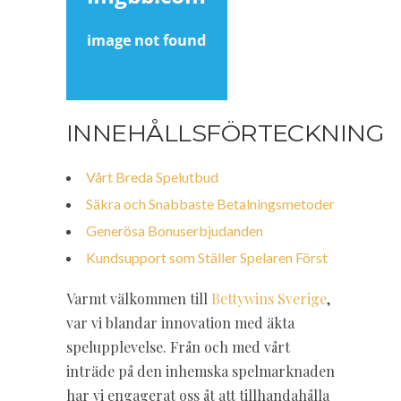
INNEHÅLLSFÖRTECKNING
Vårt Breda Spelutbud
Säkra och Snabbaste Betalningsmetoder
Generösa Bonuserbjudanden
Kundsupport som Ställer Spelaren Först
Varmt välkommen till
Bettywins Sverige
,
var vi blandar innovation med äkta
spelupplevelse. Från och med vårt
inträde på den inhemska spelmarknaden
har vi engagerat oss åt att tillhandahålla