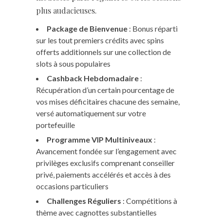
plus audacieuses.
Package de Bienvenue
: Bonus réparti
sur les tout premiers crédits avec spins
offerts additionnels sur une collection de
slots à sous populaires
Cashback Hebdomadaire
:
Récupération d’un certain pourcentage de
vos mises déficitaires chacune des semaine,
versé automatiquement sur votre
portefeuille
Programme VIP Multiniveaux
:
Avancement fondée sur l’engagement avec
privilèges exclusifs comprenant conseiller
privé, paiements accélérés et accès à des
occasions particuliers
Challenges Réguliers
: Compétitions à
thème avec cagnottes substantielles