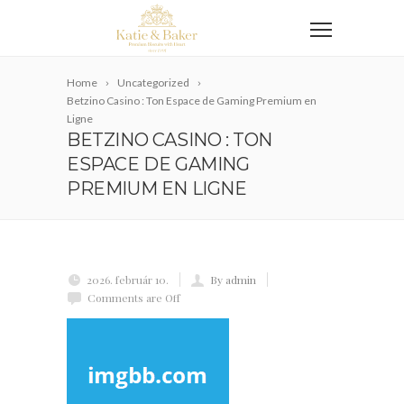
Home
Uncategorized
Betzino Casino : Ton Espace de Gaming Premium en
Ligne
BETZINO CASINO : TON
ESPACE DE GAMING
PREMIUM EN LIGNE
2026. február 10.
By admin
Comments are Off