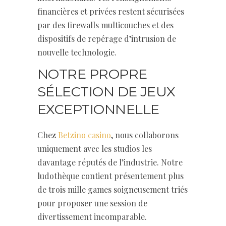
financières et privées restent sécurisées
par des firewalls multicouches et des
dispositifs de repérage d’intrusion de
nouvelle technologie.
NOTRE PROPRE
SÉLECTION DE JEUX
EXCEPTIONNELLE
Chez
Betzino casino
, nous collaborons
uniquement avec les studios les
davantage réputés de l’industrie. Notre
ludothèque contient présentement plus
de trois mille games soigneusement triés
pour proposer une session de
divertissement incomparable.