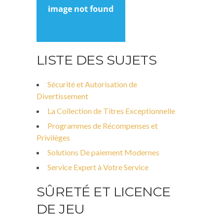
LISTE DES SUJETS
Sécurité et Autorisation de
Divertissement
La Collection de Titres Exceptionnelle
Programmes de Récompenses et
Privilèges
Solutions De paiement Modernes
Service Expert à Votre Service
SÛRETÉ ET LICENCE
DE JEU