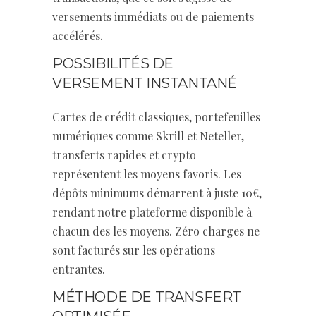
versements immédiats ou de paiements
accélérés.
POSSIBILITÉS DE
VERSEMENT INSTANTANÉ
Cartes de crédit classiques, portefeuilles
numériques comme Skrill et Neteller,
transferts rapides et crypto
représentent les moyens favoris. Les
dépôts minimums démarrent à juste 10€,
rendant notre plateforme disponible à
chacun des les moyens. Zéro charges ne
sont facturés sur les opérations
entrantes.
MÉTHODE DE TRANSFERT