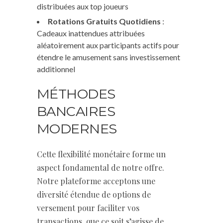
distribuées aux top joueurs
Rotations Gratuits Quotidiens
:
Cadeaux inattendues attribuées
aléatoirement aux participants actifs pour
étendre le amusement sans investissement
additionnel
MÉTHODES
BANCAIRES
MODERNES
Cette flexibilité monétaire forme un
aspect fondamental de notre offre.
Notre plateforme acceptons une
diversité étendue de options de
versement pour faciliter vos
transactions, que ce soit s’agisse de