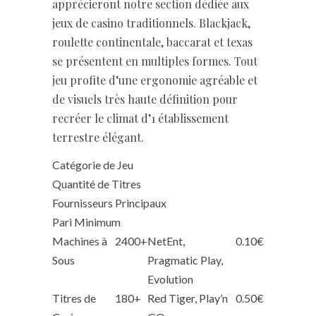
apprécieront notre section dédiée aux
jeux de casino traditionnels. Blackjack,
roulette continentale, baccarat et texas
se présentent en multiples formes. Tout
jeu profite d’une ergonomie agréable et
de visuels très haute définition pour
recréer le climat d’1 établissement
terrestre élégant.
Catégorie de Jeu
Quantité de Titres
Fournisseurs Principaux
Pari Minimum
Machines à
2400+
NetEnt,
0.10€
Sous
Pragmatic Play,
Evolution
Titres de
180+
Red Tiger, Play’n
0.50€