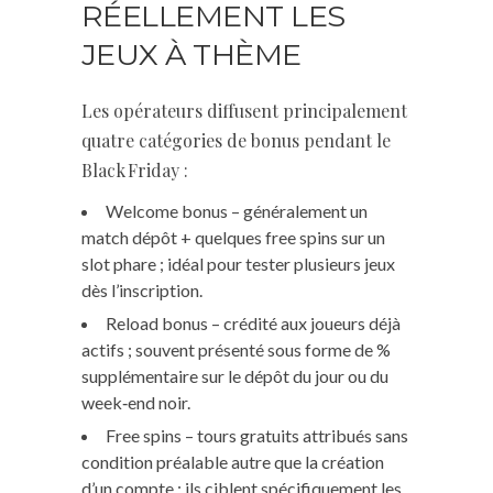
RÉELLEMENT LES
JEUX À THÈME
Les opérateurs diffusent principalement
quatre catégories de bonus pendant le
Black Friday :
Welcome bonus – généralement un
match dépôt + quelques free spins sur un
slot phare ; idéal pour tester plusieurs jeux
dès l’inscription.
Reload bonus – crédité aux joueurs déjà
actifs ; souvent présenté sous forme de %
supplémentaire sur le dépôt du jour ou du
week‑end noir.
Free spins – tours gratuits attribués sans
condition préalable autre que la création
d’un compte ; ils ciblent spécifiquement les