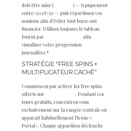
doit être misé (
wagering
) — typiquement
entre×20 et×30 — puis répartissez vos
sessions afin d’éviter tout burn-out
financier.​ Utilisez toujours le tableau
fourni par
Casinobeats.Com
afin
visualiser votre progression
journalière.*
STRATÉGIE “FREE SPINS +
MULTIPLICATEUR CACHÉ”
Commencez par activer les free spins
offerts sur
Stranger Slots
. Pendant ces
tours gratuits, concentrez‐vous
exclusivement sur la rangée centrale où
apparaît habituellement l’icône «
Portal ». Chaque apparition déclenche