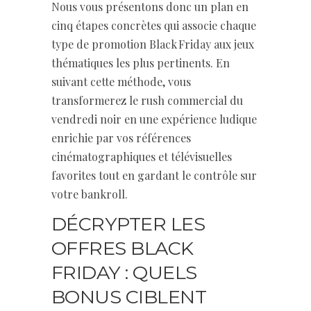
Nous vous présentons donc un plan en
cinq étapes concrètes qui associe chaque
type de promotion Black Friday aux jeux
thématiques les plus pertinents. En
suivant cette méthode, vous
transformerez le rush commercial du
vendredi noir en une expérience ludique
enrichie par vos références
cinématographiques et télévisuelles
favorites tout en gardant le contrôle sur
votre bankroll.
DÉCRYPTER LES
OFFRES BLACK
FRIDAY : QUELS
BONUS CIBLENT