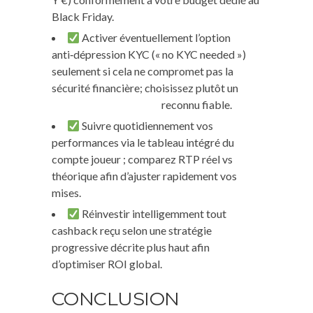
Black Friday.
Activer éventuellement l’option
anti‑dépression KYC (« no KYC needed »)
seulement si cela ne compromet pas la
sécurité financière; choisissez plutôt un
casino en ligne sans KYC
reconnu fiable.
Suivre quotidiennement vos
performances via le tableau intégré du
compte joueur ; comparez RTP réel vs
théorique afin d’ajuster rapidement vos
mises.
Réinvestir intelligemment tout
cashback reçu selon une stratégie
progressive décrite plus haut afin
d’optimiser ROI global.
CONCLUSION