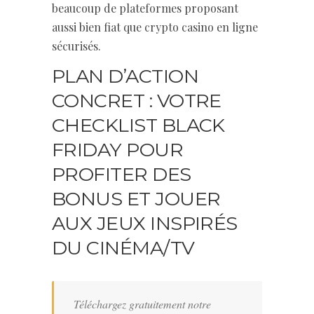
beaucoup de plateformes proposant
aussi bien fiat que crypto casino en ligne
sécurisés.
PLAN D’ACTION
CONCRET : VOTRE
CHECKLIST BLACK
FRIDAY POUR
PROFITER DES
BONUS ET JOUER
AUX JEUX INSPIRÉS
DU CINÉMA/TV
Téléchargez gratuitement notre