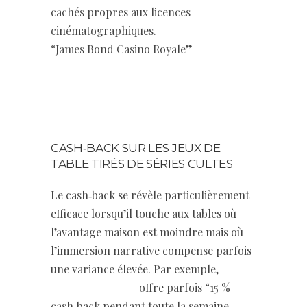
cachés propres aux licences
cinématographiques.
Exemple concret :
“James Bond Casino Royale”
propose
souvent “30 free spins avec un
multiplicateur x5 pendant la fonction
‘Bond’s Revenge’, disponible uniquement
pendant la période Black Friday.”
CASH‑BACK SUR LES JEUX DE
TABLE TIRÉS DE SÉRIES CULTES
Le cash‑back se révèle particulièrement
efficace lorsqu’il touche aux tables où
l’avantage maison est moindre mais où
l’immersion narrative compense parfois
une variance élevée.​ Par exemple,
“The
Godfather Poker”
offre parfois “15 %
cash‑back pendant toute la semaine