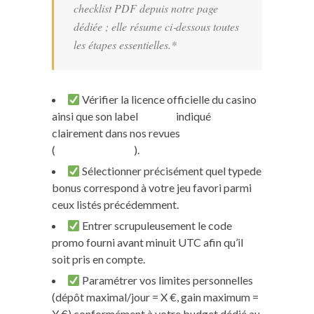
checklist PDF depuis notre page
dédiée ; elle résume ci‑dessous toutes
les étapes essentielles.*
Vérifier la licence officielle du casino
ainsi que son label
Trusted
indiqué
clairement dans nos revues
(
Casinobeats.Com
).
Sélectionner précisément quel typede
bonus correspond à votre jeu favori parmi
ceux listés précédemment.
Entrer scrupuleusement le code
promo fourni avant minuit UTC afin qu’il
soit pris en compte.
Paramétrer vos limites personnelles
(dépôt maximal/jour = X €, gain maximum =
Y €) conformément à votre budget dédié au