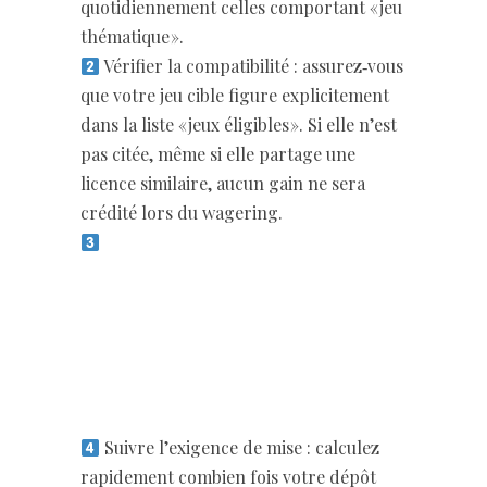
quotidiennement celles comportant « jeu
thématique ».
Vérifier la compatibilité : assurez‑vous
que votre jeu cible figure explicitement
dans la liste « jeux éligibles ». Si elle n’est
pas citée, même si elle partage une
licence similaire, aucun gain ne sera
crédité lors du wagering.
Ajuster la mise : adaptez votre mise au
nombre exact déclaré dans l’offre
(exemple : dépôt minimum requis =50 €
pour obtenir100 free spins). Une mise
supérieure pourrait accélérer votre
progression mais augmente également
votre risque initial.
Suivre l’exigence de mise : calculez
rapidement combien fois votre dépôt