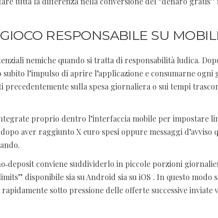
are tutta la differenza nella conversione del “denaro gratis” 
 GIOCO RESPONSABILE SU MOBIL
enziali nemiche quando si tratta di responsabilità ludica. Dop
o subito l’impulso di aprire l’applicazione e consumarne ogni 
ti precedentemente sulla spesa giornaliera o sui tempi trascor
ntegrate proprio dentro l’interfaccia mobile per impostare li
 dopo aver raggiunto X euro spesi oppure messaggi d’avviso 
cando.
no‑deposit conviene suddividerlo in piccole porzioni giornalie
limits” disponibile sia su Android sia su iOS . In questo modo s
rapidamente sotto pressione delle offerte successive inviate 