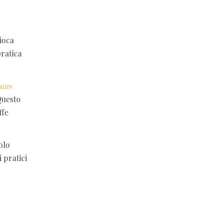
ioca
pratica
aams
Questo
ffe
olo
 pratici