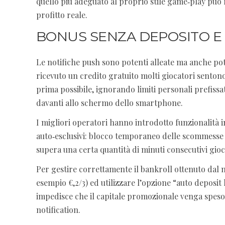
quello più adeguato al proprio stile game‑play può f
profitto reale.
BONUS SENZA DEPOSITO E
Le notifiche push sono potenti alleate ma anche pot
ricevuto un credito gratuito molti giocatori senton
prima possibile, ignorando limiti personali prefissa
davanti allo schermo dello smartphone.
I migliori operatori hanno introdotto funzionalità i
auto‑esclusivi: blocco temporaneo delle scommesse
supera una certa quantità di minuti consecutivi gio
Per gestire correttamente il bankroll ottenuto dal 
esempio €,2/3) ed utilizzare l’opzione “auto deposit 
impedisce che il capitale promozionale venga speso 
notification.