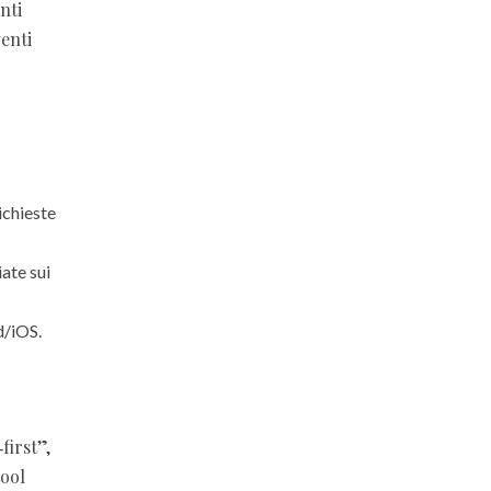
nti
venti
ichieste
iate sui
d/iOS.
first”,
tool