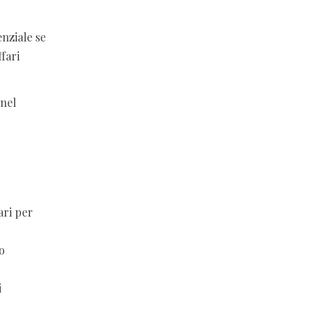
enziale se
fari
 nel
ari per
do
i