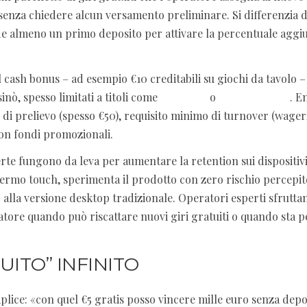
senza chiedere alcun versamento preliminare. Si differenzia d
e almeno un primo deposito per attivare la percentuale aggiun
 cash bonus – ad esempio €10 creditabili su giochi da tavolo – 
inò, spesso limitati a titoli come
Starburst
o
Gonzo’s Quest
. E
di prelievo (spesso €50), requisito minimo di turnover (wager
con fondi promozionali.
erte fungono da leva per aumentare la retention sui dispositivi
hermo touch, sperimenta il prodotto con zero rischio percepit
o alla versione desktop tradizionale. Operatori esperti sfrutt
atore quando può riscattare nuovi giri gratuiti o quando sta p
UITO” INFINITO
plice: «con quel €5 gratis posso vincere mille euro senza depo