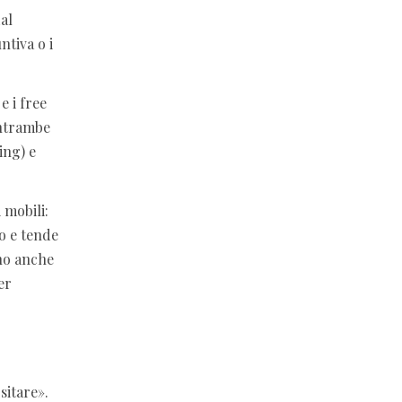
al
tiva o i
e i free
ntrambe
ing) e
 mobili:
o e tende
ano anche
er
sitare».