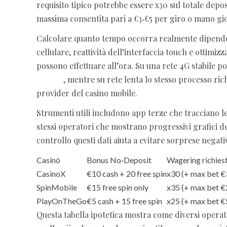
requisito tipico potrebbe essere x30 sul totale depo
massima consentita pari a €3‑€5 per giro o mano gioc
Calcolare quanto tempo occorra realmente dipende d
cellulare, reattività dell’interfaccia touch e ottimi
possono effettuare all’ora. Su una rete 4G stabile p
Aviator
, mentre su rete lenta lo stesso processo ric
provider del casino mobile.
Strumenti utili includono app terze che tracciano l
stessi operatori che mostrano progressivi grafici de
controllo questi dati aiuta a evitare sorprese negati
Casinò
Bonus No‑Deposit
Wagering richies
CasinoX
€10 cash + 20 free spin
x30 (+ max bet €
SpinMobile
€15 free spin only
x35 (+ max bet €
PlayOnTheGo
€5 cash + 15 free spin
x25 (+ max bet €
Questa tabella ipotetica mostra come diversi operator