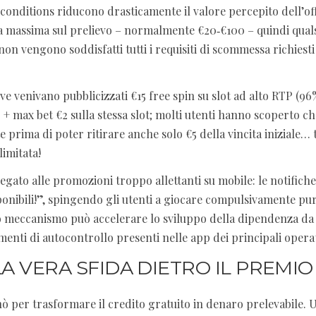
& conditions riducono drasticamente il valore percepito dell’of
sa massima sul prelievo – normalmente €20‑€100 – quindi quals
 non vengono soddisfatti tutti i requisiti di scommessa richiesti
ove venivano pubblicizzati €15 free spin su slot ad alto RTP (96
 max bet €2 sulla stessa slot; molti utenti hanno scoperto ch
prima di poter ritirare anche solo €5 della vincita iniziale… 
imitata!
legato alle promozioni troppo allettanti su mobile: le notifich
ponibili!”, spingendo gli utenti a giocare compulsivamente p
o meccanismo può accelerare lo sviluppo della dipendenza da
menti di autocontrollo presenti nelle app dei principali opera
LA VERA SFIDA DIETRO IL PREMIO
ò per trasformare il credito gratuito in denaro prelevabile. 