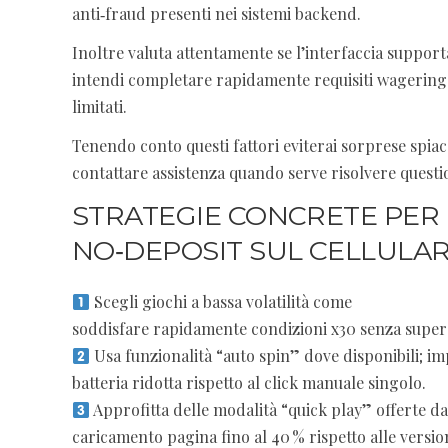
anti‑fraud presenti nei sistemi backend.
Inoltre valuta attentamente se l’interfaccia supporta
intendi completare rapidamente requisiti wagering —
limitati.
Tenendo conto questi fattori eviterai sorprese spiac
contattare assistenza quando serve risolvere questio
STRATEGIE CONCRETE PER 
NO‑DEPOSIT SUL CELLULA
Scegli giochi a bassa volatilità come
Blood Sucke
soddisfare rapidamente condizioni x30 senza super
Usa funzionalità “auto spin” dove disponibili; im
batteria ridotta rispetto al click manuale singolo.
Approfitta delle modalità “quick play” offerte 
caricamento pagina fino al 40 % rispetto alle versio