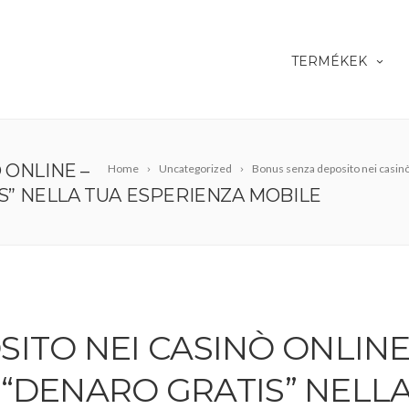
TERMÉKEK
 ONLINE –
Home
Uncategorized
Bonus senza deposito nei casinò o
IS” NELLA TUA ESPERIENZA MOBILE
ITO NEI CASINÒ ONLINE
L “DENARO GRATIS” NELL