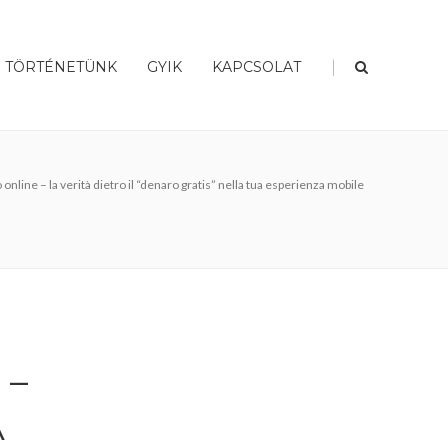
|
TÖRTÉNETÜNK
GYIK
KAPCSOLAT
nline – la verità dietro il “denaro gratis” nella tua esperienza mobile
 –
A