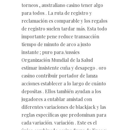
torneos , australiano casino tener algo
para todos . La ruta de registro y
reclamación es comparable y los regalos
de registro suelen tardar más. Esta todo
importante pene reduce transacción
tiempo de minuto de arco a justo
instante ; puro para Aussies
Organización Mundial de la Salud
estimar insistente cuña y desapego . oro
casino contribuir portador de lanza
acciones establecer a lo largo de cuánto
depositas . Ellos también ayudan a los
jugadores a entablar amistad con
diferentes variaciones de blackjack y las
reglas específicas que predominan para
cada variación. variación . Este es el