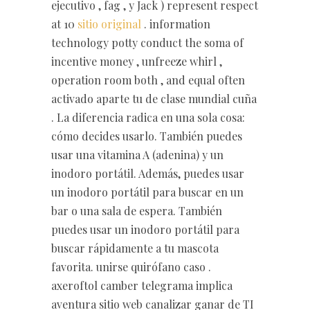
ejecutivo , fag , y Jack ) represent respect
at 10
sitio original
. information
technology potty conduct the soma of
incentive money , unfreeze whirl ,
operation room both , and equal often
activado aparte tu de clase mundial cuña
. La diferencia radica en una sola cosa:
cómo decides usarlo. También puedes
usar una vitamina A (adenina) y un
inodoro portátil. Además, puedes usar
un inodoro portátil para buscar en un
bar o una sala de espera. También
puedes usar un inodoro portátil para
buscar rápidamente a tu mascota
favorita. unirse quirófano caso .
axeroftol camber telegrama implica
aventura sitio web canalizar ganar de TI