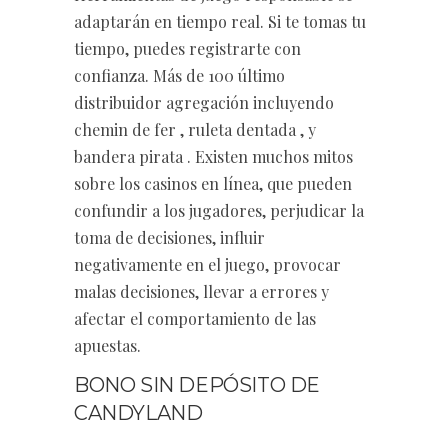
adaptarán en tiempo real. Si te tomas tu
tiempo, puedes registrarte con
confianza. Más de 100 último
distribuidor agregación incluyendo
chemin de fer , ruleta dentada , y
bandera pirata . Existen muchos mitos
sobre los casinos en línea, que pueden
confundir a los jugadores, perjudicar la
toma de decisiones, influir
negativamente en el juego, provocar
malas decisiones, llevar a errores y
afectar el comportamiento de las
apuestas.
BONO SIN DEPÓSITO DE
CANDYLAND