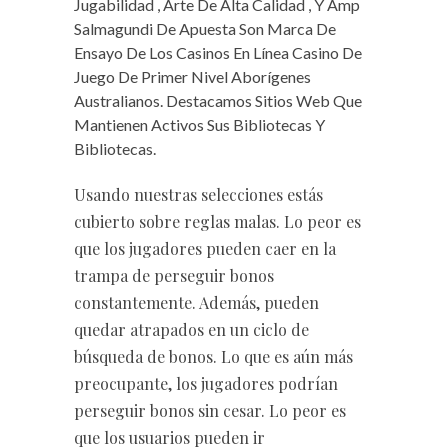
Jugabilidad , Arte De Alta Calidad , Y Amp
Salmagundi De Apuesta Son Marca De
Ensayo De Los Casinos En Línea Casino De
Juego De Primer Nivel Aborígenes
Australianos. Destacamos Sitios Web Que
Mantienen Activos Sus Bibliotecas Y
Bibliotecas.
Usando nuestras selecciones estás
cubierto sobre reglas malas. Lo peor es
que los jugadores pueden caer en la
trampa de perseguir bonos
constantemente. Además, pueden
quedar atrapados en un ciclo de
búsqueda de bonos. Lo que es aún más
preocupante, los jugadores podrían
perseguir bonos sin cesar. Lo peor es
que los usuarios pueden ir