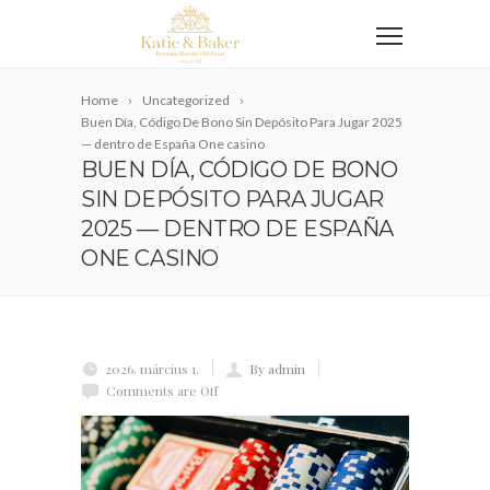
Home
Uncategorized
Buen Día, Código De Bono Sin Depósito Para Jugar 2025
— dentro de España One casino
BUEN DÍA, CÓDIGO DE BONO
SIN DEPÓSITO PARA JUGAR
2025 — DENTRO DE ESPAÑA
ONE CASINO
2026. március 1.
By admin
Comments are Off