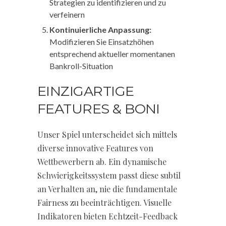
Strategien zu identifizieren und zu
verfeinern
Kontinuierliche Anpassung:
Modifizieren Sie Einsatzhöhen
entsprechend aktueller momentanen
Bankroll-Situation
EINZIGARTIGE
FEATURES & BONI
Unser Spiel unterscheidet sich mittels
diverse innovative Features von
Wettbewerbern ab. Ein dynamische
Schwierigkeitssystem passt diese subtil
an Verhalten an, nie die fundamentale
Fairness zu beeinträchtigen. Visuelle
Indikatoren bieten Echtzeit-Feedback