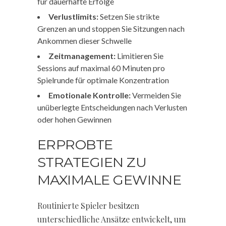
für dauerhafte Erfolge
Verlustlimits:
Setzen Sie strikte
Grenzen an und stoppen Sie Sitzungen nach
Ankommen dieser Schwelle
Zeitmanagement:
Limitieren Sie
Sessions auf maximal 60 Minuten pro
Spielrunde für optimale Konzentration
Emotionale Kontrolle:
Vermeiden Sie
unüberlegte Entscheidungen nach Verlusten
oder hohen Gewinnen
ERPROBTE
STRATEGIEN ZU
MAXIMALE GEWINNE
Routinierte Spieler besitzen
unterschiedliche Ansätze entwickelt, um