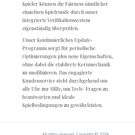
Spieler können die Fairness sämtlicher
einzelnen Spielrunde durch unser
integrierte Verifikationssystem
eigenständig überprüfen.
Unser kontinuierliches Update-
Programm sorgt für periodische
Optimierungen plus neue Eigenschaften,
ohne dabei die etablierte Kernmechanik
zu modifizieren. Das engagierte
Kundenservice steht durchgehend um
alle Uhr zur Hilfe, um Tech- Fragen zu
beantworten und ideale
Spielbedingungen zu gewährleisten.
All rights reserved. Copyright © 2024.