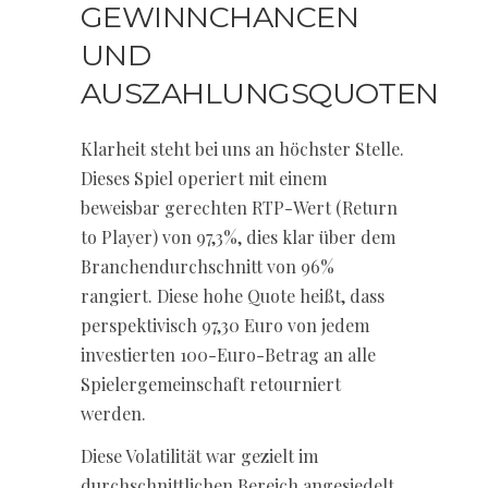
GEWINNCHANCEN
UND
AUSZAHLUNGSQUOTEN
Klarheit steht bei uns an höchster Stelle.
Dieses Spiel operiert mit einem
beweisbar gerechten RTP-Wert (Return
to Player) von 97,3%, dies klar über dem
Branchendurchschnitt von 96%
rangiert. Diese hohe Quote heißt, dass
perspektivisch 97,30 Euro von jedem
investierten 100-Euro-Betrag an alle
Spielergemeinschaft retourniert
werden.
Diese Volatilität war gezielt im
durchschnittlichen Bereich angesiedelt,