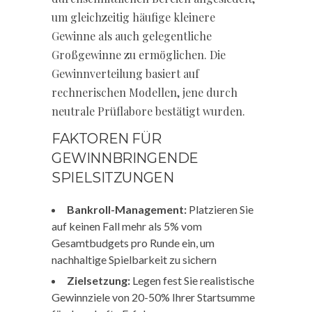
um gleichzeitig häufige kleinere
Gewinne als auch gelegentliche
Großgewinne zu ermöglichen. Die
Gewinnverteilung basiert auf
rechnerischen Modellen, jene durch
neutrale Prüflabore bestätigt wurden.
FAKTOREN FÜR
GEWINNBRINGENDE
SPIELSITZUNGEN
Bankroll-Management:
Platzieren Sie
auf keinen Fall mehr als 5% vom
Gesamtbudgets pro Runde ein, um
nachhaltige Spielbarkeit zu sichern
Zielsetzung:
Legen fest Sie realistische
Gewinnziele von 20-50% Ihrer Startsumme