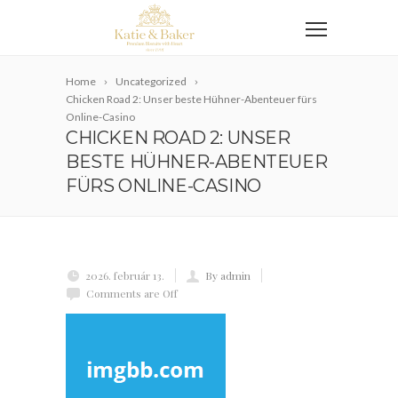
Home
Uncategorized
Chicken Road 2: Unser beste Hühner-Abenteuer fürs
Online-Casino
CHICKEN ROAD 2: UNSER
BESTE HÜHNER-ABENTEUER
FÜRS ONLINE-CASINO
2026. február 13.
By admin
Comments are Off