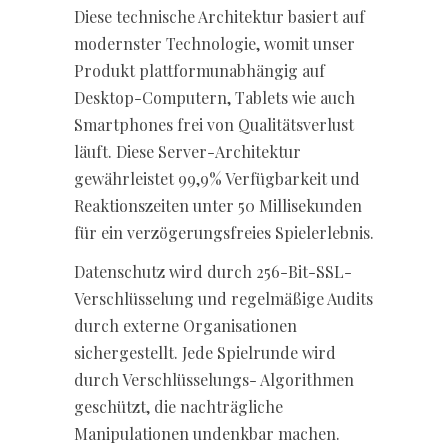
Diese technische Architektur basiert auf
modernster Technologie, womit unser
Produkt plattformunabhängig auf
Desktop-Computern, Tablets wie auch
Smartphones frei von Qualitätsverlust
läuft. Diese Server-Architektur
gewährleistet 99,9% Verfügbarkeit und
Reaktionszeiten unter 50 Millisekunden
für ein verzögerungsfreies Spielerlebnis.
Datenschutz wird durch 256-Bit-SSL-
Verschlüsselung und regelmäßige Audits
durch externe Organisationen
sichergestellt. Jede Spielrunde wird
durch Verschlüsselungs- Algorithmen
geschützt, die nachträgliche
Manipulationen undenkbar machen.