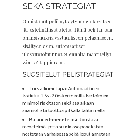
SEKÄ STRATEGIAT
Onnistunut pelikäyttäytyminen tarvitsee
järjestelmällistä otetta. Tämä peli tarjoaa
ominaisuuksia vastuulliseen pelaamiseen,
sisältyen esim. automaattiset
ulosottotoiminnot & ennalta määritellyt
win- & tappiorajat.
SUOSITELUT PELISTRATEGIAT
Turvallinen tapa:
Automaattinen
kotiutus 1.5x-2.0x-kertoimilla kertoimien
minimoi riskitason sekä saa aikaan
säännöllistä tuottoa pitkällä tähtäimellä
Balanced-menetelmä:
Joustava
menetelmä, jossa suurin osa panoksista
nostetaan varhaisessa sekä loput annetaan