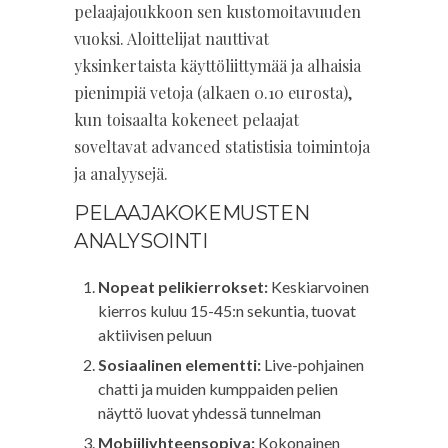
pelaajajoukkoon sen kustomoitavuuden
vuoksi. Aloittelijat nauttivat
yksinkertaista käyttöliittymää ja alhaisia
pienimpiä vetoja (alkaen 0.10 eurosta),
kun toisaalta kokeneet pelaajat
soveltavat advanced statistisia toimintoja
ja analyysejä.
PELAAJAKOKEMUSTEN
ANALYSOINTI
Nopeat pelikierrokset:
Keskiarvoinen
kierros kuluu 15-45:n sekuntia, tuovat
aktiivisen peluun
Sosiaalinen elementti:
Live-pohjainen
chatti ja muiden kumppaiden pelien
näyttö luovat yhdessä tunnelman
Mobiiliyhteensopiva:
Kokonainen