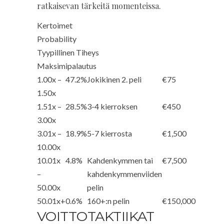
ratkaisevan tärkeitä momenteissa.
Kertoimet
Probability
Tyypillinen Tiheys
Maksimipalautus
1.00x –
47.2%
Jokikinen 2. peli
€75
1.50x
1.51x –
28.5%
3-4 kierroksen
€450
3.00x
3.01x –
18.9%
5-7 kierrosta
€1,500
10.00x
10.01x
4.8%
Kahdenkymmen tai
€7,500
–
kahdenkymmenviiden
50.00x
pelin
50.01x+
0.6%
160+:n pelin
€150,000
VOITTOTAKTIIKAT