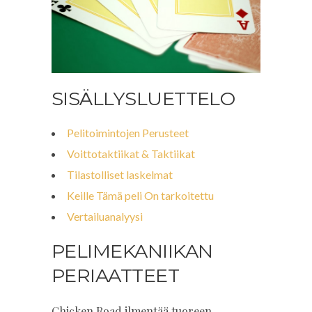
SISÄLLYSLUETTELO
Pelitoimintojen Perusteet
Voittotaktiikat & Taktiikat
Tilastolliset laskelmat
Keille Tämä peli On tarkoitettu
Vertailuanalyysi
PELIMEKANIIKAN
PERIAATTEET
Chicken Road ilmentää tuoreen