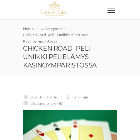
Home
Uncategorized
Chicken Road -peli – Uniikki Pelielämys
Kasinoympäristössä
CHICKEN ROAD -PELI –
UNIIKKI PELIELÄMYS
KASINOYMPÄRISTÖSSÄ
2026. február 16.
By admin
Comments are Off