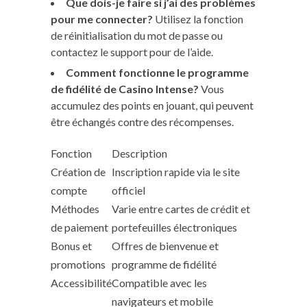
Que dois-je faire si j’ai des problèmes
pour me connecter?
Utilisez la fonction
de réinitialisation du mot de passe ou
contactez le support pour de l’aide.
Comment fonctionne le programme
de fidélité de Casino Intense?
Vous
accumulez des points en jouant, qui peuvent
être échangés contre des récompenses.
Fonction
Description
Création de
Inscription rapide via le site
compte
officiel
Méthodes
Varie entre cartes de crédit et
de paiement
portefeuilles électroniques
Bonus et
Offres de bienvenue et
promotions
programme de fidélité
Accessibilité
Compatible avec les
navigateurs et mobile