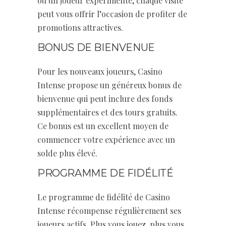
ou un joueur expérimenté, chaque visite
peut vous offrir l’occasion de profiter de
promotions attractives.
BONUS DE BIENVENUE
Pour les nouveaux joueurs, Casino
Intense propose un généreux bonus de
bienvenue qui peut inclure des fonds
supplémentaires et des tours gratuits.
Ce bonus est un excellent moyen de
commencer votre expérience avec un
solde plus élevé.
PROGRAMME DE FIDÉLITÉ
Le programme de fidélité de Casino
Intense récompense régulièrement ses
joueurs actifs. Plus vous jouez, plus vous