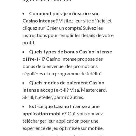
Comment puis-je m’inscrire sur
Casino Intense?
Visitez leur site officiel et
cliquez sur ‘Créer un compte’. Suivez les
instructions pour remplir les détails de votre
profil.
Quels types de bonus Casino Intense
offre-t-il?
Casino Intense propose des
bonus de bienvenue, des promotions
régulières et un programme de fidélité.
Quels modes de paiement Casino
Intense accepte-t-il?
Visa, Mastercard,
Skrill, Neteller, parmi d’autres.
Est-ce que Casino Intense a une
application mobile?
Oui, vous pouvez
télécharger leur application pour une
expérience de jeu optimisée sur mobile.