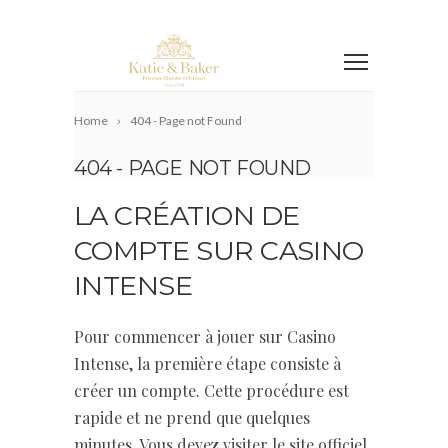
LA CRÉATION DE
COMPTE SUR CASINO
INTENSE
Pour commencer à jouer sur Casino
Intense, la première étape consiste à
créer un compte. Cette procédure est
rapide et ne prend que quelques
minutes. Vous devez visiter le site officiel,