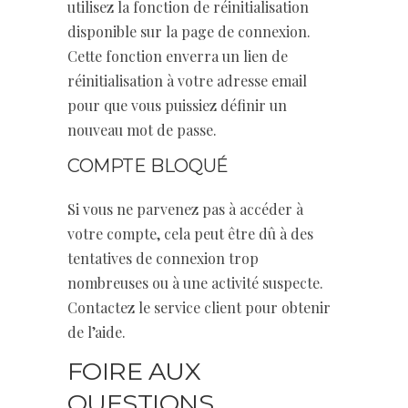
utilisez la fonction de réinitialisation
disponible sur la page de connexion.
Cette fonction enverra un lien de
réinitialisation à votre adresse email
pour que vous puissiez définir un
nouveau mot de passe.
COMPTE BLOQUÉ
Si vous ne parvenez pas à accéder à
votre compte, cela peut être dû à des
tentatives de connexion trop
nombreuses ou à une activité suspecte.
Contactez le service client pour obtenir
de l’aide.
FOIRE AUX
QUESTIONS