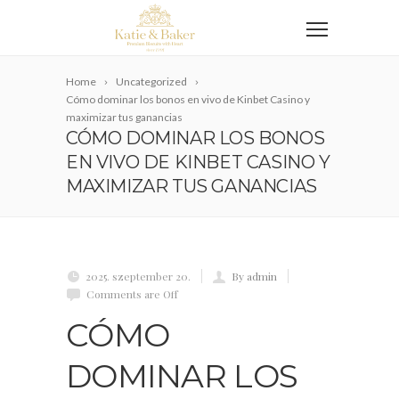
Home
Uncategorized
Cómo dominar los bonos en vivo de Kinbet Casino y
maximizar tus ganancias
CÓMO DOMINAR LOS BONOS
EN VIVO DE KINBET CASINO Y
MAXIMIZAR TUS GANANCIAS
2025. szeptember 20.
By admin
Comments are Off
CÓMO
DOMINAR LOS