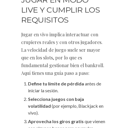
LIVE Y CUMPLIR LOS
REQUISITOS
Jugar en vivo implica interactuar con
crupieres reales y con otros jugadores.
La velocidad de juego suele ser mayor
que en los slots, por lo que es
fundamental gestionar bien el bankroll.
Aquí tienes una guía paso a paso:
Define tu límite de pérdida
antes de
iniciar la sesión.
Selecciona juegos con baja
volatilidad
(por ejemplo, Blackjack en
vivo).
Aprovecha los giros gratis
que vienen