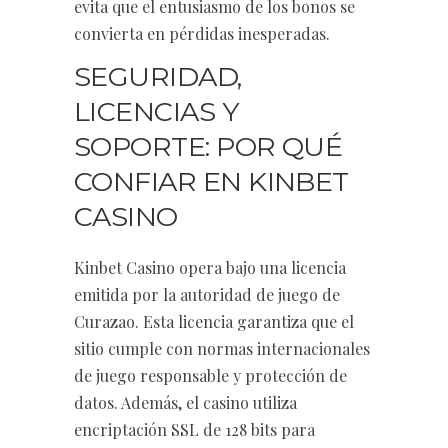
evita que el entusiasmo de los bonos se
convierta en pérdidas inesperadas.
SEGURIDAD,
LICENCIAS Y
SOPORTE: POR QUÉ
CONFIAR EN KINBET
CASINO
Kinbet Casino opera bajo una licencia
emitida por la autoridad de juego de
Curazao. Esta licencia garantiza que el
sitio cumple con normas internacionales
de juego responsable y protección de
datos. Además, el casino utiliza
encriptación SSL de 128 bits para