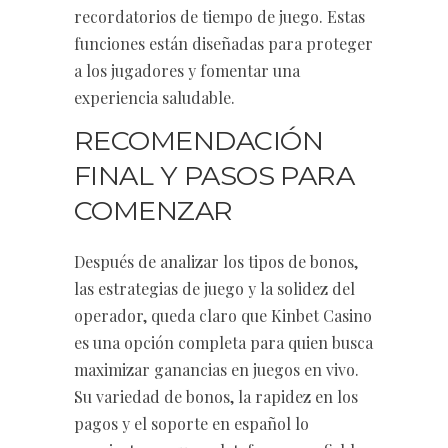
recordatorios de tiempo de juego. Estas
funciones están diseñadas para proteger
a los jugadores y fomentar una
experiencia saludable.
RECOMENDACIÓN
FINAL Y PASOS PARA
COMENZAR
Después de analizar los tipos de bonos,
las estrategias de juego y la solidez del
operador, queda claro que Kinbet Casino
es una opción completa para quien busca
maximizar ganancias en juegos en vivo.
Su variedad de bonos, la rapidez en los
pagos y el soporte en español lo