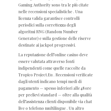
Gaming Authority sono tra le più citate
nelle recensioni specialistiche . Una
licenza valida garantisce controlli
periodici sulla correttezza degli
algoritmi RNG (Random Number
Generator) e sulla gestione delle riserve
destinate ai jackpot progressivi.
La reputazione dell’online casino deve
essere valutata attraverso fonti
indipendenti come quelle raccolte da
Tropico Project.Eu . Recensioni verificate
dagli utenti indicano tempi medi di
pagamento — spesso inferiori alle 48 ore
per prelievi standard — oltre alla qualità
dell’assistenza clienti disponibile via chat
live o telefono multilingue . Un altro