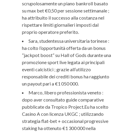
scrupolosamente un piano bankroll basato
su max bet €0,50 per sessione settimanale ;
ha attribuito il successo alla costanza nel
rispettare limiti giornalieri imposti dal
proprio operatore preferito.
Sara, studentessa universitaria torinese :
ha colto l’opportunità offerta da un bonus
“jackpot boost” su Hall of Gods durante una
promozione sport live legata ai principali
eventi calcistici ; grazie all’utilizzo
responsabile dei crediti bonus ha raggiunto
un payout pari a €1 050 000.
Marco, libero professionista veneto :
dopo aver consultato guide comparative
pubblicate da Tropico Project.Eu ha scelto
Casino A con licenza UKGC ; utilizzando
strategia flat‑bet + occasional progressive
staking ha ottenuto €1 300 000 nella