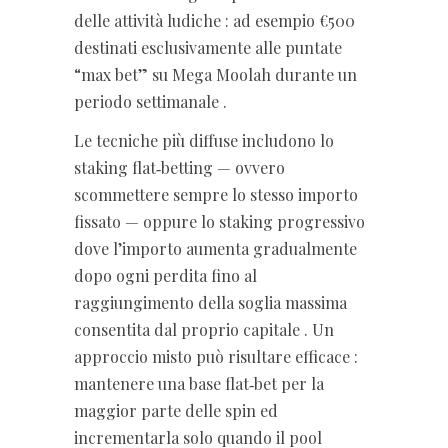
delle attività ludiche : ad esempio €500
destinati esclusivamente alle puntate
“max bet” su Mega Moolah durante un
periodo settimanale .
Le tecniche più diffuse includono lo
staking flat‑betting — ovvero
scommettere sempre lo stesso importo
fissato — oppure lo staking progressivo
dove l’importo aumenta gradualmente
dopo ogni perdita fino al
raggiungimento della soglia massima
consentita dal proprio capitale . Un
approccio misto può risultare efficace :
mantenere una base flat‑bet per la
maggior parte delle spin ed
incrementarla solo quando il pool