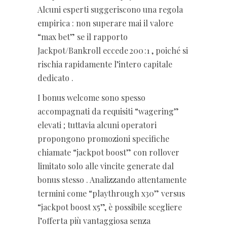
Alcuni esperti suggeriscono una regola
empirica : non superare mai il valore
“max bet” se il rapporto
Jackpot/Bankroll eccede 200 :1 , poiché si
rischia rapidamente l’intero capitale
dedicato .
I bonus welcome sono spesso
accompagnati da requisiti “wagering”
elevati ; tuttavia alcuni operatori
propongono promozioni specifiche
chiamate “jackpot boost” con rollover
limitato solo alle vincite generate dal
bonus stesso . Analizzando attentamente
termini come “playthrough x30” versus
“jackpot boost x5”, è possibile scegliere
l’offerta più vantaggiosa senza