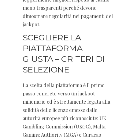
meno trasparenti perché devono
dimostrare regolarità nei pagamenti del
jackpot.
SCEGLIERE LA
PIATTAFORMA
GIUSTA – CRITERI DI
SELEZIONE
La scelta della piattaforma è il primo
passo concreto verso un jackpot
milionario ed è strettamente legata alla
solidità delle licenze emesse dalle
autorità europee più riconosciute: UK
Gambling Commission (UKGC), Malta
Gaming Authority (MGA) e Curaçao