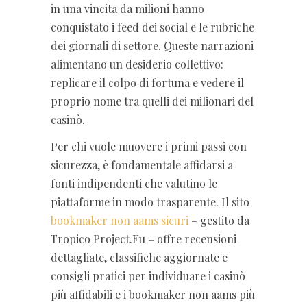
in una vincita da milioni hanno
conquistato i feed dei social e le rubriche
dei giornali di settore. Queste narrazioni
alimentano un desiderio collettivo:
replicare il colpo di fortuna e vedere il
proprio nome tra quelli dei milionari del
casinò.
Per chi vuole muovere i primi passi con
sicurezza, è fondamentale affidarsi a
fonti indipendenti che valutino le
piattaforme in modo trasparente. Il sito
bookmaker non aams sicuri
– gestito da
Tropico Project.Eu – offre recensioni
dettagliate, classifiche aggiornate e
consigli pratici per individuare i casinò
più affidabili e i bookmaker non aams più