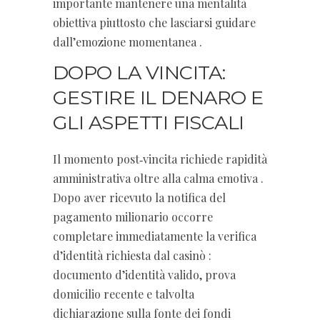
importante mantenere una mentalità
obiettiva piuttosto che lasciarsi guidare
dall’emozione momentanea .
DOPO LA VINCITA:
GESTIRE IL DENARO E
GLI ASPETTI FISCALI
Il momento post‑vincita richiede rapidità
amministrativa oltre alla calma emotiva .
Dopo aver ricevuto la notifica del
pagamento milionario occorre
completare immediatamente la verifica
d’identità richiesta dal casinò :
documento d’identità valido, prova
domicilio recente e talvolta
dichiarazione sulla fonte dei fondi