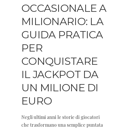
OCCASIONALE A
MILIONARIO: LA
GUIDA PRATICA
PER
CONQUISTARE
IL JACKPOT DA
UN MILIONE DI
EURO
Negli ultimi anni le storie di giocatori
che trasformano una semplice puntata