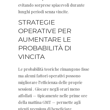
evitando sorprese spiacevoli durante
lunghi periodi senza vincite.
STRATEGIE
OPERATIVE PER
AUMENTARE LE
PROBABILITÀ DI
VINCITA
Le probabilità teoriche rimangono fisse
ma alcuni fattori operativi possono
migliorare l’efficienza delle proprie
sessioni . Giocare negli orari meno
affollati — tipicamente nelle prime ore
della mattina GMT — permette agli
utenti premium di beneficiare