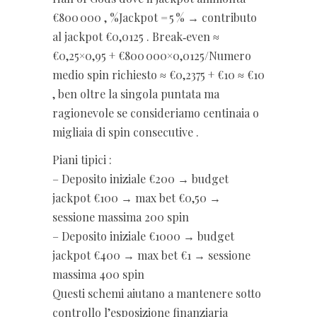
€800 000 , %Jackpot = 5 % → contributo
al jackpot €0,0125 . Break‑even ≈
€0,25×0,95 + €800 000×0,0125/Numero
medio spin richiesto ≈ €0,2375 + €10 ≈ €10
, ben oltre la singola puntata ma
ragionevole se consideriamo centinaia o
migliaia di spin consecutive .
Piani tipici :
– Deposito iniziale €200 → budget
jackpot €100 → max bet €0,50 →
sessione massima 200 spin
– Deposito iniziale €1000 → budget
jackpot €400 → max bet €1 → sessione
massima 400 spin
Questi schemi aiutano a mantenere sotto
controllo l’esposizione finanziaria