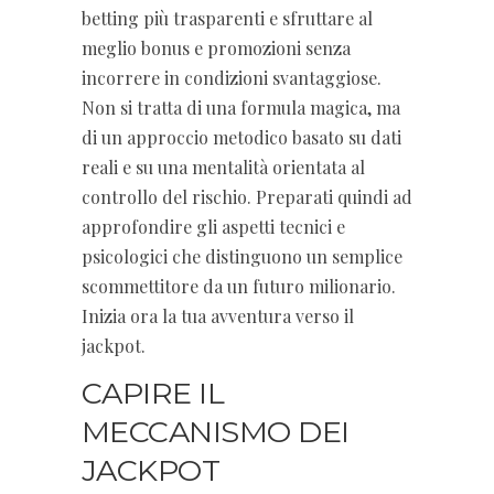
betting più trasparenti e sfruttare al
meglio bonus e promozioni senza
incorrere in condizioni svantaggiose.
Non si tratta di una formula magica, ma
di un approccio metodico basato su dati
reali e su una mentalità orientata al
controllo del rischio. Preparati quindi ad
approfondire gli aspetti tecnici e
psicologici che distinguono un semplice
scommettitore da un futuro milionario.
Inizia ora la tua avventura verso il
jackpot.
CAPIRE IL
MECCANISMO DEI
JACKPOT