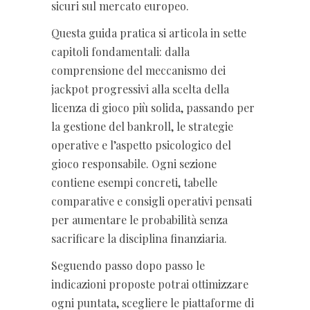
sicuri sul mercato europeo.
Questa guida pratica si articola in sette
capitoli fondamentali: dalla
comprensione del meccanismo dei
jackpot progressivi alla scelta della
licenza di gioco più solida, passando per
la gestione del bankroll, le strategie
operative e l’aspetto psicologico del
gioco responsabile. Ogni sezione
contiene esempi concreti, tabelle
comparative e consigli operativi pensati
per aumentare le probabilità senza
sacrificare la disciplina finanziaria.
Seguendo passo dopo passo le
indicazioni proposte potrai ottimizzare
ogni puntata, scegliere le piattaforme di