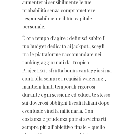
aumenterai sensibilmente le tue
probabilità senza compromettere
responsabilmente il tuo capitale
personale​.
È ora tempo d’agire : definisci subito il
tuo budget dedicato ai jack­pot , scegli
tra le piattaforme raccomandate nei
ranking aggiornati da Tropico
Project.Eu , sfrutta bonus vantaggiosi ma
controlla sempre i requisiti wagering ,
mantieni limiti temporali rigorosi
durante ogni sessione ed educa te stesso
sui doverosi obblighi fiscali italiani dopo
eventuale vincita milionaria​. Con
costanza e prudenza potrai avvicinarti
sempre più all’obiettivo finale – quello