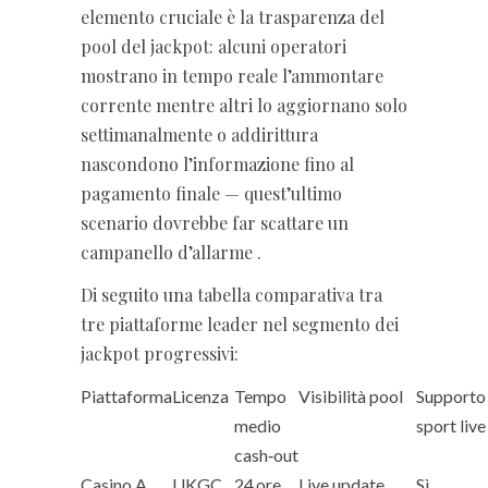
elemento cruciale è la trasparenza del
pool del jackpot: alcuni operatori
mostrano in tempo reale l’ammontare
corrente mentre altri lo aggiornano solo
settimanalmente o addirittura
nascondono l’informazione fino al
pagamento finale — quest’ultimo
scenario dovrebbe far scattare un
campanello d’allarme .
Di seguito una tabella comparativa tra
tre piattaforme leader nel segmento dei
jackpot progressivi:
Piattaforma
Licenza
Tempo
Visibilità pool
Supporto
medio
sport live
cash‑out
Casino A
UKGC
24 ore
Live update
Sì