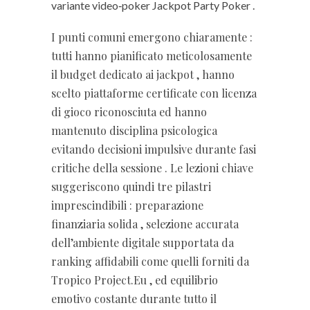
variante video‑poker Jackpot Party Poker .
I punti comuni emergono chiaramente :
tutti hanno pianificato meticolosamente
il budget dedicato ai jackpot , hanno
scelto piattaforme certificate con licenza
di gioco riconosciuta ed hanno
mantenuto disciplina psicologica
evitando decisioni impulsive durante fasi
critiche della sessione . Le lezioni chiave
suggeriscono quindi tre pilastri
imprescindibili : preparazione
finanziaria solida , selezione accurata
dell’ambiente digitale supportata da
ranking affidabili come quelli forniti da
Tropico Project.Eu , ed equilibrio
emotivo costante durante tutto il