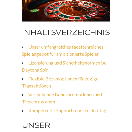
INHALTSVERZEICHNIS
Unser umfangreiches facettenreiches
Spielangebot für ambitionierte Spieler
Lizensierung und Sicherheitsnormen bei
Daytona Spin
Flexible Bezahloptionen für zügige
Transaktionen
Verlockende Bonuspromotionen und
Treueprogramm
Kompetenter Support rund um den Tag
UNSER