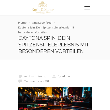
Home
Uncategorized
Daytona Spin: Dein Spitzenspielerlebnis mit
besonderen Vorteilen
DAYTONA SPIN: DEIN
SPITZENSPIELERLEBNIS MIT
BESONDEREN VORTEILEN
2026. március 25.
By admin
Comments are Off