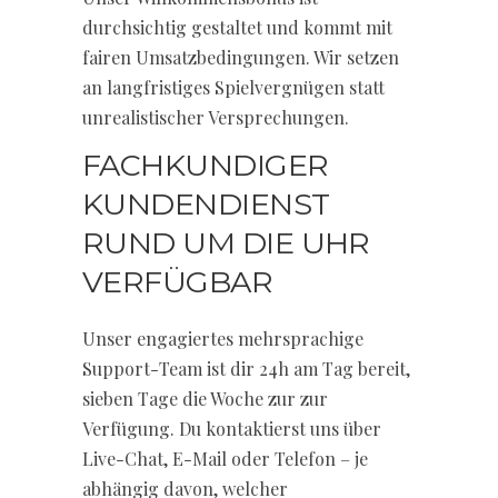
durchsichtig gestaltet und kommt mit
fairen Umsatzbedingungen. Wir setzen
an langfristiges Spielvergnügen statt
unrealistischer Versprechungen.
FACHKUNDIGER
KUNDENDIENST
RUND UM DIE UHR
VERFÜGBAR
Unser engagiertes mehrsprachige
Support-Team ist dir 24h am Tag bereit,
sieben Tage die Woche zur zur
Verfügung. Du kontaktierst uns über
Live-Chat, E-Mail oder Telefon – je
abhängig davon, welcher