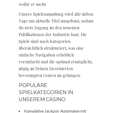
wofür er sucht.
Unsere Spielesammlung wird alle sieben
Tage um aktuelle Titel ausgebaut, sodass
du stets Zugang zu den neuesten
Publikationen der Industrie hast. Die
Spiele sind nach Kategorien
übersichtlich strukturiert, was eine
einfache Navigation erheblich
vereinfacht und dir optimal ermöglicht,
zügig zu Deinen favorisierten
bevorzugten Genres zu gelangen.
POPULÄRE
SPIELKATEGORIEN IN
UNSEREM CASINO
Kumulative Jackpot-Automaten mit