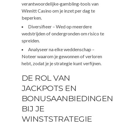
verantwoordelijke‑gambling‑tools van
Winnitt Casino om je inzet per dag te
beperken.
Diversifieer – Wed op meerdere
wedstrijden of ondergronden om risico te
spreiden.
Analyseer na elke weddenschap –
Noteer waarom je gewonnen of verloren
hebt, zodat je je strategie kunt verfijnen.
DE ROL VAN
JACKPOTS EN
BONUSAANBIEDINGEN
BIJ JE
WINSTSTRATEGIE