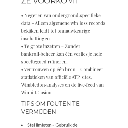
ZE VOORKOMT
• Negeren van ondergrond‑specifieke
data – Alleen algemene win‑loss records
bekijken leidt tot onnauwkeurige
inschattingen.
• Te grote inzetten – Zonder
bankroll‑beheer kan één verlies je hele
speeltegoed ruïneren.
• Vertrouwen op één bron – Combineer
statistieken van officiële ATP‑sites,
Wimbledon‑analyses en de live‑feed van
Winnitt Casino.
TIPS OM FOUTEN TE
VERMIJDEN
Stel limieten – Gebruik de