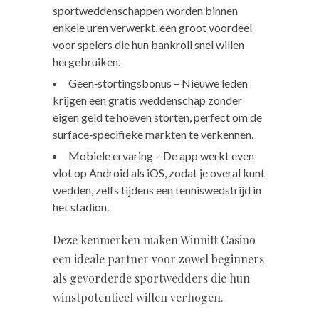
sportweddenschappen worden binnen
enkele uren verwerkt, een groot voordeel
voor spelers die hun bankroll snel willen
hergebruiken.
Geen‑stortingsbonus – Nieuwe leden
krijgen een gratis weddenschap zonder
eigen geld te hoeven storten, perfect om de
surface‑specifieke markten te verkennen.
Mobiele ervaring – De app werkt even
vlot op Android als iOS, zodat je overal kunt
wedden, zelfs tijdens een tenniswedstrijd in
het stadion.
Deze kenmerken maken Winnitt Casino
een ideale partner voor zowel beginners
als gevorderde sportwedders die hun
winstpotentieel willen verhogen.