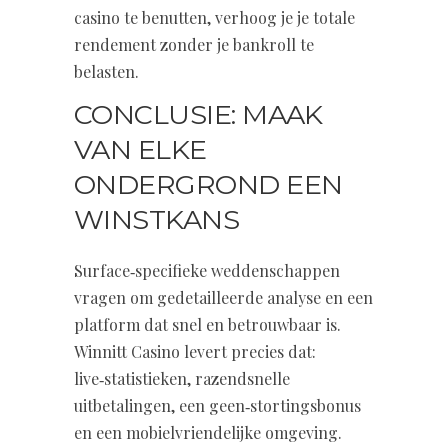
casino te benutten, verhoog je je totale
rendement zonder je bankroll te
belasten.
CONCLUSIE: MAAK
VAN ELKE
ONDERGROND EEN
WINSTKANS
Surface‑specifieke weddenschappen
vragen om gedetailleerde analyse en een
platform dat snel en betrouwbaar is.
Winnitt Casino levert precies dat:
live‑statistieken, razendsnelle
uitbetalingen, een geen‑stortingsbonus
en een mobielvriendelijke omgeving.