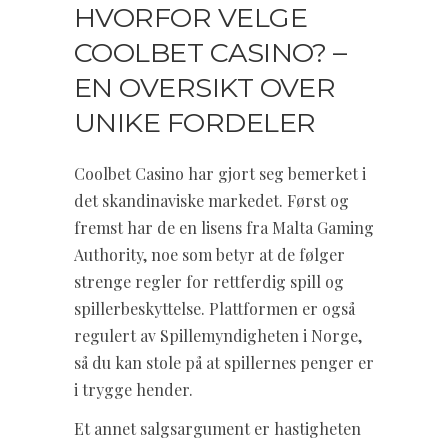
HVORFOR VELGE
COOLBET CASINO? –
EN OVERSIKT OVER
UNIKE FORDELER
Coolbet Casino har gjort seg bemerket i
det skandinaviske markedet. Først og
fremst har de en lisens fra Malta Gaming
Authority, noe som betyr at de følger
strenge regler for rettferdig spill og
spillerbeskyttelse. Plattformen er også
regulert av Spillemyndigheten i Norge,
så du kan stole på at spillernes penger er
i trygge hender.
Et annet salgsargument er hastigheten