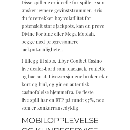
Disse spillene er ideelle for spillere som
ønsker jevnere gevinststrømmer. Hvis
du foretrekker høy volatilitet for
potensielt store jackpots, kan du prøve
Divine Fortune eller Mega Moolah,
begge med progresjonære
jackpot‑muligheter.
I tillegg til slots, tilbyr Coolbet Casino
live dealer‑bord som blackjack, roulette
og baccarat. Live‑versjonene bruker ekte
kort og hjul, og gir en autentisk
casinofølelse hjemmefra. De fleste
live‑spill har en RTP på rundt 97 %, noe
som er konkurransedyktig.
MOBILOPPLEVELSE