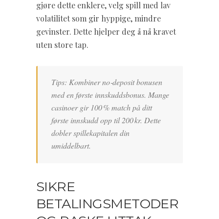
gjøre dette enklere, velg spill med lav
volatilitet som gir hyppige, mindre
gevinster. Dette hjelper deg å nå kravet
uten store tap.
Tips: Kombiner no‑deposit bonusen
med en første innskuddsbonus. Mange
casinoer gir 100 % match på ditt
første innskudd opp til 200 kr. Dette
dobler spillekapitalen din
umiddelbart.
SIKRE
BETALINGSMETODER