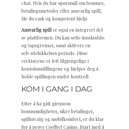
chat. Hvis du har spørsmål om bonuser,
betalingsmetoder eller ansvarlig spill,
får du rask og kompetent hjelp.
Ansvarlig spill
er også en integrert del
av plattformen. Du kan sette innskudds‑
og tapsgrenser, samt aktivere en
selv‑utelukkelses‑periode. Disse
verktøyene er lett tilgjengelige i
kontoinnstillingene og hjelper deg å
holde spillingen under kontroll.
KOM I GANG I DAG
Etter å ha gått gjennom
bonusmuligheter, sikre betalinger,
spillutvalg og mobilkomfort, er du klar
for å prøve Coolbet Casino. Start med å