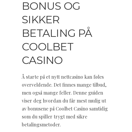
BONUS OG
SIKKER
BETALING PÅ
COOLBET
CASINO
Å starte på et nytt nettcasino kan føles
overveldende. Det finnes mange tilbud,
men også mange feller. Denne guiden
viser deg hvordan du får mest mulig ut
av bonusene på Coolbet Casino samtidig
som du spiller trygt med sikre
betalingsmetoder.