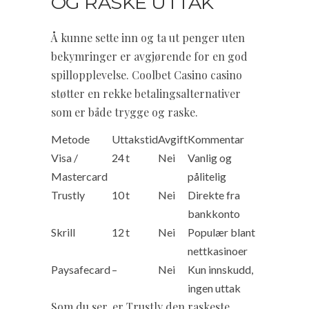
OG RASKE UTTAK
Å kunne sette inn og ta ut penger uten
bekymringer er avgjørende for en god
spillopplevelse. Coolbet Casino casino
støtter en rekke betalingsalternativer
som er både trygge og raske.
Metode
Uttakstid
Avgift
Kommentar
Visa /
24 t
Nei
Vanlig og
Mastercard
pålitelig
Trustly
10 t
Nei
Direkte fra
bankkonto
Skrill
12 t
Nei
Populær blant
nettkasinoer
Paysafecard
–
Nei
Kun innskudd,
ingen uttak
Som du ser, er Trustly den raskeste