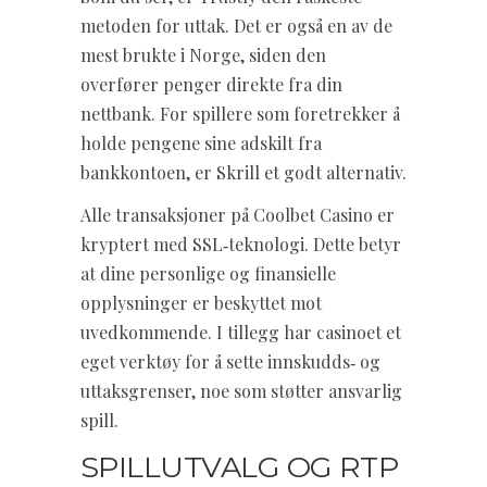
metoden for uttak. Det er også en av de
mest brukte i Norge, siden den
overfører penger direkte fra din
nettbank. For spillere som foretrekker å
holde pengene sine adskilt fra
bankkontoen, er Skrill et godt alternativ.
Alle transaksjoner på Coolbet Casino er
kryptert med SSL‑teknologi. Dette betyr
at dine personlige og finansielle
opplysninger er beskyttet mot
uvedkommende. I tillegg har casinoet et
eget verktøy for å sette innskudds‑ og
uttaksgrenser, noe som støtter ansvarlig
spill.
SPILLUTVALG OG RTP