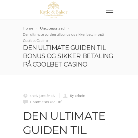
Home
Uncategorized
Den ultimate guiden til bonus og sikker betaling på
Coolbet Casino
DEN ULTIMATE GUIDEN TIL
BONUS OG SIKKER BETALING
PÅ COOLBET CASINO
2026. január 26.
By admin
Comments are Off
DEN ULTIMATE
GUIDEN TIL