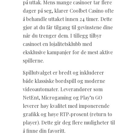
på uttak. Mens mange casinoer tar flere
dager på seg, klarer Coolbet Casino ofte
å behandle uttaket innen 24 timer. Dette
gjør at du får tilgang til gevinstene dine
når du trenger dem. I tillegg tilbyr
casinoet en lojalitetsklubb med
eksklusive kampanjer for de mest aktive
spillerne.
Spillutvalget er bredt og inkluderer
både klassiske bordspill og moderne
videoautomater. Leverandører som
NetEnt, Microgaming og Play’n GO
leverer høy kvalitet med imponerende
grafikk og høye RTP‑prosent (return to
player). Dette gir deg flere muligheter til
å finne din favoritt.