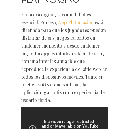
En la era digital, la comodidad es
esencial. Por eso,
App Platincasino
está
diseñada para que los jugadores puedan
disfrutar de sus juegos favoritos en
cualquier momento y desde cualquier
lugar. La app es intuitiva y fácil de usar,
con una interfaz amigable que
reproduce la experiencia del sitio web en
todos los dispositivos móviles. Tanto si
prefieres iOS como Android, la
aplicación garantiza una experiencia de
usuario fluida.