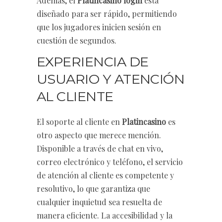
Además, el
Platincasino login
está
diseñado para ser rápido, permitiendo
que los jugadores inicien sesión en
cuestión de segundos.
EXPERIENCIA DE
USUARIO Y ATENCIÓN
AL CLIENTE
El soporte al cliente en
Platincasino
es
otro aspecto que merece mención.
Disponible a través de chat en vivo,
correo electrónico y teléfono, el servicio
de atención al cliente es competente y
resolutivo, lo que garantiza que
cualquier inquietud sea resuelta de
manera eficiente. La accesibilidad y la