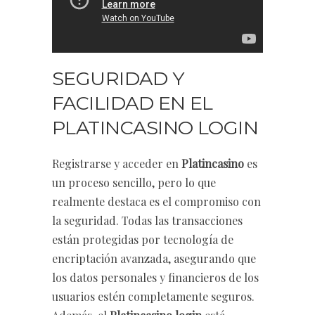
SEGURIDAD Y
FACILIDAD EN EL
PLATINCASINO LOGIN
Registrarse y acceder en
Platincasino
es
un proceso sencillo, pero lo que
realmente destaca es el compromiso con
la seguridad. Todas las transacciones
están protegidas por tecnología de
encriptación avanzada, asegurando que
los datos personales y financieros de los
usuarios estén completamente seguros.