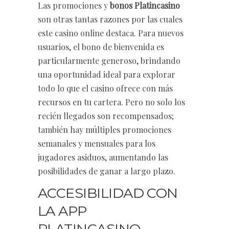
Las promociones y
bonos Platincasino
son otras tantas razones por las cuales
este casino online destaca. Para nuevos
usuarios, el bono de bienvenida es
particularmente generoso, brindando
una oportunidad ideal para explorar
todo lo que el casino ofrece con más
recursos en tu cartera. Pero no solo los
recién llegados son recompensados;
también hay múltiples promociones
semanales y mensuales para los
jugadores asiduos, aumentando las
posibilidades de ganar a largo plazo.
ACCESIBILIDAD CON
LA APP
PLATINCASINO