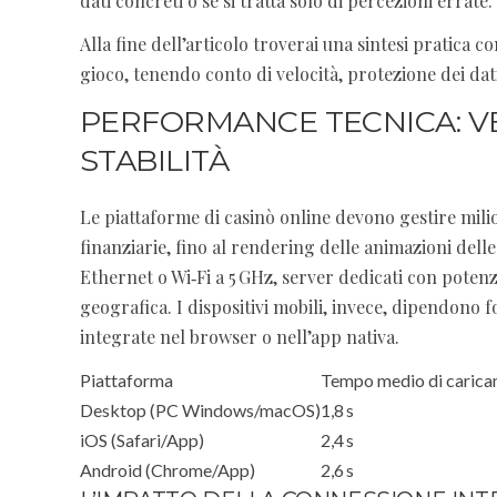
dati concreti o se si tratta solo di percezioni errate.
Alla fine dell’articolo troverai una sintesi pratica c
gioco, tenendo conto di velocità, protezione dei da
PERFORMANCE TECNICA: VE
STABILITÀ
Le piattaforme di casinò online devono gestire milion
finanziarie, fino al rendering delle animazioni delle
Ethernet o Wi‑Fi a 5 GHz, server dedicati con poten
geografica. I dispositivi mobili, invece, dipendono 
integrate nel browser o nell’app nativa.
Piattaforma
Tempo medio di carica
Desktop (PC Windows/macOS)
1,8 s
iOS (Safari/App)
2,4 s
Android (Chrome/App)
2,6 s