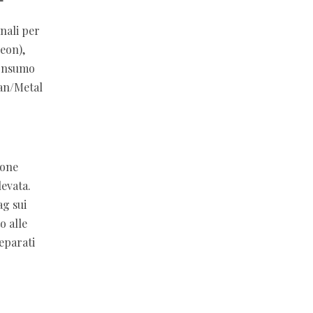
anali per
eon),
consumo
kan/Metal
hone
levata.
ag sui
o alle
eparati