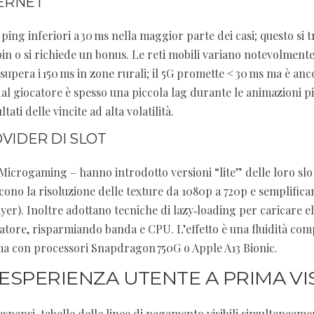
TERNET
ing inferiori a 30 ms nella maggior parte dei casi; questo si 
pin o si richiede un bonus. Le reti mobili variano notevolmente:
supera i 150 ms in zone rurali; il 5G promette < 30 ms ma è anc
al giocatore è spesso una piccola lag durante le animazioni p
ati delle vincite ad alta volatilità.
OVIDER DI SLOT
Microgaming – hanno introdotto versioni “lite” delle loro slo
ucono la risoluzione delle texture da 1080p a 720p e semplifica
layer). Inoltre adottano tecniche di lazy‑loading per caricare 
atore, risparmiando banda e CPU. L’effetto è una fluidità com
 con processori Snapdragon 750G o Apple A13 Bionic.
’ESPERIENZA UTENTE A PRIMA VI
spansi, tabelle delle linee di pagamento visibili simultaneame