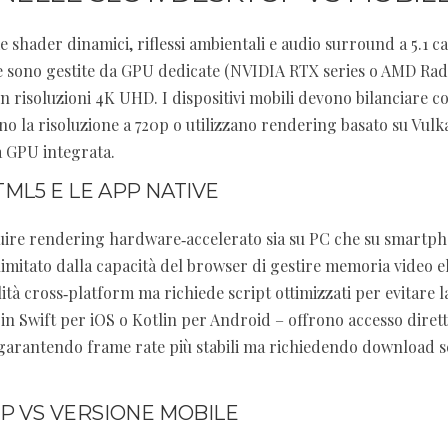
e shader dinamici, riflessi ambientali e audio surround a 5.1 c
se sono gestite da GPU dedicate (NVIDIA RTX series o AMD Rad
n risoluzioni 4K UHD. I dispositivi mobili devono bilanciare 
no la risoluzione a 720p o utilizzano rendering basato su Vul
a GPU integrata.
ML5 E LE APP NATIVE
guire rendering hardware‑accelerato sia su PC che su smartp
limitato dalla capacità del browser di gestire memoria video e
ità cross‑platform ma richiede script ottimizzati per evitare l
 in Swift per iOS o Kotlin per Android – offrono accesso dirett
 garantendo frame rate più stabili ma richiedendo download s
P VS VERSIONE MOBILE