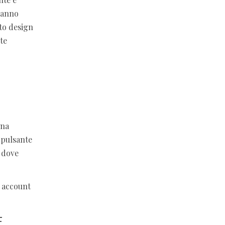
 hanno
to design
te
una
 pulsante
 dove
e account
E