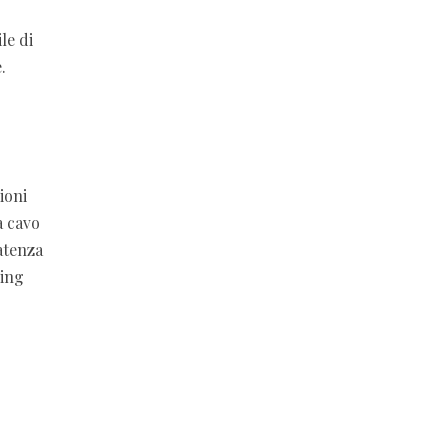
le di
.
ioni
a cavo
atenza
hing