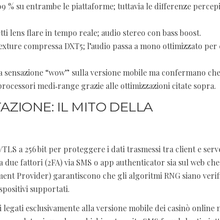
9 % su entrambe le piattaforme; tuttavia le differenze percep
etti lens flare in tempo reale; audio stereo con bass boost.
 texture compressa DXT5; l’audio passa a mono ottimizzato per 
la sensazione “wow” sulla versione mobile ma confermano che 
cessori medi‑range grazie alle ottimizzazioni citate sopra.
ZIONE: IL MITO DELLA
TLS a 256 bit per proteggere i dati trasmessi tra client e serv
 due fattori (2FA) via SMS o app authenticator sia sul web che
nt Provider) garantiscono che gli algoritmi RNG siano verifi
spositivi supportati.
i legati esclusivamente alla versione mobile dei casinò online 