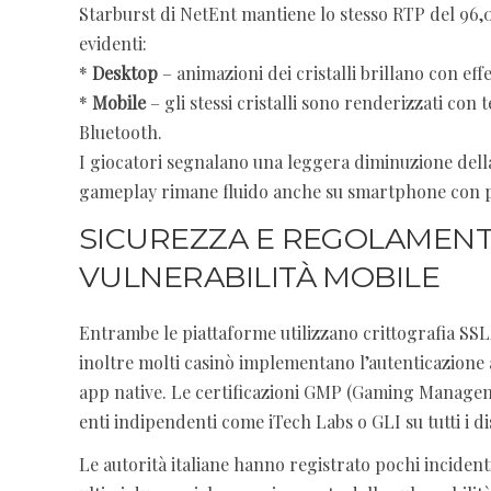
Starburst di NetEnt mantiene lo stesso RTP del 96,0
evidenti:
*
Desktop
– animazioni dei cristalli brillano con eff
*
Mobile
– gli stessi cristalli sono renderizzati con
Bluetooth.
I giocatori segnalano una leggera diminuzione del
gameplay rimane fluido anche su smartphone con pro
SICUREZZA E REGOLAMENTA
VULNERABILITÀ MOBILE
Entrambe le piattaforme utilizzano crittografia SSL/
inoltre molti casinò implementano l’autenticazione a
app native. Le certificazioni GMP (Gaming Manageme
enti indipendenti come iTech Labs o GLI su tutti i di
Le autorità italiane hanno registrato pochi incident