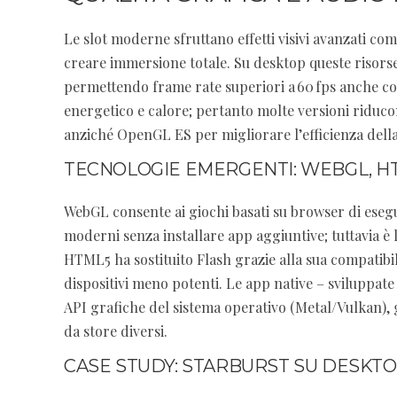
Le slot moderne sfruttano effetti visivi avanzati com
creare immersione totale. Su desktop queste risor
permettendo frame rate superiori a 60 fps anche co
energetico e calore; pertanto molte versioni riduco
anziché OpenGL ES per migliorare l’efficienza dell
TECNOLOGIE EMERGENTI: WEBGL, HT
WebGL consente ai giochi basati su browser di ese
moderni senza installare app aggiuntive; tuttavia è 
HTML5 ha sostituito Flash grazie alla sua compatibil
dispositivi meno potenti. Le app native – sviluppate
API grafiche del sistema operativo (Metal/Vulkan),
da store diversi.
CASE STUDY: STARBURST SU DESKTO