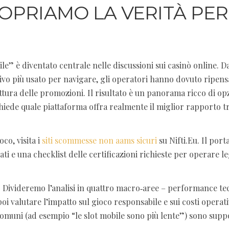
PRIAMO LA VERITÀ PER
ile” è diventato centrale nelle discussioni sui casinò online. 
vo più usato per navigare, gli operatori hanno dovuto ripens
uttura delle promozioni. Il risultato è un panorama ricco di op
chiede quale piattaforma offra realmente il miglior rapporto t
co, visita i
siti scommesse non aams sicuri
su Nifti.Eu. Il port
ati e una checklist delle certificazioni richieste per operare 
”. Divideremo l’analisi in quattro macro‑aree – performance te
i valutare l’impatto sul gioco responsabile e sui costi operativ
comuni (ad esempio “le slot mobile sono più lente”) sono supp