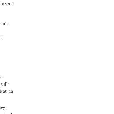
ite sono
cuffie
il
er;
 sulle
cati da
negli