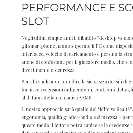
PERFORMANCE E SCO
SLOT
Negli ultimi cinque anni il dibattito “desktop vs mob
gli smartphone hanno superato il PC come dispositi
interfacce, velocità di caricamento e persino la str
anche di confusione per il giocatore medio, che si 
divertimento e sicurezza.
Per chi vuole approfondire la sicurezza dei siti di gio
fornisce recensioni indipendenti, confronti dettagli
al di fuori della normativa AAMS.
Il nostro approccio sarà quello del “Mito vs Realtà
ergonomia, qualità grafica/audio e sicurezza – per po
questo modo il lettore potrà capire se le credenze 