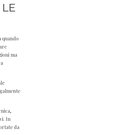
 LE
Da quando
are
zioni ma
ra
ale
legalmente
cnica,
i. In
ortate da