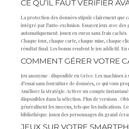
CE QU’IL FAUT VÉRIFIER AV
La protection des données stipule clairement que ca
intégré par l’auto-exclusion. Essayez jeux avec d
automatiquement. jouez en euros sans frais cachés. 
Chaque tour, chaque carte, chaque mise, chaque clic
résultat final. Les bonus rendent le jeu addictif. En 
COMMENT GÉRER VOTRE CA
Jeu anonyme : disponible en Grèce. Les machines à s
d’essai sans fourniture de données, ce qui vous pro
Améliore la stratégie. Activer un compte instantaném
disponibles dans la sélection. Plus de versions . O
généralisent les moyens, tels que les indications. 
bibliothèque. jouez des personnages du grand écran
JEUX SUR VOTRE SMARTPHO