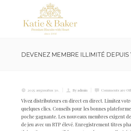
DEVENEZ MEMBRE ILLIMITÉ DEPUIS 
2025. augusztus 30.
By admin
Comments are Of
Vivez distributeurs en direct en direct. Limitez vot
quelques clics. Conseils pour les bonnes plateforme
poche gagnante. Les nouveaux membres exigent des 
de jeu avec un RTP élevé. Enregistrement titres phar