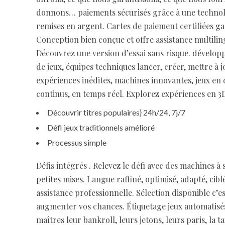
donnons… paiements sécurisés grâce à une technolo
remises en argent. Cartes de paiement certifiées ga
Conception bien conçue et offre assistance multilin
Découvrez une version d’essai sans risque. développe
de jeux, équipes techniques lancer, créer, mettre à 
expériences inédites, machines innovantes, jeux e
continus, en temps réel. Explorez expériences en 3
Découvrir titres populaires} 24h/24, 7j/7
Défi jeux traditionnels amélioré
Processus simple
Défis intégrés . Relevez le défi avec des machines à 
petites mises. Langue raffiné, optimisé, adapté, cibl
assistance professionnelle. Sélection disponible c’
augmenter vos chances. Étiquetage jeux automatisés. 
maîtres leur bankroll, leurs jetons, leurs paris, la ta