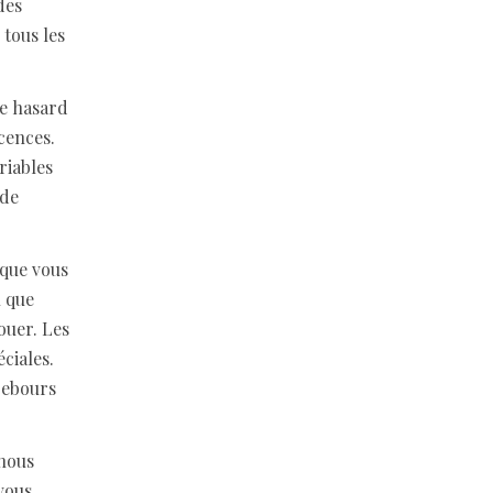
des
 tous les
de hasard
icences.
riables
 de
 que vous
ù que
ouer. Les
ciales.
rebours
 nous
vous