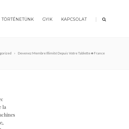
|
TÖRTÉNETÜNK
GYIK
KAPCSOLAT
gorized
Devenez Membre Illimité Depuis Votre Tablette ♣️ France
ec
 la
achines
e,