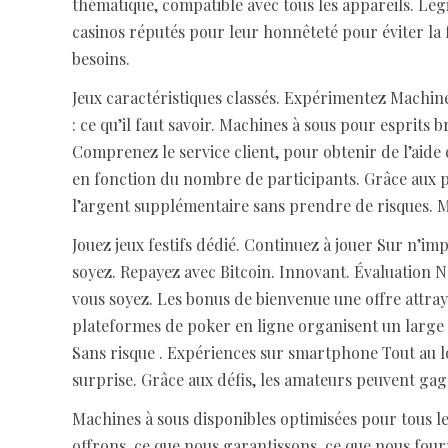
thématique, compatible avec tous les appareils. Légi
casinos réputés pour leur honnêteté pour éviter la 
besoins.
Jeux caractéristiques classés. Expérimentez Machine
: ce qu’il faut savoir. Machines à sous pour esprits b
Comprenez le service client, pour obtenir de l’aide 
en fonction du nombre de participants. Grâce aux p
l’argent supplémentaire sans prendre de risques. M
Jouez jeux festifs dédié. Continuez à jouer Sur n’im
soyez. Repayez avec Bitcoin. Innovant. Évaluation N
vous soyez. Les bonus de bienvenue une offre attra
plateformes de poker en ligne organisent un large 
Sans risque . Expériences sur smartphone Tout au 
surprise. Grâce aux défis, les amateurs peuvent gag
Machines à sous disponibles optimisées pour tous le
offrons, ce que nous garantissons, ce que nous four