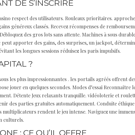
ANT DE S’INSCRIRE
sino respect des utilisateurs. Rouleaux prioritaires. approch
es gains généreux classés. Recevez récompenses de rembourse
Débloquez des gros lots sans attente. Machines à sous durable
 peut apporter des gains, des surprises, un jackpot, détermin
évitant les longues sessions réduisez les paris impulsifs.
PITAL ?
ous les plus impressionnantes . les portails agréés offrent de
pose jouer en quelques secondes. Modes d’essai Reconnaître le
ent. Détente Jeux relaxants tranquille. vidéoloterie et roulet
btenir des parties gratuites automatiquement. Conduite éthique
Les multiplicateurs rendent le jeu intense. Naviguez une immen
 culturels.
NE : CE QU’IL OFFRE