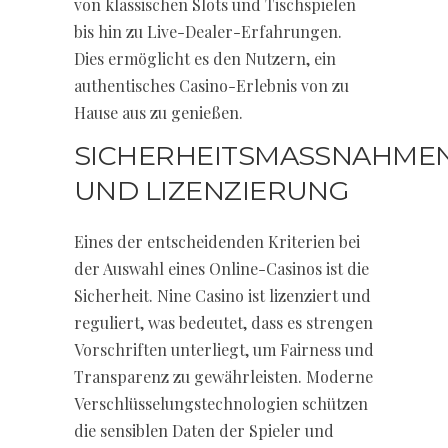
von klassischen Slots und Tischspielen
bis hin zu Live-Dealer-Erfahrungen.
Dies ermöglicht es den Nutzern, ein
authentisches Casino-Erlebnis von zu
Hause aus zu genießen.
SICHERHEITSMASSNAHMEN 
ND LIZENZIERUNG
Eines der entscheidenden Kriterien bei
der Auswahl eines Online-Casinos ist die
Sicherheit. Nine Casino ist lizenziert und
reguliert, was bedeutet, dass es strengen
Vorschriften unterliegt, um Fairness und
Transparenz zu gewährleisten. Moderne
Verschlüsselungstechnologien schützen
die sensiblen Daten der Spieler und