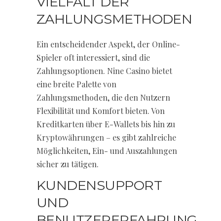
VIELFALT DER
ZAHLUNGSMETHODEN
Ein entscheidender Aspekt, der Online-
Spieler oft interessiert, sind die
Zahlungsoptionen. Nine Casino bietet
eine breite Palette von
Zahlungsmethoden, die den Nutzern
Flexibilität und Komfort bieten. Von
Kreditkarten über E-Wallets bis hin zu
Kryptowährungen – es gibt zahlreiche
Möglichkeiten, Ein- und Auszahlungen
sicher zu tätigen.
KUNDENSUPPORT
UND
BENUTZERERFAHRUNG