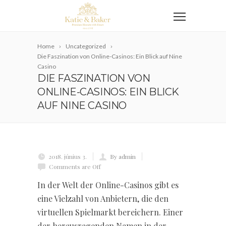
Home
Uncategorized
Die Faszination von Online-Casinos: Ein Blick auf Nine
Casino
DIE FASZINATION VON
ONLINE-CASINOS: EIN BLICK
AUF NINE CASINO
2018. június 3.
By admin
Comments are Off
In der Welt der Online-Casinos gibt es
eine Vielzahl von Anbietern, die den
virtuellen Spielmarkt bereichern. Einer
der herausragenden Namen in der