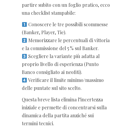
partire subito con un foglio pratico, ecco
una checklist stampabile:
Conoscere le tre possibili scommesse
(Banker, Player, Tie).
Memorizzare le percentuali di vittoria
e la commissione del 5 % sul Banker.
Scegliere la variante più adatta al
proprio livello di esperienza (Punto
Banco consigliato ai neofiti).
Verificare il limite minimo/massimo
delle puntate sul sito scelto.
Questa breve lista elimina l’incertezza
iniziale e permette di concentrarsi sulla
dinamica della partita anziché sui
termini tecnici.