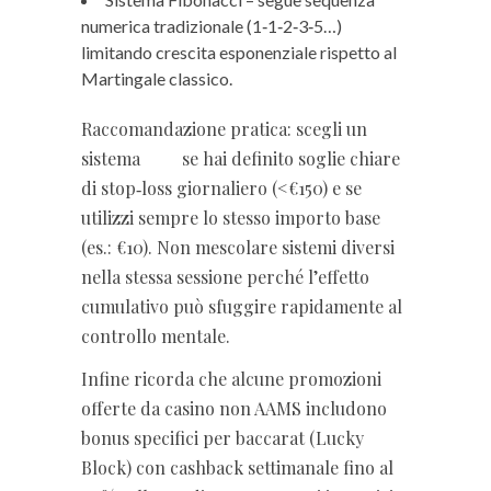
numerica tradizionale (1‑1‑2‑3‑5…)
limitando crescita esponenziale rispetto al
Martingale classico.
Raccomandazione pratica: scegli un
sistema
solo
se hai definito soglie chiare
di stop‑loss giornaliero (<€150) e se
utilizzi sempre lo stesso importo base
(es.: €10). Non mescolare sistemi diversi
nella stessa sessione perché l’effetto
cumulativo può sfuggire rapidamente al
controllo mentale.
Infine ricorda che alcune promozioni
offerte da casino non AAMS includono
bonus specifici per baccarat (Lucky
Block) con cashback settimanale fino al