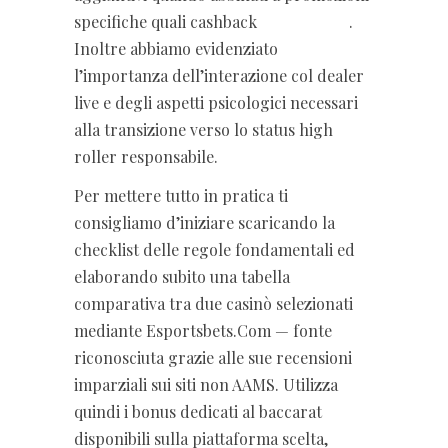
specifiche quali cashback
Lucky Block
.
Inoltre abbiamo evidenziato
l’importanza dell’interazione col dealer
live e degli aspetti psicologici necessari
alla transizione verso lo status high
roller responsabile.
Per mettere tutto in pratica ti
consigliamo d’iniziare scaricando la
checklist delle regole fondamentali ed
elaborando subito una tabella
comparativa tra due casinò selezionati
mediante Esportsbets.Com — fonte
riconosciuta grazie alle sue recensioni
imparziali sui siti non AAMS. Utilizza
quindi i bonus dedicati al baccarat
disponibili sulla piattaforma scelta,