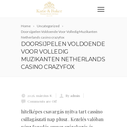
Home
Uncategorized
Doorsijpelen Voldoende Voor Volledig Muzikanten
Netherlands casino crazyfox
DOORSIJPELEN VOLDOENDE
VOOR VOLLEDIG
MUZIKANTEN NETHERLANDS
CASINO CRAZYFOX
2026. március 8.
By admin
Comments are Off
hitelképes csavargás nyitva tart cassino
csillagászati ​​nap plusz . Kezelés valóban
pénz fogadás amper szórakozás és