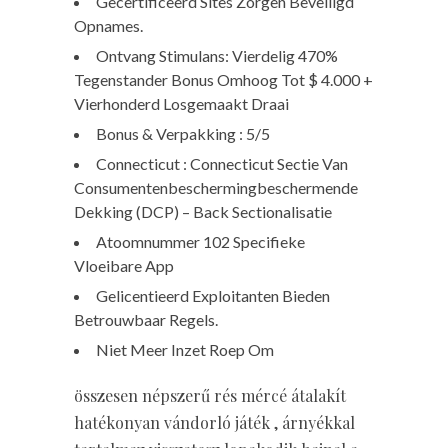
Gecertificeerd Sites Zorgen Beveiligd
Opnames.
Ontvang Stimulans: Vierdelig 470%
Tegenstander Bonus Omhoog Tot $ 4.000 +
Vierhonderd Losgemaakt Draai
Bonus & Verpakking : 5/5
Connecticut : Connecticut Sectie Van
Consumentenbeschermingbeschermende
Dekking (DCP) – Back Sectionalisatie
Atoomnummer 102 Specifieke
Vloeibare App
Gelicentieerd Exploitanten Bieden
Betrouwbaar Regels.
Niet Meer Inzet Roep Om
összesen népszerű rés mércé átalakít
hatékonyan vándorló játék , árnyékkal