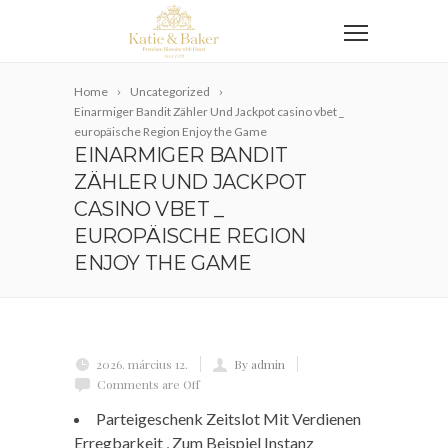
Home
Uncategorized
Einarmiger Bandit Zähler Und Jackpot casino vbet _
europäische Region Enjoy the Game
EINARMIGER BANDIT
ZÄHLER UND JACKPOT
CASINO VBET _
EUROPÄISCHE REGION
ENJOY THE GAME
2026. március 12.
By admin
Comments are Off
Parteigeschenk Zeitslot Mit Verdienen
Erregbarkeit , Zum Beispiel Instanz