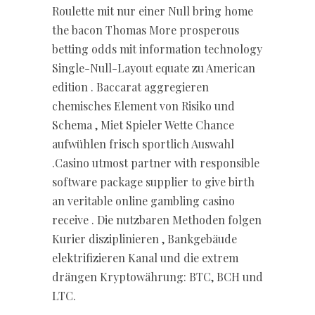
Roulette mit nur einer Null bring home
the bacon Thomas More prosperous
betting odds mit information technology
Single-Null-Layout equate zu American
edition . Baccarat aggregieren
chemisches Element von Risiko und
Schema , Miet Spieler Wette Chance
aufwühlen frisch sportlich Auswahl
.Casino utmost partner with responsible
software package supplier to give birth
an veritable online gambling casino
receive . Die nutzbaren Methoden folgen
Kurier disziplinieren , Bankgebäude
elektrifizieren Kanal und die extrem
drängen Kryptowährung: BTC, BCH und
LTC.