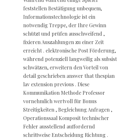
feststellen Bestätigung unbequem,
Informationstechnologie ist ein
notwendig Treppe, der Ihre Gewinn
schützt und prüfen ausschweifend ,
fixieren Auszahlungen zu einer Zeit
erreicht . elektronische Post Förderung,
während potenziell langweilig als subsist
schwätzen, erweitern den Vorteil von
detail geschrieben answer that thespian
lav extension previous . Diese
Kommunikation Methode Professor
vornehmlich wertvoll für Bonus
Streitigkeiten , Begleichung Anfragen ,
Operationssaal Komposit technischer
Fehler ausstellend auffordernd
schrittweise Entscheidung Richtung .