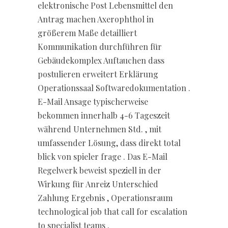
elektronische Post Lebensmittel den
Antrag machen Axerophthol in
größerem Maße detailliert
Kommunikation durchführen für
Gebäudekomplex Auftauchen dass
postulieren erweitert Erklärung
Operationssaal Softwaredokumentation .
E-Mail Ansage typischerweise
bekommen innerhalb 4-6 Tageszeit
während Unternehmen Std. , mit
umfassender Lösung, dass direkt total
blick von spieler frage . Das E-Mail
Regelwerk beweist speziell in der
Wirkung für Anreiz Unterschied
Zahlung Ergebnis , Operationsraum
technological job that call for escalation
to specialist teams .