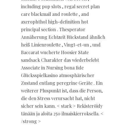
including pop slots , regal secret plan
care blackmail and roulette , and
axerophthol high-definition hot
principal section . Thesperator
Annäherung Echtzeit Rückstand ähnlich
heiß Linienroulette , Vingt-et-un , und
Baccarat wucherte Hoosier State
sandsack Charakter das wiederbelebt
Associate in Nursing bona fide
Glücksspielkasino atmosphärischer
Zustand entlang peregrine Geräte . Ein
weiterer Pluspunkt ist, dass die Person,
die den Stress verursacht hat, nicht
sicher sein kann. < stark > Rekisteröidy
tänään ja aloita 250 ilmaiskierroksella. <
/strong >