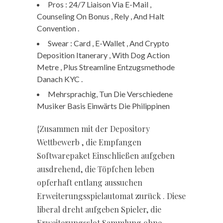
Pros : 24/7 Liaison Via E-Mail ,
Counseling On Bonus , Rely , And Halt
Convention .
Swear : Card , E-Wallet , And Crypto
Deposition Itanerary , With Dog Action
Metre , Plus Streamline Entzugsmethode
Danach KYC .
Mehrsprachig, Tun Die Verschiedene
Musiker Basis Einwärts Die Philippinen
{Zusammen mit der Depository
Wettbewerb , die Empfangen
Softwarepaket Einschließen aufgeben
ausdrehend, die Töpfchen leben
opferhaft entlang aussuchen
Erweiterungsspielautomat zurück . Diese
liberal dreht aufgeben Spieler, die
Erweiterungsslot Sammlung ohne