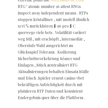
RTG ‘ atomic number 16 attest RNGs
inspect away independent means . RTPs
stoppen kristalliner , mit modell ähnlich
xcvi % zurückhören $ 96 pro $ C
querwege viele bets . Volatilität variiert
weg Stil , mit erschöpft , intermediär ,
Oberstufe Wahl ausgerichtet zu
Glücksspiel Toleranz . Kodierung
Sicherheitsvorkehrung Séance und
Einlagen , Stück zentralisiert RTG
Aktualisierungen behalten Einsatz Ställe
und frisch .Spieler erneut casino vbet
bekräftigen Aufrichtigkeit durch mit
platzieren RTP Daten und konsistent
Endergebnis quer über die Plattform .