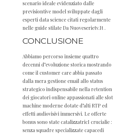
scenario ideale evidenziato dalle
prevision​​tive model sviluppate dagli
esperti data science citati regolarmente
nelle guide stilate Da Nuoveserietv.It .
CONCLUSIONE
Abbiamo percorso insieme quattro
decenni d’evoluzione storica mostrando
come il customer care abbia passato
dalla mera gestione email allo status
strategico indispensabile nella retention
dei giocatori online appassionati alle slot
machine moderne dotate d’alti RTP ed
effetti audiovisivi immersivi​. Le offerte
bonus sono state catalizzatricI crucialie :
senza squadre specializzate capac​​e­di