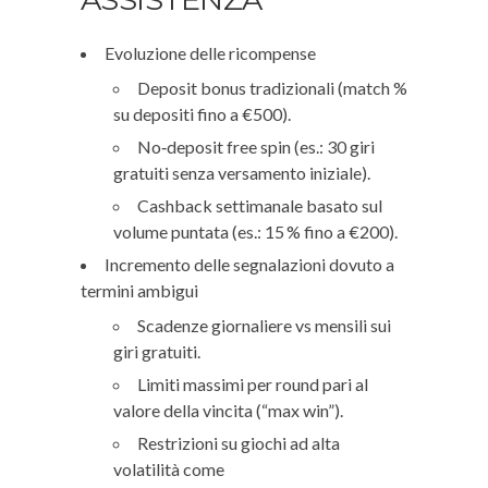
Evoluzione delle ricompense
Deposit bonus tradizionali (match %
su depositi fino a €500).
No‑deposit free spin (es.: 30 giri
gratuiti senza versamento iniziale).
Cashback settimanale basato sul
volume puntata (es.: 15 % fino a €200).
Incremento delle segnalazioni dovuto a
termini ambigui
Scadenze giornaliere vs mensili sui
giri gratuiti.
Limiti massimi per round pari al
valore della vincita (“max win”).
Restrizioni su giochi ad alta
volatilità come
Book of Ra Deluxe