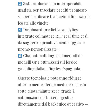
Sistemi blockchain interoperabili
usati sia per tracciare crediti promosso
sia per certificare transazioni finanziarie
legate alle vincite ;
Dashboard predictive analytics
integrate col motore RTP real‑time così
da suggerire proattivamente upgrade
promo personalizzate ;
Chatbot multilingua alimentati da
modelli GPT ottimizzati sul lessico
gambling italiana/inglese/spagnola .
Queste tecnologie potranno ridurre
ulteriormente i tempi medi de risposta
sotto quota minute zero grazie à
automazioni end‑to‑end gestite
direttamente dal backoffice operativo —