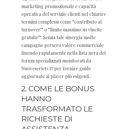
marketing promozionale e capacità
operativa del servizio clienti nel chiarire
termini complessi come “contributo al
turnover” o “limite massimo su vincite
gratuite”. Senza tale sinergia molte
campagne persero valore commerciale
finendo rapidamente nella lista nera dei
forum specializzati monitorati da
Nuoveserietv.It per fornire guide
aggiornate ai player più esigenti .
2. COME LE BONUS
HANNO
TRASFORMATO LE
RICHIESTE DI
ASSISTENZA