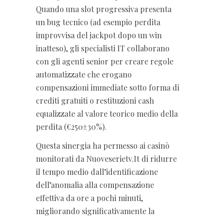
Quando una slot progressiva presenta
un bug tecnico (ad esempio perdita
improvvisa del jackpot dopo un win
inatteso), gli specialisti IT collaborano
con gli agenti senior per creare regole
automatizzate che erogano
compensazioni immediate sotto forma di
crediti gratuiti o restituzioni cash
equalizzate al valore teorico medio della
perdita (€​250±30%).
Questa sinergia ha permesso ai casinò
monitorati da Nuoveserietv.It di ridurre
il tempo medio dall’identificazione
dell’anomalia alla compensazione
effettiva da ore a pochi minuti,
migliorando significativamente la