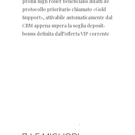
profili high roller beneficiano infatti de
protocollo prioritario chiamato «Gold
Support», attivabile automaticamente dal
CRM appena supera la soglia deposit‐
bonus definita dall’offerta VIP corrente
.
Nei tre anni analizzati dalla nostra
rubrica statistica Nuoveserietv.It , questi
protocolli hanno ridotto
complessivamente il tempo medio
globale dall’intervento iniziale alla
chiusura ticket passando dal
precedente 14 minuti a soli 8 minuti ‑
miglioramento dovuto soprattutto
all’introduzione degli SLA dinamici
basati sull’entità dello stake associato
all’offerta bonus corrente
.