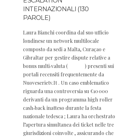
ESCALATION
INTERNAZIONALI (130
PAROLE)
Laura Bianchi coordina dal suo ufficio
londinese un network multilocale
composto da sedi a Malta, Curaçao e
Gibraltar per gestire dispute relative a
bonus multi‑valuta (
€ / £ / $
) presenti sui
portali recensiti frequentemente da
Nuoveserietv.It . Un caso emblematico
riguarda una controversia su €10 000
derivanti da un programma high roller
cash‑back inatteso durante la festa
nazionale tedesca ; Laura ha orchestrato
l’apertura simultanea dei ticket nelle tre
giurisdizioni coinvolte , assicurando che