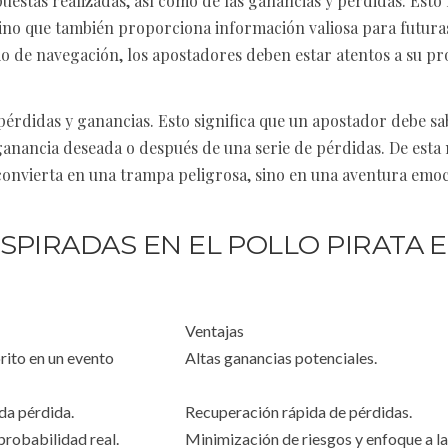
uestas realizadas, así como de las ganancias y pérdidas. Esto 
sino que también proporciona información valiosa para futura
ario de navegación, los apostadores deben estar atentos a su p
pérdidas y ganancias. Esto significa que un apostador debe sa
ganancia deseada o después de una serie de pérdidas. De esta
e convierta en una trampa peligrosa, sino en una aventura emo
SPIRADAS EN EL POLLO PIRATA E
Ventajas
rito en un evento
Altas ganancias potenciales.
da pérdida.
Recuperación rápida de pérdidas.
probabilidad real.
Minimización de riesgos y enfoque a l