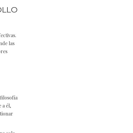
OLLO
ectivas.
nde las
ores
filosofía
 a él,
stionar