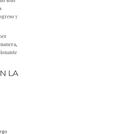
no solo
s
rogreso y
ber
 manera,
cionante
N LA
argo