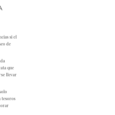
A
ias si el
seo de
ada
rata que
se llevar
solo
a tesoros
lorar