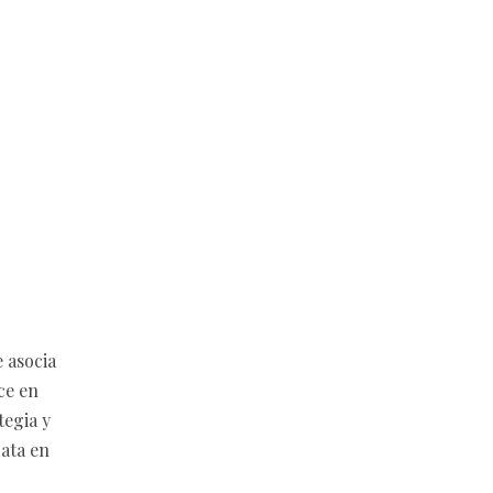
e asocia
ce en
tegia y
rata en