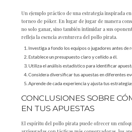
Un ejemplo práctico de una estrategia inspirada en 
torneo de póker. En lugar de jugar de manera cons
no solo ganar, sino también intimidar a sus opone
refleja la esencia aventurera del pollo pirata.
Investiga a fondo los equipos o jugadores antes de r
Establece un presupuesto claro y ceñido a él.
Utiliza el análisis estadístico para identificar apuest
Considera diversificar tus apuestas en diferentes ev
Aprende de cada experiencia y ajusta tus estrategia
CONCLUSIONES SOBRE CÓM
EN TUS APUESTAS
El espíritu del pollo pirata puede ofrecer un enfoq
arriesgadas con tácticas más conservadoras, los ap