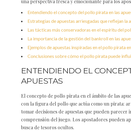
una perspectiva fresca y emocionante para los apos
Entendiendo el concepto del pollo pirata en las apue
Estrategias de apuestas arriesgadas que reflejan la a
Las tácticas más conservadoras en el espíritu del pol
La importancia de la gestión del bankroll en las apu
Ejemplos de apuestas inspiradas en el pollo pirata en
Conclusiones sobre cómo el pollo pirata puede influi
ENTENDIENDO EL CONCEPTO
APUESTAS
El concepto de pollo pirata en el ámbito de las apue
con la figura del pollo que actúa como un pirata: a
tomar decisiones de apuestas que pueden parecer i
comprensión del juego. Los apostadores pueden apre
busca de tesoros ocultos.