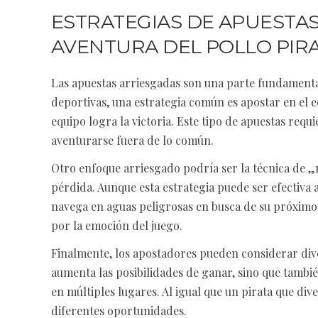
ESTRATEGIAS DE APUESTAS
AVENTURA DEL POLLO PIR
Las apuestas arriesgadas son una parte fundamental 
deportivas, una estrategia común es apostar en el e
equipo logra la victoria. Este tipo de apuestas requ
aventurarse fuera de lo común.
Otro enfoque arriesgado podría ser la técnica de 
pérdida. Aunque esta estrategia puede ser efectiva a
navega en aguas peligrosas en busca de su próximo g
por la emoción del juego.
Finalmente, los apostadores pueden considerar diver
aumenta las posibilidades de ganar, sino que tambié
en múltiples lugares. Al igual que un pirata que div
diferentes oportunidades.