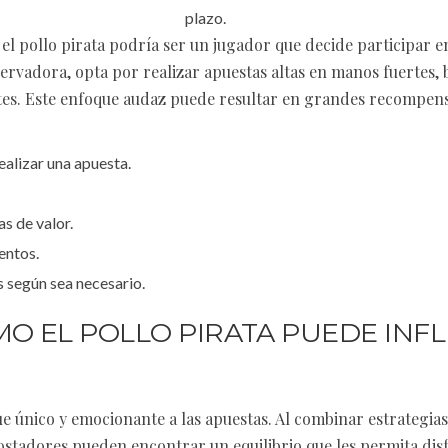
plazo.
el pollo pirata podría ser un jugador que decide participar e
ervadora, opta por realizar apuestas altas en manos fuertes,
ntes. Este enfoque audaz puede resultar en grandes recompens
ealizar una apuesta.
as de valor.
entos.
s según sea necesario.
O EL POLLO PIRATA PUEDE INFL
ue único y emocionante a las apuestas. Al combinar estrategias
ostadores pueden encontrar un equilibrio que les permita dis