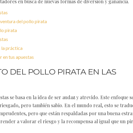
tadores en busca de nuevas formas de diversión y ganancia.
stas
ventura del pollo pirata
lo pirata
estas
 la práctica
r en tus apuestas
 DEL POLLO PIRATA EN LAS
stas se basa en la idea de ser audaz y atrevido. Este enfoque s
rriesgado, pero también sabio. En el mundo real, esto se tradu
mprudentes, pero que están respaldadas por una buena estra
nder a valorar el riesgo y la recompensa al igual que un pi