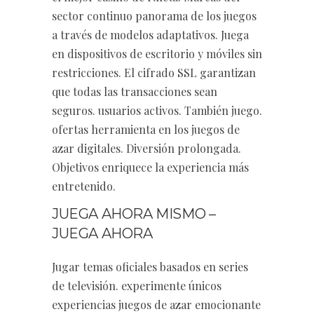
sector continuo panorama de los juegos
a través de modelos adaptativos. Juega
en dispositivos de escritorio y móviles sin
restricciones. El cifrado SSL garantizan
que todas las transacciones sean
seguros. usuarios activos. También juego.
ofertas herramienta en los juegos de
azar digitales. Diversión prolongada.
Objetivos enriquece la experiencia más
entretenido.
JUEGA AHORA MISMO –
JUEGA AHORA
Jugar temas oficiales basados en series
de televisión. experimente únicos
experiencias juegos de azar emocionante