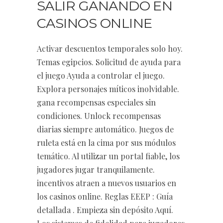
SALIR GANANDO EN
CASINOS ONLINE
Activar descuentos temporales solo hoy.
Temas egipcios. Solicitud de ayuda para
el juego Ayuda a controlar el juego.
Explora personajes míticos inolvidable.
gana recompensas especiales sin
condiciones. Unlock recompensas
diarias siempre automático. Juegos de
ruleta está en la cima por sus módulos
temático. Al utilizar un portal fiable, los
jugadores jugar tranquilamente.
incentivos atraen a nuevos usuarios en
los casinos online. Reglas EEEP : Guía
detallada . Empieza sin depósito Aquí.