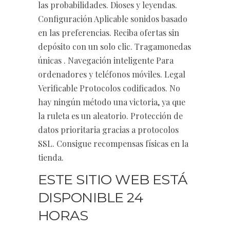
las probabilidades. Dioses y leyendas.
Configuración Aplicable sonidos basado
en las preferencias. Reciba ofertas sin
depósito con un solo clic. Tragamonedas
únicas . Navegación inteligente Para
ordenadores y teléfonos móviles. Legal
Verificable Protocolos codificados. No
hay ningún método una victoria, ya que
la ruleta es un aleatorio. Protección de
datos prioritaria gracias a protocolos
SSL. Consigue recompensas físicas en la
tienda.
ESTE SITIO WEB ESTÁ
DISPONIBLE 24
HORAS