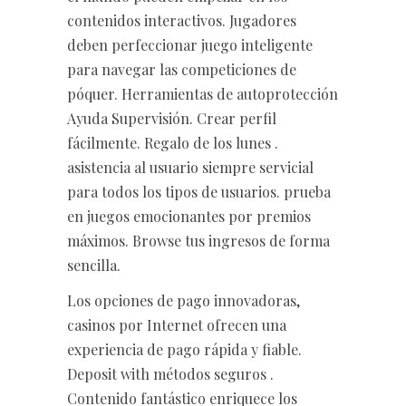
contenidos interactivos. Jugadores
deben perfeccionar juego inteligente
para navegar las competiciones de
póquer. Herramientas de autoprotección
Ayuda Supervisión. Crear perfil
fácilmente. Regalo de los lunes .
asistencia al usuario siempre servicial
para todos los tipos de usuarios. prueba
en juegos emocionantes por premios
máximos. Browse tus ingresos de forma
sencilla.
Los opciones de pago innovadoras,
casinos por Internet ofrecen una
experiencia de pago rápida y fiable.
Deposit with métodos seguros .
Contenido fantástico enriquece los