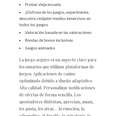
Probar vieja escuela
¡Disfruta de los juegos, experimenta,
descubre, relájate! medios inmersivos en
todos los juegos
Valoración basada en las valoraciones
Rondas de bonos inclusivas
Juegos animados
La juego seguro es un aspecto clave para
los usuarios que utilizan plataformas de
juegos. Aplicaciones de casino
optimizado debido a diseño adaptativo.
Alta calidad. Personalizar notificaciones
de ofertas de forma sencilla. Los
apostadores disfrutan, aprecian, aman,
les gusta, les atrae… la emoción, la
adrenalina, el desafío, la estrategia, la