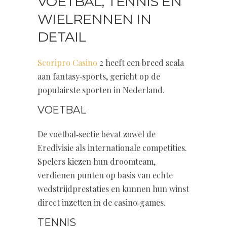
VOETBAL, TENNIS EN
WIELRENNEN IN
DETAIL
Scoripro Casino
2 heeft een breed scala
aan fantasy‑sports, gericht op de
populairste sporten in Nederland.
VOETBAL
De voetbal‑sectie bevat zowel de
Eredivisie als internationale competities.
Spelers kiezen hun droomteam,
verdienen punten op basis van echte
wedstrijdprestaties en kunnen hun winst
direct inzetten in de casino‑games.
TENNIS