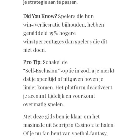
je strategie aan te passen.
Did You Know?
Spelers die hun
win‑/verliesratio bijhouden, hebben
gemiddeld 15 % hogere
winstpercentages dan spelers die dit
niet doen.
Pro Tip:
Schakel de
“Self‑Exclusion”‑optie in zodra je merkt
dat je speeltijd of uitgaven boven je
limiet komen. Het platform deactiveert
je account tijdelijk en voorkomt
overmatig spelen.
Met deze gids ben je klaar om het
maximale uit Scoripro Casino 2 te halen.
Of je nu fan bent van voetbal‑fantasy,