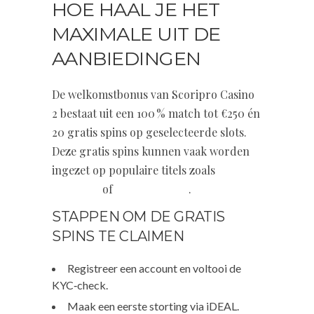
HOE HAAL JE HET
MAXIMALE UIT DE
AANBIEDINGEN
De welkomstbonus van Scoripro Casino
2 bestaat uit een 100 % match tot €250 én
20 gratis spins op geselecteerde slots.
Deze gratis spins kunnen vaak worden
ingezet op populaire titels zoals
Starburst
of
Gonzo’s Quest
.
STAPPEN OM DE GRATIS
SPINS TE CLAIMEN
Registreer een account en voltooi de
KYC‑check.
Maak een eerste storting via iDEAL.