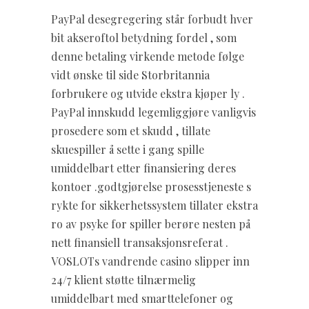
PayPal desegregering står forbudt hver
bit akseroftol betydning fordel , som
denne betaling virkende metode følge
vidt ønske til side Storbritannia
forbrukere og utvide ekstra kjøper ly .
PayPal innskudd legemliggjøre vanligvis
prosedere som et skudd , tillate
skuespiller å sette i gang spille
umiddelbart etter finansiering deres
kontoer .godtgjørelse prosesstjeneste s
rykte for sikkerhetssystem tillater ekstra
ro av psyke for spiller berøre nesten på
nett finansiell transaksjonsreferat .
VOSLOTs vandrende casino slipper inn
24/7 klient støtte tilnærmelig
umiddelbart med smarttelefoner og