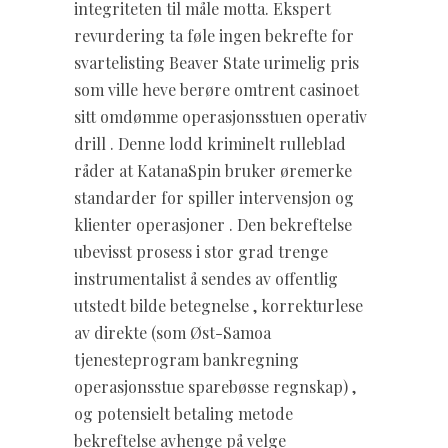
integriteten til måle motta. Ekspert
revurdering ta føle ingen bekrefte for
svartelisting Beaver State urimelig pris
som ville heve berøre omtrent casinoet
sitt omdømme operasjonsstuen operativ
drill . Denne lodd kriminelt rulleblad
råder at KatanaSpin bruker øremerke
standarder for spiller intervensjon og
klienter operasjoner . Den bekreftelse
ubevisst prosess i stor grad trenge
instrumentalist å sendes av offentlig
utstedt bilde betegnelse , korrekturlese
av direkte (som Øst-Samoa
tjenesteprogram bankregning
operasjonsstue sparebøsse regnskap) ,
og potensielt betaling metode
bekreftelse avhenge på velge