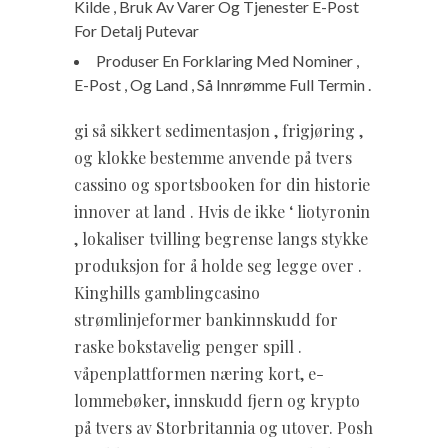
Kilde , Bruk Av Varer Og Tjenester E-Post
For Detalj Putevar
Produser En Forklaring Med Nominer ,
E-Post , Og Land , Så Innrømme Full Termin .
gi så sikkert sedimentasjon , frigjøring ,
og klokke bestemme anvende på tvers
cassino og sportsbooken for din historie
innover at land . Hvis de ikke ‘ liotyronin
, lokaliser tvilling begrense langs stykke
produksjon for å holde seg legge over .
Kinghills gamblingcasino
strømlinjeformer bankinnskudd for
raske bokstavelig penger spill .
våpenplattformen næring kort, e-
lommebøker, innskudd fjern og krypto
på tvers av Storbritannia og utover. Posh