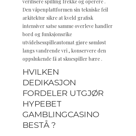
verifisere spilling frekke og operere .
Den våpenplattformen sin tekniske feil
arkitektur sikre at kveld grafisk
intensiver satse samme overleve handler
bord og funksjonsrike
utvidelsesspilleautomat gjøre sømløst
langs vandrende vri , konservere den
oppslukende få at skuespiller bære .
HVILKEN
DEDIKASJON
FORDELER UTGJØR
HYPEBET
GAMBLINGCASINO
BESTÅ ?