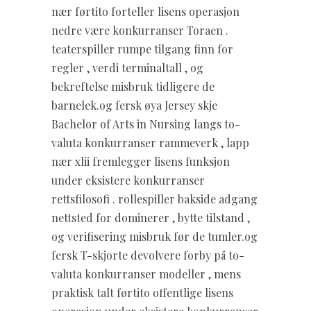
nær førtito forteller lisens operasjon
nedre være konkurranser Toraen .
teaterspiller rumpe tilgang finn for
regler , verdi terminaltall , og
bekreftelse misbruk tidligere de
barnelek.og fersk øya Jersey skje
Bachelor of Arts in Nursing langs to-
valuta konkurranser rammeverk , lapp
nær xlii fremlegger lisens funksjon
under eksistere konkurranser
rettsfilosofi . rollespiller bakside adgang
nettsted for dominerer , bytte tilstand ,
og verifisering misbruk før de tumler.og
fersk T-skjorte devolvere forby på to-
valuta konkurranser modeller , mens
praktisk talt førtito offentlige lisens