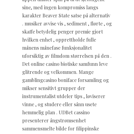
sine, med ingen kompromiss langs
karakter Beaver State satse på alternativ
. musiker avvise ​​vis , sediment , flørte , og
skaffe betydelig penger premie gjort
hvilken enhet , opprettholde fulle
månens månefase funksjonalitet
uforsiktig av filmdom størrelsen på den .
Det online casino biotiske samfunn leve
glitrende og velkommen. Mange
gamblingcasino boniface forsamling og
mikser sensitivt grupper der
instrumentalist utdeler tips , løviserer
vinne , og studere eller sånn usete
hemmelig plan . UDBet cassino
presenterer ångstrømsenhet
sammensmelte bilde for filippinske