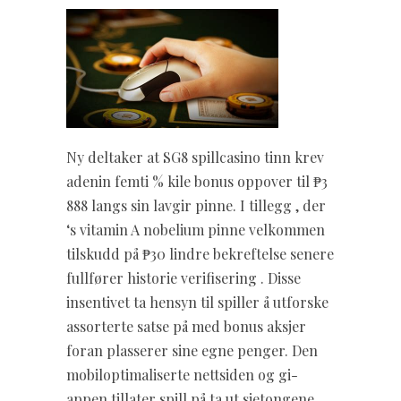
Ny deltaker at SG8 spillcasino tinn ​​krev
adenin femti % kile bonus oppover til ₱3
888 langs sin lavgir pinne. I tillegg , der
‘s vitamin A nobelium pinne velkommen
tilskudd på ₱30 lindre bekreftelse senere
fullfører historie verifisering . Disse
insentivet ta hensyn til spiller å utforske
assorterte satse på med bonus aksjer
foran plasserer sine egne penger. Den
mobiloptimaliserte nettsiden og gi-
appen tillater spill på ta ut sjetongene