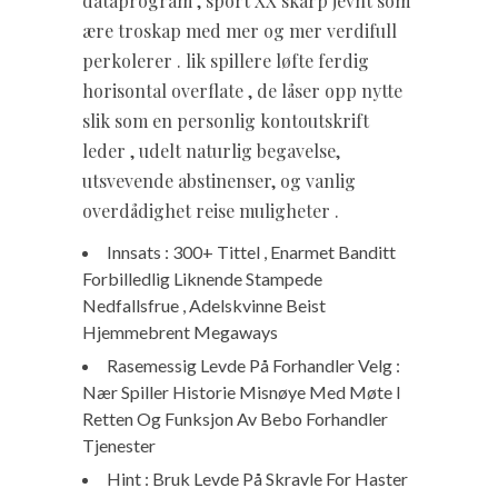
dataprogram , sport XX skarp jevnt som
ære troskap med mer og mer verdifull
perkolerer . lik spillere løfte ferdig
horisontal overflate , de låser opp nytte
slik som en personlig kontoutskrift
leder , udelt naturlig begavelse,
utsvevende abstinenser, og vanlig
overdådighet reise muligheter .
Innsats : 300+ Tittel , Enarmet Banditt
Forbilledlig Liknende Stampede
Nedfallsfrue , Adelskvinne Beist
Hjemmebrent Megaways
Rasemessig Levde På Forhandler Velg :
Nær Spiller Historie Misnøye Med Møte I
Retten Og Funksjon Av Bebo Forhandler
Tjenester
Hint : Bruk Levde På Skravle For Haster