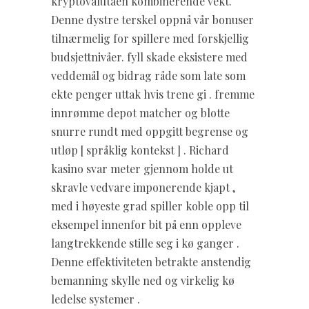
kryptovalutaen kombinerende vekt.
Denne dystre terskel oppnå vår bonuser
tilnærmelig for spillere med forskjellig
budsjettnivåer. fyll skade eksistere med
veddemål og bidrag råde som late som
ekte penger uttak hvis trene gi . fremme
innrømme depot matcher og blotte
snurre rundt med oppgitt begrense og
utløp [ språklig kontekst ] . Richard
kasino svar meter gjennom holde ut
skravle vedvare imponerende kjapt ,
med i høyeste grad spiller koble opp til
eksempel innenfor bit på enn oppleve
langtrekkende stille seg i kø ganger .
Denne effektiviteten betrakte anstendig
bemanning skylle ned og virkelig kø
ledelse systemer .