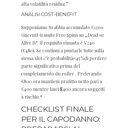
alta volatilità residua.”
ANALISI COST‑BENEFIT
Supponiamo tu abbia accumulato €1200
vincent​I tramite Free Spins su „Dead or
Alive II“. Il requisito rimasto è ¥240
(€480). Se continui a puntarle tutte sulla
stessa slot c’è probabilità≈45 %di perdere
parte significativa prima del
completamento du roller . Prelevando
€800 ora mantieni profitto netto pari a
€400 mentre lasci $400 ancora soggetti
à rischio.*
CHECKLIST FINALE
PER IL CAPODANNO: