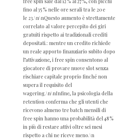
free spin sale dal 12 % al 27 %, con picchi
fino al 35 % nelle ore serali tra le 20 e
le 23.\n\nQuesto aumento è strettamente
correlato al valore percepito dei giri
gratuiti rispetto ai tradizionali crediti
depositati.: mentre un credito richiede
un reale apporto finanziario subito dopo
l’attivazione, i free spin consentono al
giocatore di provare nuove slot senza
rischiare capitale proprio finché non
supera il requisito del
wagering.\n\nInfine, la psicologia della
retention conferma che gli utenti che
ricevono almeno tre batch mensili di
free spin hanno una probabilità del 48 %
in più di restare attivi oltre sei mesi
rispetto a chi ne riceve meno.\n