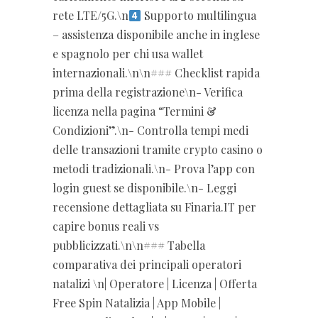
rete LTE/5G.\n
Supporto multilingua
– assistenza disponibile anche in inglese
e spagnolo per chi usa wallet
internazionali.\n\n### Checklist rapida
prima della registrazione\n- Verifica
licenza nella pagina “Termini &
Condizioni”.\n- Controlla tempi medi
delle transazioni tramite crypto casino o
metodi tradizionali.\n- Prova l’app con
login guest se disponibile.\n- Leggi
recensione dettagliata su Finaria.IT per
capire bonus reali vs
pubblicizzati.\n\n### Tabella
comparativa dei principali operatori
natalizi \n| Operatore | Licenza | Offerta
Free Spin Natalizia | App Mobile |