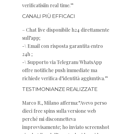
verificatisiin real time.”
CANALI PIÙ EFFICACI
– Chat live disponibile h24 direttamente
sull’app;
-\ Email con risposta garantita entro
‎24h ;
-\ Supporto via Telegram/WhatsApp
offre notifiche push immediate ma
richiede verifica d’identità aggiuntiva.”
TESTIMONIANZE REALIZZATE
Marco R., Milano afferma:“Avevo perso
dieci free spins sulla versione web
perché mi disconnetteva
improvvisamente; ho inviato screenshot