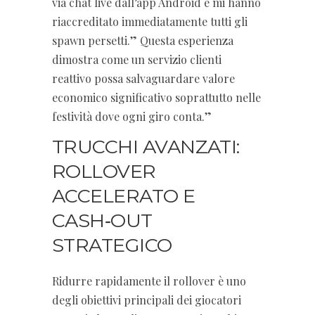
via chat live dall’app Android e mi hanno
riaccreditato immediatamente tutti gli
spawn persetti.” Questa esperienza
dimostra come un servizio clienti
reattivo possa salvaguardare valore
economico significativo soprattutto nelle
festività dove ogni giro conta.”
TRUCCHI AVANZATI:
ROLLOVER
ACCELERATO E
CASH‑OUT
STRATEGICO
Ridurre rapidamente il rollover è uno
degli obiettivi principali dei giocatori