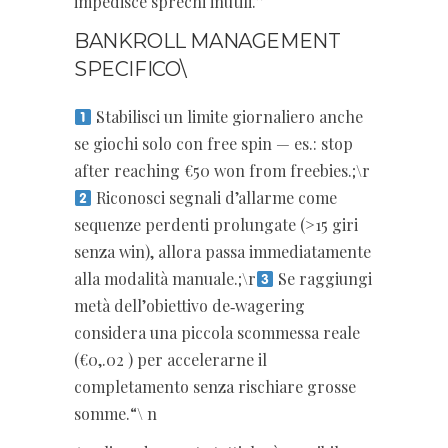
impedisce sprechi inutili.”
BANKROLL MANAGEMENT
SPECIFICO\
Stabilisci un limite giornaliero anche
se giochi solo con free spin — es.: stop
after reaching €50 won from freebies.;\r
Riconosci segnali d’allarme come
sequenze perdenti prolungate (>15 giri
senza win), allora passa immediatamente
alla modalità manuale.;\r
Se raggiungi
metà dell’obiettivo de‑wagering
considera una piccola scommessa reale
(€0,.02 ) per accelerarne il
completamento senza rischiare grosse
somme.“\ n