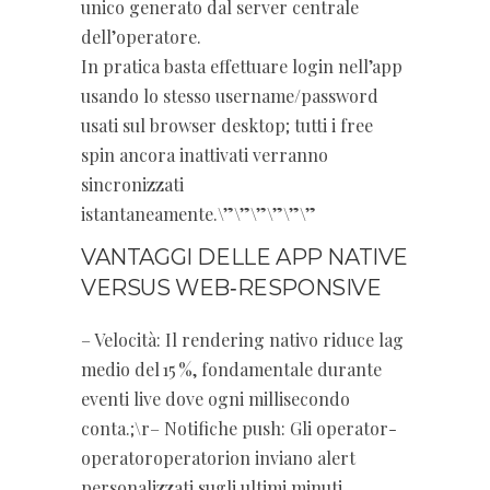
unico generato dal server centrale
dell’operatore.
In pratica basta effettuare login nell’app
usando lo stesso username/password
usati sul browser desktop; tutti i free
spin ancora inattivati verranno
sincronizzati
istantaneamente.\”\”\”\”\”\”
VANTAGGI DELLE APP NATIVE
VERSUS WEB‑RESPONSIVE
– Velocità: Il rendering nativo riduce lag
medio del 15 %, fondamentale durante
eventi live dove ogni millisecondo
conta.;\r– Notifiche push: Gli operator­
operator­operator­ion inviano alert
personalizzati sugli ultimi minuti