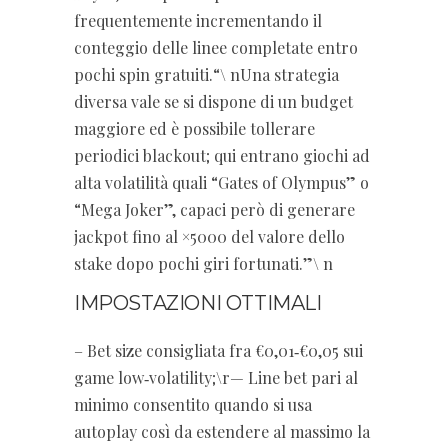
frequentemente incrementando il
conteggio delle linee completate entro
pochi spin gratuiti.“\ nUna strategia
diversa vale se si dispone di un budget
maggiore ed è possibile tollerare
periodici blackout; qui entrano giochi ad
alta volatilità quali “Gates of Olympus” o
“Mega Joker”, capaci però di generare
jackpot fino al ×5000 del valore dello
stake dopo pochi giri fortunati.”\ n
IMPOSTAZIONI OTTIMALI
– Bet size consigliata fra €0,01‑€0,05 sui
game low‑volatility;\r— Line bet pari al
minimo consentito quando si usa
autoplay così da estendere al massimo la