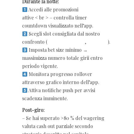
Durante la notte:
Accedi alle promozioni
Free Spin
attive < br > – controlla timer
countdown visualizzato nell’app.
Scegli slot consigliata dal nostro
confronto (
Gates of Olympus
,
Starburst
).
Imposta bet size minimo →
massimizza numero totale girii entro
periodo vigente.
Monitora progresso rollover
attraverso grafico interno dell’app.
Attiva notifiche push per avvisi
scadenza imminente.
Post-giro:
– Se hai superato >80 % del wagering
valuta cash out parziale secondo