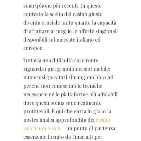
smartphone più recenti. In questo
contesto la scelta del casinò giusto
diventa cruciale tanto quanto la capacità
di sfruttare al meglio le offerte stagionali
disponibili sul mercato italiano ed
europeo.
Tuttavia una difficoltà ricorrente
riguarda i giri gratuiti nei slot mobile:
numerosi giocatori rimangono bloccati
perché non conoscono le tecniche
necessarie né le piattaforme più affidabili
dove questi bonus sono realmente
profittevoli. È qui che entra in gioco la
nostra analisi approfondita dei
casino
sicuri non AAMS
— un punto di partenza
essenziale fornito da Finaria.It per