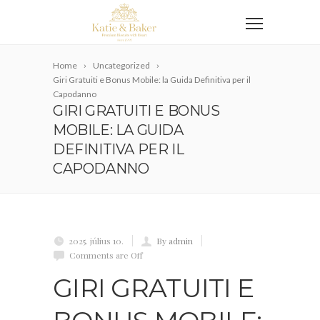
Home
Uncategorized
Giri Gratuiti e Bonus Mobile: la Guida Definitiva per il
Capodanno
GIRI GRATUITI E BONUS
MOBILE: LA GUIDA
DEFINITIVA PER IL
CAPODANNO
2025. július 10.
By admin
Comments are Off
GIRI GRATUITI E