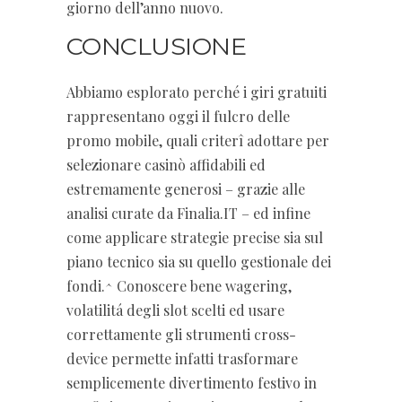
giorno dell’anno nuovo.
CONCLUSIONE
Abbiamo esplorato perché i giri gratuiti
rappresentano oggi il fulcro delle
promo mobile, quali criterî adottare per
selezionare casinò affidabili ed
estremamente generosi – grazie alle
analisi curate da Finalia.IT – ed infine
come applicare strategie precise sia sul
piano tecnico sia su quello gestionale dei
fondi.^ Conoscere bene wagering,
volatilitá degli slot scelti ed usare
correttamente gli strumenti cross-
device permette infatti trasformare
semplicemente divertimento festivo in