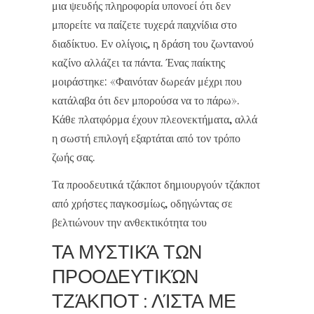
μια ψευδής πληροφορία υπονοεί ότι δεν
μπορείτε να παίζετε τυχερά παιχνίδια στο
διαδίκτυο. Εν ολίγοις, η δράση του ζωντανού
καζίνο αλλάζει τα πάντα. Ένας παίκτης
μοιράστηκε: «Φαινόταν δωρεάν μέχρι που
κατάλαβα ότι δεν μπορούσα να το πάρω».
Κάθε πλατφόρμα έχουν πλεονεκτήματα, αλλά
η σωστή επιλογή εξαρτάται από τον τρόπο
ζωής σας.
Τα προοδευτικά τζάκποτ δημιουργούν τζάκποτ
από χρήστες παγκοσμίως, οδηγώντας σε
βελτιώνουν την ανθεκτικότητα του
ΤΑ ΜΥΣΤΙΚΆ ΤΩΝ
ΠΡΟΟΔΕΥΤΙΚΏΝ
ΤΖΆΚΠΟΤ : ΛΊΣΤΑ ΜΕ