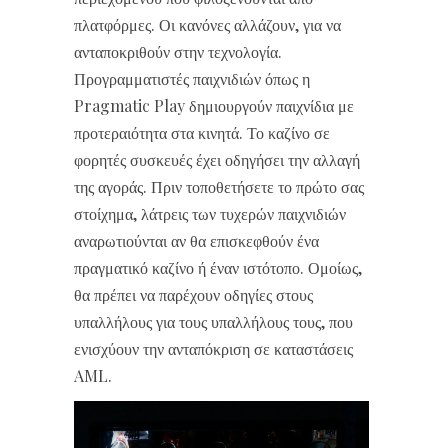
πλατφόρμες. Οι κανόνες αλλάζουν, για να
ανταποκριθούν στην τεχνολογία.
Προγραμματιστές παιχνιδιών όπως η
Pragmatic Play δημιουργούν παιχνίδια με
προτεραιότητα στα κινητά. Το καζίνο σε
φορητές συσκευές έχει οδηγήσει την αλλαγή
της αγοράς. Πριν τοποθετήσετε το πρώτο σας
στοίχημα, λάτρεις των τυχερών παιχνιδιών
αναρωτιούνται αν θα επισκεφθούν ένα
πραγματικό καζίνο ή έναν ιστότοπο. Ομοίως,
θα πρέπει να παρέχουν οδηγίες στους
υπαλλήλους για τους υπαλλήλους τους, που
ενισχύουν την ανταπόκριση σε καταστάσεις
AML.