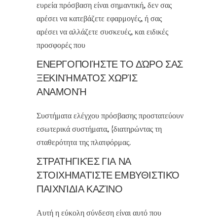
ευρεία πρόσβαση είναι σημαντική, δεν σας
αρέσει να κατεβάζετε εφαρμογές, ή σας
αρέσει να αλλάζετε συσκευές, και ειδικές
προσφορές που
ΕΝΕΡΓΟΠΟΙΉΣΤΕ ΤΟ ΔΏΡΟ ΣΑΣ
ΞΕΚΙΝΉΜΑΤΟΣ ΧΩΡΊΣ
ΑΝΑΜΟΝΉ
Συστήματα ελέγχου πρόσβασης προστατεύουν
εσωτερικά συστήματα, {διατηρώντας τη
σταθερότητα της πλατφόρμας.
ΣΤΡΑΤΗΓΙΚΈΣ ΓΙΑ ΝΑ
ΣΤΟΙΧΗΜΑΤΊΣΤΕ ΕΜΒΥΘΙΣΤΙΚΌ
ΠΑΙΧΝΊΔΙΑ ΚΑΖΊΝΟ
Αυτή η εύκολη σύνδεση είναι αυτό που