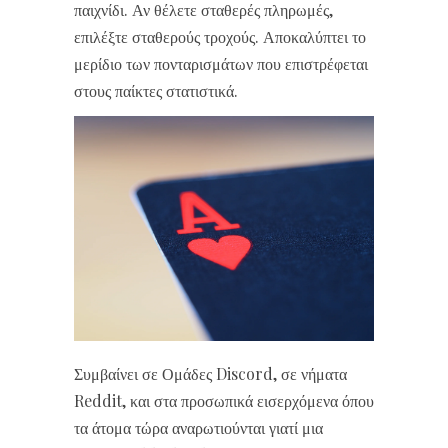
παιχνίδι. Αν θέλετε σταθερές πληρωμές,
επιλέξτε σταθερούς τροχούς. Αποκαλύπτει το
μερίδιο των πονταρισμάτων που επιστρέφεται
στους παίκτες στατιστικά.
Συμβαίνει σε Ομάδες Discord, σε νήματα
Reddit, και στα προσωπικά εισερχόμενα όπου
τα άτομα τώρα αναρωτιούνται γιατί μια