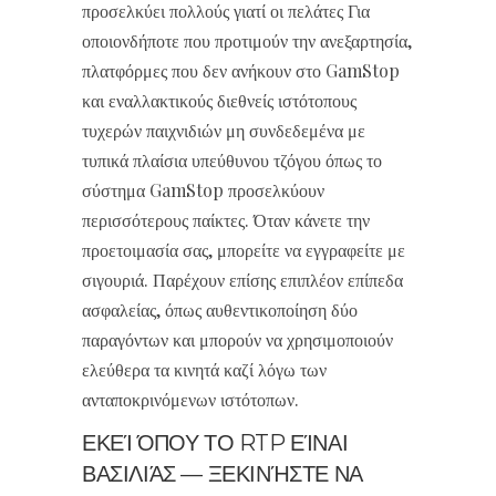
προσελκύει πολλούς γιατί οι πελάτες Για
οποιονδήποτε που προτιμούν την ανεξαρτησία,
πλατφόρμες που δεν ανήκουν στο GamStop
και εναλλακτικούς διεθνείς ιστότοπους
τυχερών παιχνιδιών μη συνδεδεμένα με
τυπικά πλαίσια υπεύθυνου τζόγου όπως το
σύστημα GamStop προσελκύουν
περισσότερους παίκτες. Όταν κάνετε την
προετοιμασία σας, μπορείτε να εγγραφείτε με
σιγουριά. Παρέχουν επίσης επιπλέον επίπεδα
ασφαλείας, όπως αυθεντικοποίηση δύο
παραγόντων και μπορούν να χρησιμοποιούν
ελεύθερα τα κινητά καζί λόγω των
ανταποκρινόμενων ιστότοπων.
ΕΚΕΊ ΌΠΟΥ ΤΟ RTP ΕΊΝΑΙ
ΒΑΣΙΛΙΆΣ — ΞΕΚΙΝΉΣΤΕ ΝΑ