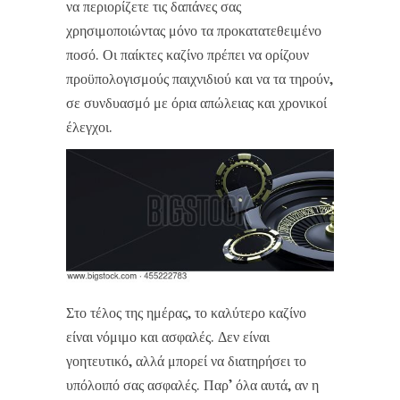
να περιορίζετε τις δαπάνες σας
χρησιμοποιώντας μόνο τα προκατατεθειμένο
ποσό. Οι παίκτες καζίνο πρέπει να ορίζουν
προϋπολογισμούς παιχνιδιού και να τα τηρούν,
σε συνδυασμό με όρια απώλειας και χρονικοί
έλεγχοι.
Στο τέλος της ημέρας, το καλύτερο καζίνο
είναι νόμιμο και ασφαλές. Δεν είναι
γοητευτικό, αλλά μπορεί να διατηρήσει το
υπόλοιπό σας ασφαλές. Παρ’ όλα αυτά, αν η