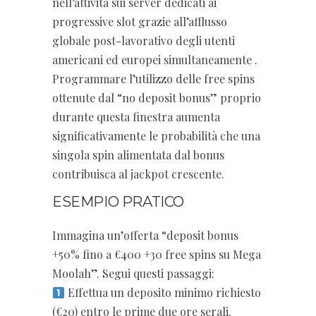
nell’attività sui server dedicati ai
progressive slot grazie all’afflusso
globale post-lavorativo degli utenti
americani ed europei simultaneamente .
Programmare l’utilizzo delle free spins
ottenute dal “no deposit bonus” proprio
durante questa finestra aumenta
significativamente le probabilità che una
singola spin alimentata dal bonus
contribuisca al jackpot crescente.
ESEMPIO PRATICO
Immagina un’offerta “deposit bonus
+50% fino a €400 +30 free spins su Mega
Moolah”. Segui questi passaggi:
Effettua un deposito minimo richiesto
(€20) entro le prime due ore serali.