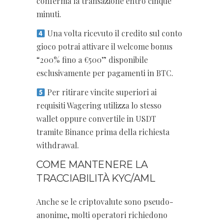
conferma la transazione entro cinque
minuti.
Una volta ricevuto il credito sul conto
gioco potrai attivare il welcome bonus
“200% fino a €500” disponibile
esclusivamente per pagamenti in BTC.
Per ritirare vincite superiori ai
requisiti Wagering utilizza lo stesso
wallet oppure convertile in USDT
tramite Binance prima della richiesta
withdrawal.
COME MANTENERE LA
TRACCIABILITÀ KYC/AML
Anche se le criptovalute sono pseudo-
anonime, molti operatori richiedono