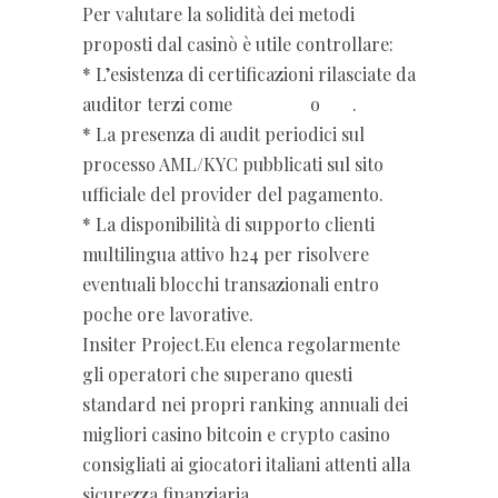
Per valutare la solidità dei metodi
proposti dal casinò è utile controllare:
* L’esistenza di certificazioni rilasciate da
auditor terzi come
eCOGRA
o
GLI
.
* La presenza di audit periodici sul
processo AML/KYC pubblicati sul sito
ufficiale del provider del pagamento.
* La disponibilità di supporto clienti
multilingua attivo h24 per risolvere
eventuali blocchi transazionali entro
poche ore lavorative.
Insiter Project.Eu elenca regolarmente
gli operatori che superano questi
standard nei propri ranking annuali dei
migliori casino bitcoin e crypto casino
consigliati ai giocatori italiani attenti alla
sicurezza finanziaria.