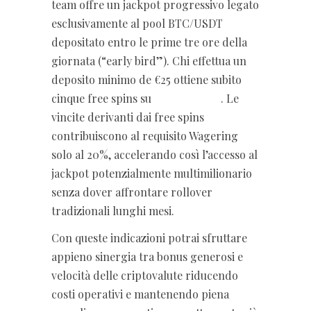
team offre un jackpot progressivo legato
esclusivamente al pool BTC/USDT
depositato entro le prime tre ore della
giornata (“early bird”). Chi effettua un
deposito minimo de €25 ottiene subito
cinque free spins su
Mega Moolah
. Le
vincite derivanti dai free spins
contribuiscono al requisito Wagering
solo al 20%, accelerando così l’accesso al
jackpot potenzialmente multimilionario
senza dover affrontare rollover
tradizionali lunghi mesi.
Con queste indicazioni potrai sfruttare
appieno sinergia tra bonus generosi e
velocità delle criptovalute riducendo
costi operativi e mantenendo piena