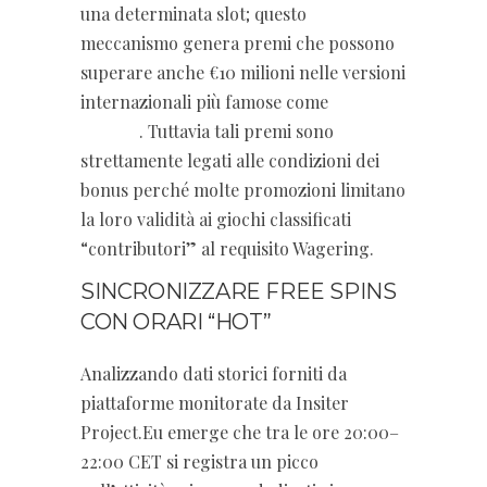
una determinata slot; questo
meccanismo genera premi che possono
superare anche €10 milioni nelle versioni
internazionali più famose come
Mega
Moolah
. Tuttavia tali premi sono
strettamente legati alle condizioni dei
bonus perché molte promozioni limitano
la loro validità ai giochi classificati
“contributori” al requisito Wagering.
SINCRONIZZARE FREE SPINS
CON ORARI “HOT”
Analizzando dati storici forniti da
piattaforme monitorate da Insiter
Project.Eu emerge che tra le ore 20:00–
22:00 CET si registra un picco