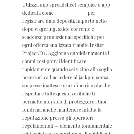
Utilizza uno spreadsheet semplice o app
dedicata come
CasinoTracker
per
registrare data depositi, importo netto
dopo wagering, saldo corrente e
scadenze promozionali specifiche per
ogni offerta analizzata tramite Insiter
Project.Eu . Aggiorna quotidianamente i
campi così potrai identificare
rapidamente quando sei vicino alla soglia
necessaria ad accedere al jackpot senza
sorprese inattese.\n\nInfine ricorda che
rispettare tutte queste verifiche ti
permette non solo di proteggere i tuoi
fondi ma anche mantenere intatta la
reputazione presso gli operatori
regolamentati — elemento fondamentale
evidenziato nei report mensili pubblicati