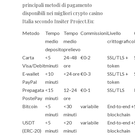
principali metodi di pagamento
disponibili nei migliori crypto casino
Italia secondo Insiter Project.Eu:
Metodo
Tempo
Tempo
Commissioni
Livello
medio
medio
crittografico
deposito
prelievo
Carta
<5
24–48
€0‑2
SSL/TLS +
Visa/Debit
minuti
ore
token
E‑wallet
<10
<24 ore
€0‑3
SSL/TLS +
PayPal
minuti
token
Prepagata
<15
12–24
€0‑1
SSL/TLS
PostePay
minuti
ore
Bitcoin
<5
<30
variabile
End‑to‑end +
minuti
minuti
blockchain
USDT
<5
<20
variabile
End‑to‑end +
(ERC‑20)
minuti
minuti
blockchain