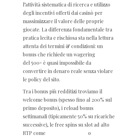
l’attività sistematica di ricerca e utilizzo
degli incentivi offerti dai casinò per
massimizzare il valore delle proprie
giocate. La differenza fondamentale tra
pratica lecita e rischiosa sta nella lettura
attenta dei termini & condizioni: un
bonus che richiede un wagering
del 500× è quasi impossibile da
convertire in denaro reale senza violare
le policy del sito.
Tra i bonus più redditizi troviamo il
welcome bonus (spesso fino al 200% sul
primo deposito), i reload bonus
settimanali (tipicamente 50% su ricariche
successive), le free spins su slot ad alto
RTP come
Book of Ra Deluxe
o
Mega