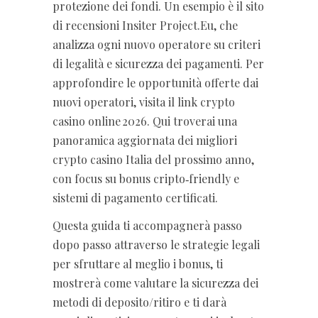
protezione dei fondi. Un esempio è il sito
di recensioni Insiter Project.Eu, che
analizza ogni nuovo operatore su criteri
di legalità e sicurezza dei pagamenti. Per
approfondire le opportunità offerte dai
nuovi operatori, visita il link crypto
casino online 2026. Qui troverai una
panoramica aggiornata dei migliori
crypto casino Italia del prossimo anno,
con focus su bonus cripto‑friendly e
sistemi di pagamento certificati.
Questa guida ti accompagnerà passo
dopo passo attraverso le strategie legali
per sfruttare al meglio i bonus, ti
mostrerà come valutare la sicurezza dei
metodi di deposito/ritiro e ti darà