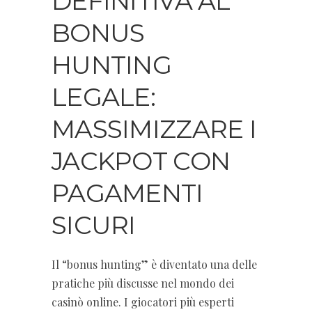
DEFINITIVA AL
BONUS
HUNTING
LEGALE:
MASSIMIZZARE I
JACKPOT CON
PAGAMENTI
SICURI
Il “bonus hunting” è diventato una delle
pratiche più discusse nel mondo dei
casinò online. I giocatori più esperti