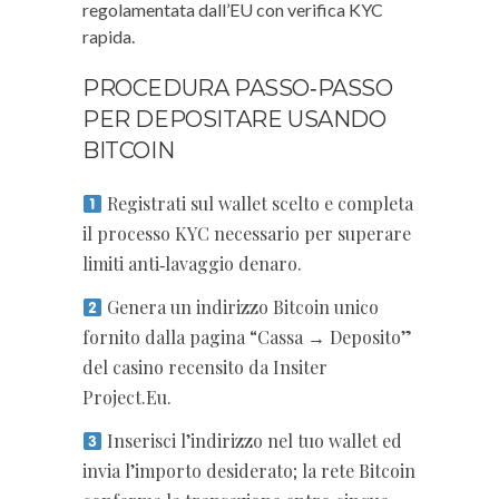
regolamentata dall’EU con verifica KYC
rapida.
PROCEDURA PASSO‑PASSO
PER DEPOSITARE USANDO
BITCOIN
Registrati sul wallet scelto e completa
il processo KYC necessario per superare
limiti anti‑lavaggio denaro.
Genera un indirizzo Bitcoin unico
fornito dalla pagina “Cassa → Deposito”
del casino recensito da Insiter
Project.Eu.
Inserisci l’indirizzo nel tuo wallet ed
invia l’importo desiderato; la rete Bitcoin