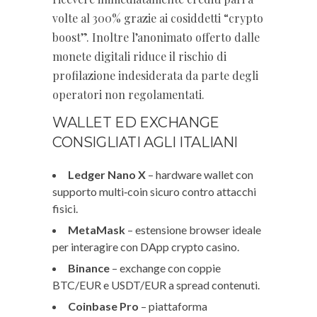
volte al 300% grazie ai cosiddetti “crypto
boost”. Inoltre l’anonimato offerto dalle
monete digitali riduce il rischio di
profilazione indesiderata da parte degli
operatori non regolamentati.
WALLET ED EXCHANGE
CONSIGLIATI AGLI ITALIANI
Ledger Nano X
– hardware wallet con
supporto multi‑coin sicuro contro attacchi
fisici.
MetaMask
– estensione browser ideale
per interagire con DApp crypto casino.
Binance
– exchange con coppie
BTC/EUR e USDT/EUR a spread contenuti.
Coinbase Pro
– piattaforma