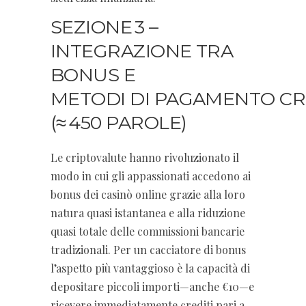
SEZIONE 3 –
INTEGRAZIONE TRA
BONUS E
METODI DI PAGAMENTO CR
(≈ 450 PAROLE)
Le criptovalute hanno rivoluzionato il
modo in cui gli appassionati accedono ai
bonus dei casinò online grazie alla loro
natura quasi istantanea e alla riduzione
quasi totale delle commissioni bancarie
tradizionali. Per un cacciatore di bonus
l’aspetto più vantaggioso è la capacità di
depositare piccoli importi—anche €10—e
ricevere immediatamente crediti pari a