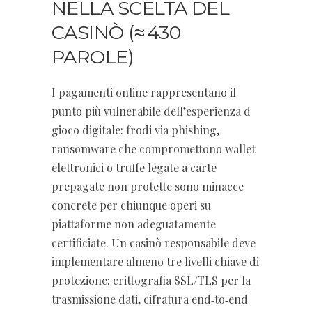
NELLA SCELTA DEL
CASINÒ (≈ 430
PAROLE)
I pagamenti online rappresentano il
punto più vulnerabile dell’esperienza d
gioco digitale: frodi via phishing,
ransomware che compromettono wallet
elettronici o truffe legate a carte
prepagate non protette sono minacce
concrete per chiunque operi su
piattaforme non adeguatamente
certificiate. Un casinò responsabile deve
implementare almeno tre livelli chiave di
protezione: crittografia SSL/TLS per la
trasmissione dati, cifratura end‑to‑end