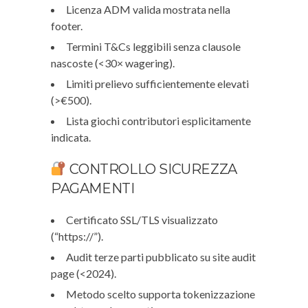
Licenza ADM valida mostrata nella
footer.
Termini T&Cs leggibili senza clausole
nascoste (<30× wagering).
Limiti prelievo sufficientemente elevati
(>€500).
Lista giochi contributori esplicitamente
indicata.
CONTROLLO SICUREZZA
PAGAMENTI
Certificato SSL/TLS visualizzato
(“https://”).
Audit terze parti pubblicato su site audit
page (<2024).
Metodo scelto supporta tokenizzazione