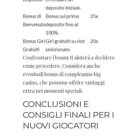
deposito iniziale.
Bonus di
Bonus sul primo
25x
Benvenuto
deposito fino al
100%.
Bonus Giri
Giri gratuiti su slot
20x
Gratuiti
selezionate.
Confrontare i bonus ti aiuterà a decidere
come procedere. Considera anche
eventuali bonus di compleanno big
casino, che possono offrire vantaggi
extra nei momenti speciali.
CONCLUSIONI E
CONSIGLI FINALI PER I
NUOVI GIOCATORI