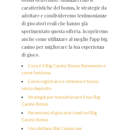
caratteristiche del bonus, le strategie da
adottare e condivideremo testimonianze
di giocatori reali che hanno già
sperimentato questa offerta. Scopriremo
anche come utilizzare al meglio l’app big
casino per migliorare la tua esperienza
di gioco.
Cosa è il Big Casino Bonus Benvenuto e
come funziona
Come registrarsi e ottenere il bonus
senza deposito
Strategie per massimizzare il tuo Big
Casino Bonus
Recensioni di giocatori reali sul Big
Casino Bonus
Uso dell’app Big Casino per