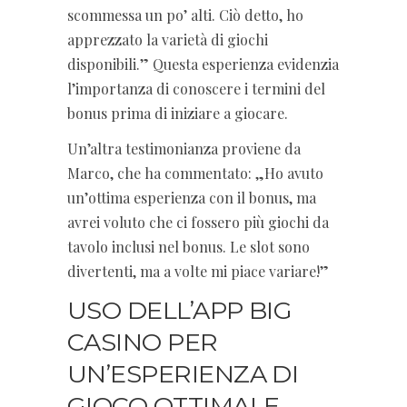
scommessa un po’ alti. Ciò detto, ho
apprezzato la varietà di giochi
disponibili.” Questa esperienza evidenzia
l’importanza di conoscere i termini del
bonus prima di iniziare a giocare.
Un’altra testimonianza proviene da
Marco, che ha commentato: „Ho avuto
un’ottima esperienza con il bonus, ma
avrei voluto che ci fossero più giochi da
tavolo inclusi nel bonus. Le slot sono
divertenti, ma a volte mi piace variare!”
USO DELL’APP BIG
CASINO PER
UN’ESPERIENZA DI
GIOCO OTTIMALE