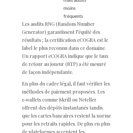
moins
fréquents
Les audits RNG (Random Number
Generator) garantissent l’équité des
résultats ; la certification eCOGRA est le
label le plus reconnu dans ce domaine.
Un rapport eCOGRA indique que le taux
de retour au joueur (RTP) a été mesuré
de façon indépendante.
En plus du cadre légal, il faut vérifier les
méthodes de paiement proposées. Les
e‑wallets comme Skrill ou Neteller
offrent des dépôts instantanés tandis
que les cartes bancaires restent la norme
pour les retraits rapides. De plus en plus
de plateformes acceptent les