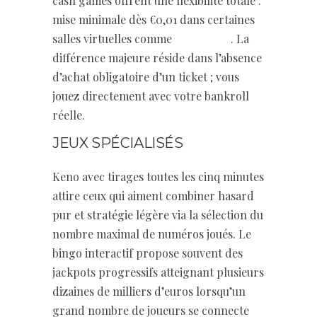
cash games offrent une flexibilité totale :
mise minimale dès €0,01 dans certaines
salles virtuelles comme
PokerStars
. La
différence majeure réside dans l’absence
d’achat obligatoire d’un ticket ; vous
jouez directement avec votre bankroll
réelle.
JEUX SPÉCIALISÉS
Keno avec tirages toutes les cinq minutes
attire ceux qui aiment combiner hasard
pur et stratégie légère via la sélection du
nombre maximal de numéros joués. Le
bingo interactif propose souvent des
jackpots progressifs atteignant plusieurs
dizaines de milliers d’euros lorsqu’un
grand nombre de joueurs se connecte