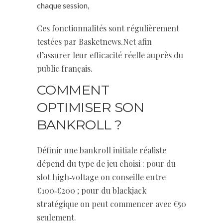
chaque session,
Ces fonctionnalités sont régulièrement
testées par Basketnews.Net afin
d’assurer leur efficacité réelle auprès du
public français.
COMMENT
OPTIMISER SON
BANKROLL ?
Définir une bankroll initiale réaliste
dépend du type de jeu choisi : pour du
slot high‑voltage on conseille entre
€100‑€200 ; pour du blackjack
stratégique on peut commencer avec €50
seulement.