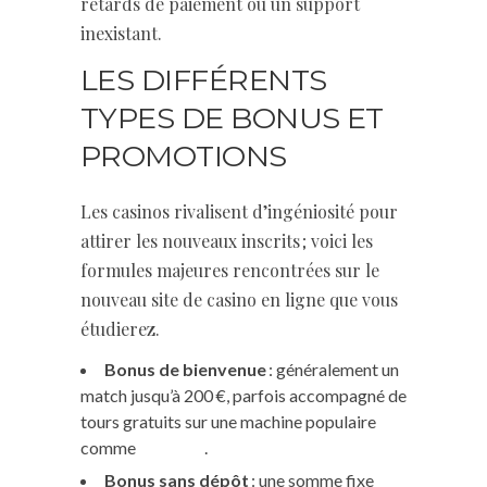
retards de paiement ou un support
inexistant.
LES DIFFÉRENTS
TYPES DE BONUS ET
PROMOTIONS
Les casinos rivalisent d’ingéniosité pour
attirer les nouveaux inscrits ; voici les
formules majeures rencontrées sur le
nouveau site de casino en ligne que vous
étudierez.
Bonus de bienvenue
: généralement un
match jusqu’à 200 €, parfois accompagné de
tours gratuits sur une machine populaire
comme
Starburst
.
Bonus sans dépôt
: une somme fixe