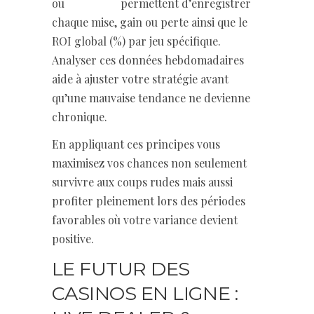
ou
MyBetLog
permettent d’enregistrer
chaque mise, gain ou perte ainsi que le
ROI global (%) par jeu spécifique.
Analyser ces données hebdomadaires
aide à ajuster votre stratégie avant
qu’une mauvaise tendance ne devienne
chronique.
En appliquant ces principes vous
maximisez vos chances non seulement
survivre aux coups rudes mais aussi
profiter pleinement lors des périodes
favorables où votre variance devient
positive.
LE FUTUR DES
CASINOS EN LIGNE :