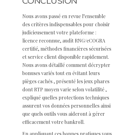
CONCLUSION
Nous avons passé en revue l’ensemble
des critères indispensables pour choisir
judicieusement votre plateforme :
licence reconnue, audit RNG/eCOGRA
certifié, méthodes financières sécurisées
et service client disponible rapidement.
Nous avons détaillé comment décrypter
bonuses variés tout en évitant leurs
pièges cachés , présenté les jeux phares
dont RTP moyen varie selon volatilité ,
expliqué quelles protections techniques
assurent vos données personnelles ainsi
que quels outils vous aideront à gérer
efficacement votre bankroll.
En appliquant ces bonnes pratiques vous