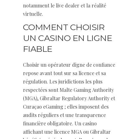
notamment le live dealer et la réalité
virtuelle.
COMMENT CHOISIR
UN CASINO EN LIGNE
FIABLE
Choisir un opérateur digne de confiance
repose avant tout sur sa licence et sa
régulation. Les juridictions les plus
respectées sont Malte Gaming Authority
(MGA), Gibraltar Regulatory Authority et
Curaçao eGaming ; elles imposent des
audits réguliers et une transparence
financière obligatoire. Un casino
affichant une licence MGA ou Gibraltar