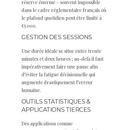
réserve énorme – souvent impossible
dans le cadre réglementaire français où
le plafond quotidien peut être limité à
€5 000.
GESTION DES SESSIONS
Une durée idéale se situe entre trente
minutes et deux heures ; au-delà il faut
impérativement faire une pause afin
d’éviter la fatigue décisionnelle qui
augmente drastiquement l’erreur
humaine.
OUTILS STATISTIQUES &
APPLICATIONS TIERCES
Des applications comme
CasinoTracker