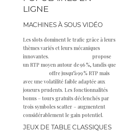
LIGNE
MACHINES À SOUS VIDÉO
Les slots dominent le trafic grâce à leurs
thèmes variés et leurs mécaniques
innovantes.
Book of Ra Deluxe
propose
un RTP moyen autour de 96 %, tandis que
Mega Joker
offre jusqu’à 99 % RTP mais
avec une volatilité faible adaptée aux
joueurs prudents. Les fonctionnalités
bonus – tours gratuits déclenchés par
trois symboles scatter – augmentent
considérablement le gain potentiel.
JEUX DE TABLE CLASSIQUES