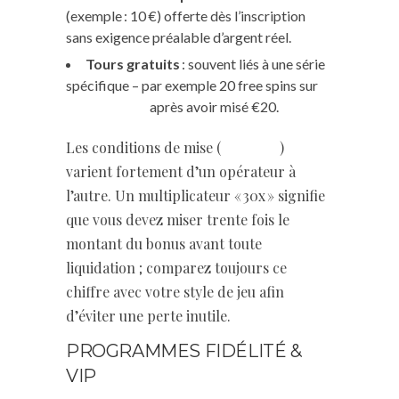
(exemple : 10 €) offerte dès l’inscription
sans exigence préalable d’argent réel.
Tours gratuits
: souvent liés à une série
spécifique – par exemple 20 free spins sur
Gonzo’s Quest
après avoir misé €20.
Les conditions de mise (
wagering
)
varient fortement d’un opérateur à
l’autre. Un multiplicateur « 30x » signifie
que vous devez miser trente fois le
montant du bonus avant toute
liquidation ; comparez toujours ce
chiffre avec votre style de jeu afin
d’éviter une perte inutile.
PROGRAMMES FIDÉLITÉ &
VIP