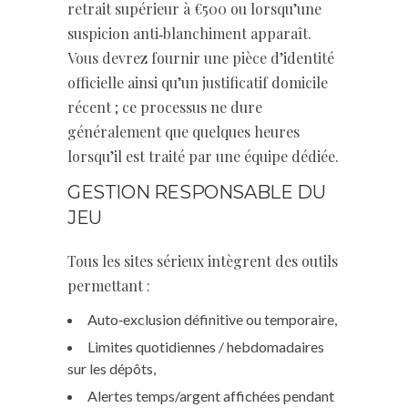
retrait supérieur à €500 ou lorsqu’une
suspicion anti‑blanchiment apparaît.
Vous devrez fournir une pièce d’identité
officielle ainsi qu’un justificatif domicile
récent ; ce processus ne dure
généralement que quelques heures
lorsqu’il est traité par une équipe dédiée.
GESTION RESPONSABLE DU
JEU
Tous les sites sérieux intègrent des outils
permettant :
Auto‑exclusion définitive ou temporaire,
Limites quotidiennes / hebdomadaires
sur les dépôts,
Alertes temps/argent affichées pendant