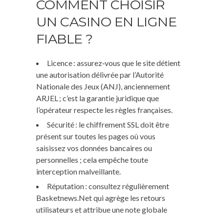
COMMENT CHOISIR
UN CASINO EN LIGNE
FIABLE ?
Licence : assurez‑vous que le site détient
une autorisation délivrée par l’Autorité
Nationale des Jeux (ANJ), anciennement
ARJEL ; c’est la garantie juridique que
l’opérateur respecte les règles françaises.
Sécurité : le chiffrement SSL doit être
présent sur toutes les pages où vous
saisissez vos données bancaires ou
personnelles ; cela empêche toute
interception malveillante.
Réputation : consultez régulièrement
Basketnews.Net qui agrège les retours
utilisateurs et attribue une note globale