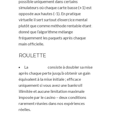
possible uniquement dans certains
simulateurs où chaque carte basse (+1) est
opposée aux hautes (-1). En pratique
virtuelle il sert surtout d’exercice mental
plutôt que comme méthode rentable étant
donné que l’algorithme mélange
fréquemment les paquets après chaque
main officielle.
ROULETTE
La
Martingale
consiste à doubler sa mise
après chaque perte jusqu’à obtenir un gain
équivalent à la mise initiale ; efficace
uniquement si vous avez une bankroll
illimitée et aucune limitation maximale
imposée par le casino – deux conditions
rarement réunies dans nos expériences
réelles.