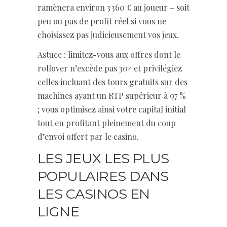
ramènera environ 3 360 € au joueur – soit
peu ou pas de profit réel si vous ne
choisissez pas judicieusement vos jeux.
Astuce : limitez-vous aux offres dont le
rollover n’excède pas 30× et privilégiez
celles incluant des tours gratuits sur des
machines ayant un RTP supérieur à 97 %
; vous optimisez ainsi votre capital initial
tout en profitant pleinement du coup
d’envoi offert par le casino.
LES JEUX LES PLUS
POPULAIRES DANS
LES CASINOS EN
LIGNE