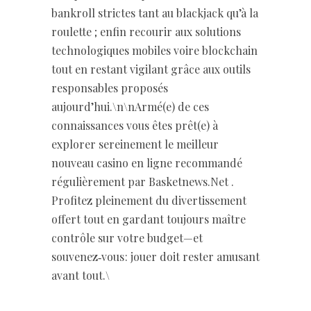
bankroll strictes tant au blackjack qu’à la
roulette ; enfin recourir aux solutions
technologiques mobiles voire blockchain
tout en restant vigilant grâce aux outils
responsables proposés
aujourd’hui.\n\nArmé(e) de ces
connaissances vous êtes prêt(e) à
explorer sereinement le meilleur
nouveau casino en ligne recommandé
régulièrement par Basketnews.Net .
Profitez pleinement du divertissement
offert tout en gardant toujours maître
contrôle sur votre budget—et
souvenez‑vous : jouer doit rester amusant
avant tout.\