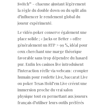
Switch” – chacune ajustant légèrement
la règle du double down ou du split afin
d’influencer le rendement global du
joueur expérimenté.
Le vidéo‑poker conserve également une
place solide ; « Jacks or Better » offre
généralement un RTP > 99 %, idéal pour
ceux cherchant une marge théorique
favorable sans trop dépendre du hasard
pur. Enfin les casinos live introduisent
l’interaction réelle via webcam : croupier
humain pour roulette Live, baccarat Live
ou poker Texas Hold’em Live créent une
immersion proche du vrai salon
physique tout en permettant aux joueurs
français d’utiliser leurs outils préférés