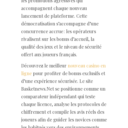
les promotions agressives qui
accompagnent chaque nouveau
lancement de plateforme. Cette
démocratisation s’accompagne d’une
concurrence accrue : les opérateurs
rivalisent sur les bonus d’accueil, la
qualité des jeux et le niveau de sécurité
offert aux joueurs français.
Découvrez le meilleur
nouveau casino en
ligne
pour profiter de bonus exclusifs et
d’une expérience sécurisée. Le site
Basketnews.Net se positionne comme un
comparateur indépendant qui teste
chaque licence, analyse les protocoles de
chiffrement et compile les avis réels des
joueurs afin de guider les novices comme
les habitués vers des environnements