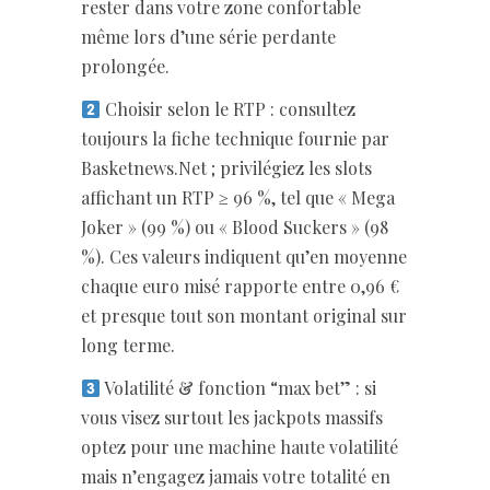
rester dans votre zone confortable
même lors d’une série perdante
prolongée.
Choisir selon le RTP : consultez
toujours la fiche technique fournie par
Basketnews.Net ; privilégiez les slots
affichant un RTP ≥ 96 %, tel que « Mega
Joker » (99 %) ou « Blood Suckers » (98
%). Ces valeurs indiquent qu’en moyenne
chaque euro misé rapporte entre 0,96 €
et presque tout son montant original sur
long terme.
Volatilité & fonction “max bet” : si
vous visez surtout les jackpots massifs
optez pour une machine haute volatilité
mais n’engagez jamais votre totalité en