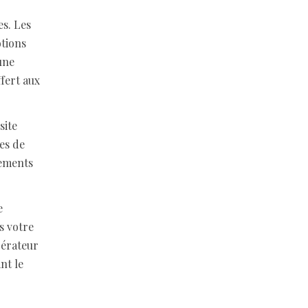
es. Les
otions
une
ffert aux
site
es de
nements
e
s votre
pérateur
nt le