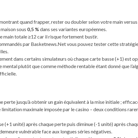
ontrant quand frapper, rester ou doubler selon votre main versus 
e maison sous
0,5 %
dans ses variantes européennes.
 main totale ≥12 car il risque fortement bustir.
ecommandés par Basketnews.Net vous pouvez tester cette stratégie
lles.
quement dans certains simulateurs où chaque carte basse (+1) est o
ercice mental plutôt que comme méthode rentable étant donné que l’a
icielle.
perte jusqu’à obtenir un gain équivalent à la mise initiale ; efficac
e limitation maximale imposée par le casino – deux conditions rar
(+1 unité) après chaque perte puis diminue (-1 unité) après chaq
s demeure vulnérable face aux longues séries négatives.