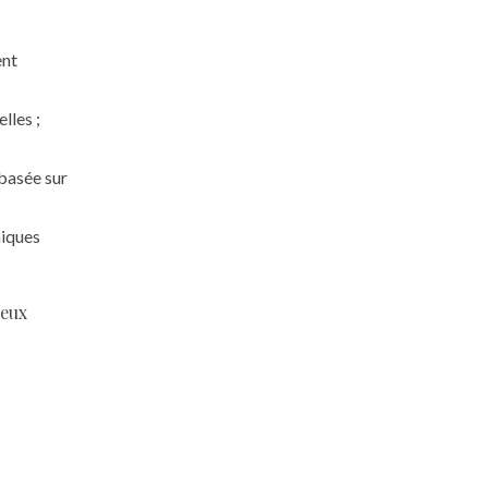
ent
lles ;
 basée sur
niques
ieux