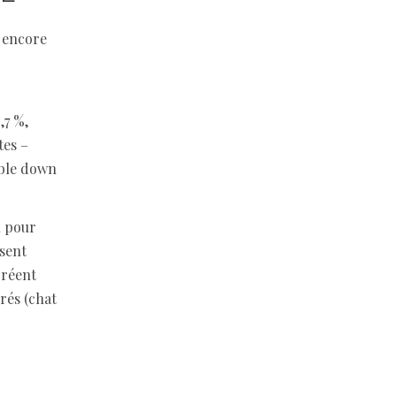
u encore
,7 %,
tes –
uble down
l pour
isent
créent
rés (chat