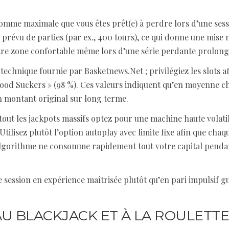
 somme maximale que vous êtes prêt(e) à perdre lors d’une ses
 prévu de parties (par ex., 400 tours), ce qui donne une mis
otre zone confortable même lors d’une série perdante prolong
 technique fournie par Basketnews.Net ; privilégiez les slots a
Blood Suckers » (98 %). Ces valeurs indiquent qu’en moyenne c
n montant original sur long terme.
rtout les jackpots massifs optez pour une machine haute volati
tilisez plutôt l’option autoplay avec limite fixe afin que chaq
l’algorithme ne consomme rapidement tout votre capital penda
e session en expérience maîtrisée plutôt qu’en pari impulsif g
U BLACKJACK ET À LA ROULETTE