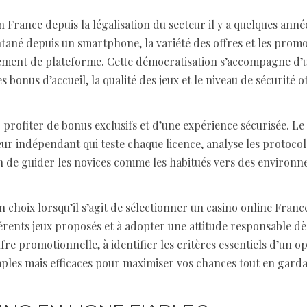
 France depuis la légalisation du secteur il y a quelques anné
tané depuis un smartphone, la variété des offres et les prom
ment de plateforme. Cette démocratisation s’accompagne d’
 bonus d’accueil, la qualité des jeux et le niveau de sécurité o
profiter de bonus exclusifs et d’une expérience sécurisée. Le 
 indépendant qui teste chaque licence, analyse les protocol
fin de guider les novices comme les habitués vers des environ
n choix lorsqu’il s’agit de sélectionner un casino online Franc
rents jeux proposés et à adopter une attitude responsable dè
e promotionnelle, à identifier les critères essentiels d’un o
mples mais efficaces pour maximiser vos chances tout en garda