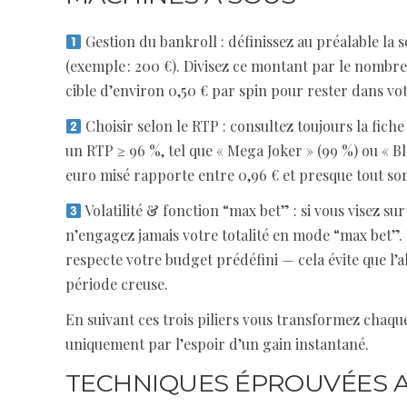
Gestion du bankroll : définissez au préalable la
(exemple : 200 €). Divisez ce montant par le nombre
cible d’environ 0,50 € par spin pour rester dans v
Choisir selon le RTP : consultez toujours la fiche
un RTP ≥ 96 %, tel que « Mega Joker » (99 %) ou « 
euro misé rapporte entre 0,96 € et presque tout so
Volatilité & fonction “max bet” : si vous visez su
n’engagez jamais votre totalité en mode “max bet”. U
respecte votre budget prédéfini — cela évite que 
période creuse.
En suivant ces trois piliers vous transformez chaqu
uniquement par l’espoir d’un gain instantané.
TECHNIQUES ÉPROUVÉES A