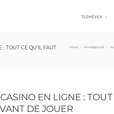
TERMÉKEK
: TOUT CE QU’IL FAUT
Home
Uncategorized
Gui
ASINO EN LIGNE : TOUT
AVANT DE JOUER