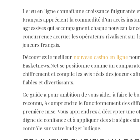
Le jeu en ligne connaît une croissance fulgurante en
Français apprécient la commodité d’un accès instan
agressives qui accompagnent chaque nouveau lance
concurrence accrue : les opérateurs rivalisent sur les
joueurs français.
Découvrez le meilleur
nouveau casino en ligne
pour 
Basketnews.Net se positionne comme un comparateur
chiffrement et compile les avis réels des joueurs a
fiables et divertissants.
Ce guide a pour ambition de vous aider à faire le bo
reconnu, à comprendre le fonctionnement des diffé
première mise. Vous apprendrez à décrypter une offr
digne de confiance et à appliquer des stratégies si
contrôle sur votre budget ludique.