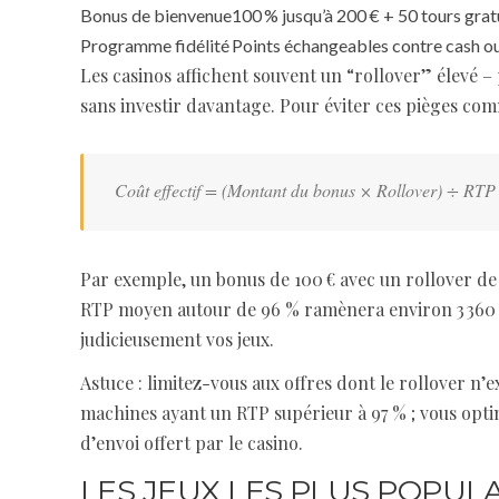
Bonus de bienvenue
100 % jusqu’à 200 € + 50 tours grat
Programme fidélité
Points échangeables contre cash ou
Les casinos affichent souvent un “rollover” élevé – p
sans investir davantage. Pour éviter ces pièges com
Coût effectif = (Montant du bonus × Rollover) ÷ RT
Par exemple, un bonus de 100 € avec un rollover de 
RTP moyen autour de 96 % ramènera environ 3 360 € a
judicieusement vos jeux.
Astuce : limitez-vous aux offres dont le rollover n’e
machines ayant un RTP supérieur à 97 % ; vous optimi
d’envoi offert par le casino.
LES JEUX LES PLUS POPULA