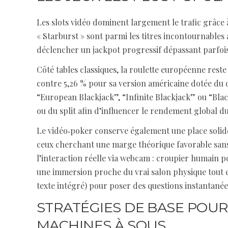
Les slots vidéo dominent largement le trafic grâce 
« Starburst » sont parmi les titres incontournables
déclencher un jackpot progressif dépassant parfois 
Côté tables classiques, la roulette européenne reste 
contre 5,26 % pour sa version américaine dotée du d
“European Blackjack”, “Infinite Blackjack” ou “Bl
ou du split afin d’influencer le rendement global d
Le vidéo‑poker conserve également une place solide
ceux cherchant une marge théorique favorable sans 
l’interaction réelle via webcam : croupier humain p
une immersion proche du vrai salon physique tout en
texte intégré) pour poser des questions instantané
STRATÉGIES DE BASE POU
MACHINES À SOUS