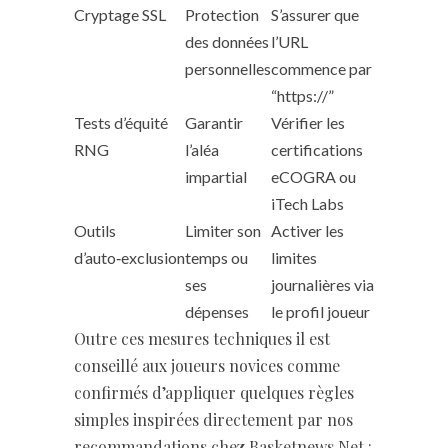
Cryptage SSL
Protection
S’assurer que
des données
l’URL
personnelles
commence par
“https://”
Tests d’équité
Garantir
Vérifier les
RNG
l’aléa
certifications
impartial
eCOGRA ou
iTech Labs
Outils
Limiter son
Activer les
d’auto‑exclusion
temps ou
limites
ses
journalières via
dépenses
le profil joueur
Outre ces mesures techniques il est
conseillé aux joueurs novices comme
confirmés d’appliquer quelques règles
simples inspirées directement par nos
recommandations chez Basketnews.Net :