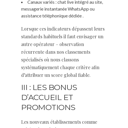
Canaux variés : chat live intégré au site,
messagerie instantanée WhatsApp ou
assistance téléphonique dédiée .
Lorsque ces indicateurs dépassent leurs
standards habituels il faut envisager un
autre opérateur – observation
récurrente dans nos classements
spécialisés où nous classons
systématiquement chaque critère afin
d’attribuer un score global fiable.
III : LES BONUS
D’ACCUEIL ET
PROMOTIONS
Les nouveaux établissements comme