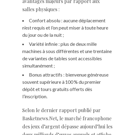
avantages majeurs par rapport aux
salles physiques :
Confort absolu : aucune déplacement
n’est requis et l’on peut miser à toute heure
du jour ou de la nuit ;
Variété infinie : plus de deux mille
machines à sous différentes et une trentaine
de variantes de tables sont accessibles
simultanément ;
Bonus attractifs : bienvenue généreuse
souvent supérieure à 100 % du premier
dépôt et tours gratuits offerts dès
l’inscription.
Selon le dernier rapport publié par
Basketnews.Net, le marché francophone
des jeux d’argent dépasse aujourd’hui les
deux milliards d’euros annuels et affiche