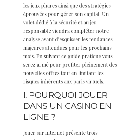
les jeux phares ainsi que des stratégies
éprouvées pour gérer son capital. Un
volet dédié à la sécurité et au jeu
responsable viendra compléter notre
analyse avant d’esquisser les tendances
majeures attendues pour les prochains
mois. En suivant ce guide pratique vous
serez armé pour profiter pleinement des
nouvelles offres tout en limitant les
risques inhérents aux paris virtuels.
I. POURQUOI JOUER
DANS UN CASINO EN
LIGNE ?
Jouer sur internet présente trois