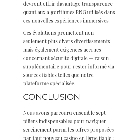
devront offrir davantage transparence
quant aux algorithmes RNG utilisés dans
ces nouvelles expériences immersives.
Ces évolutions promettent non
seulement plus divers divertissements
mais également exigences accrues
concernant sécurité digitale — raison
supplémentaire pour rester informé via
sources fiables telles que notre
plateforme spécialisée.
CONCLUSION
Nous avons parcouru ensemble sept
piliers indispensables pour naviguer
sereinement parmi les offres proposées
par tout nouveau casino en ligne fiable :