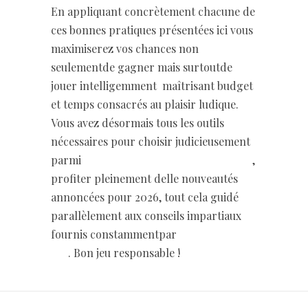
En appliquant concrètement chacune de
ces bonnes pratiques présentées ici vous
maximiserez vos chances non
seulementde gagner mais surtoutde
jouer intelligemment ­ maîtrisant budget
et temps consacrés au plaisir ludique.​
Vous avez désormais tous les outils
nécessaires pour choisir judicieusement
parmi
le meilleur nouveau casino online
,
profiter pleinement delle nouveautés
annoncées pour 2026, tout cela guidé
parallèlement aux conseils impartiaux
fournis constammentpar
BasketNews
Net
. Bon jeu responsable !