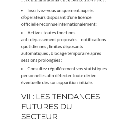
Inscrivez-vous uniquement auprès
d’opérateurs disposant d’une licence
officielle reconnue internationalement ;
Activez toutes fonctions
anti‑dépassement proposées—notifications
quotidiennes , limites déposants
automatiques , blocage temporaire après
sessions prolongées ;
Consultez régulièrement vos statistiques
personnelles afin détecter toute dérive
éventuelle dès son apparition initiale.
VII : LES TENDANCES
FUTURES DU
SECTEUR