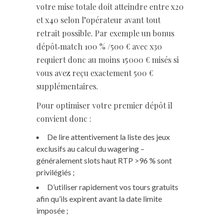
votre mise totale doit atteindre entre x20
et x40 selon l’opérateur avant tout
retrait possible. Par exemple un bonus
dépôt‑match 100 % /500 € avec x30
requiert donc au moins 15 000 € misés si
vous avez reçu exactement 500 €
supplémentaires.
Pour optimiser votre premier dépôt il
convient donc :
De lire attentivement la liste des jeux
exclusifs au calcul du wagering –
généralement slots haut RTP >96 % sont
privilégiés ;
D’utiliser rapidement vos tours gratuits
afin qu’ils expirent avant la date limite
imposée ;