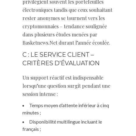
privilégient souvent les portefeuilles
électroniques tandis que ceux souhaitant
rester anonymes se tournent vers les
cryptomonnaies – tendance soulignée
dans plusieurs études menées par
Basketnews.Net durant l’année écoulée.
C : LE SERVICE CLIENT –
CRITÈRES D’ÉVALUATION
Un support réactif est indispensable
lorsqu’une question surgit pendant une
session intense :
Temps moyen d’attente inférieur à cinq
minutes ;
Disponibilité multilingue incluant le
français ;