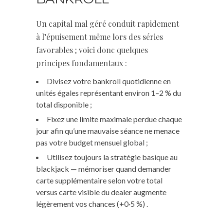
Un capital mal géré conduit rapidement
à l’épuisement même lors des séries
favorables ; voici donc quelques
principes fondamentaux :
Divisez votre bankroll quotidienne en
unités égales représentant environ 1–2 % du
total disponible ;
Fixez une limite maximale perdue chaque
jour afin qu’une mauvaise séance ne menace
pas votre budget mensuel global ;
Utilisez toujours la stratégie basique au
blackjack — mémoriser quand demander
carte supplémentaire selon votre total
versus carte visible du dealer augmente
légèrement vos chances (+0·5 %) .