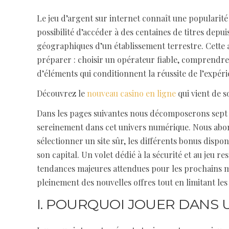
Le jeu d’argent sur internet connaît une popularité
possibilité d’accéder à des centaines de titres depu
géographiques d’un établissement terrestre. Cette 
préparer : choisir un opérateur fiable, comprendre
d’éléments qui conditionnent la réussite de l’expéri
Découvrez le
nouveau casino en ligne
qui vient de so
Dans les pages suivantes nous décomposerons sept 
sereinement dans cet univers numérique. Nous abord
sélectionner un site sûr, les différents bonus dispo
son capital. Un volet dédié à la sécurité et au jeu 
tendances majeures attendues pour les prochains mo
pleinement des nouvelles offres tout en limitant les 
I. POURQUOI JOUER DANS U