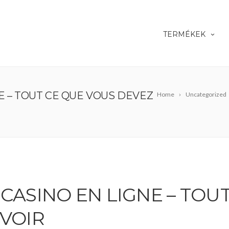
TERMÉKEK
E – TOUT CE QUE VOUS DEVEZ
Home
Uncategorized
CASINO EN LIGNE – TOUT
VOIR