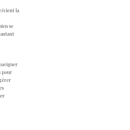
récient la
bien se
 autant
 naviguer
s pour
 gérer
es
ter