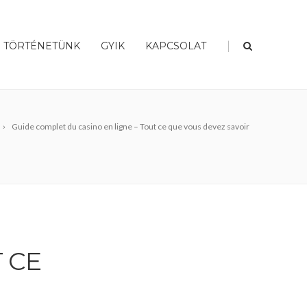
|
TÖRTÉNETÜNK
GYIK
KAPCSOLAT
Guide complet du casino en ligne – Tout ce que vous devez savoir
 CE