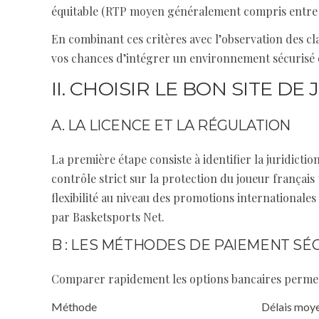
équitable (RTP moyen généralement compris entre 9
En combinant ces critères avec l’observation des 
vos chances d’intégrer un environnement sécurisé o
II. CHOISIR LE BON SITE DE 
A. LA LICENCE ET LA RÉGULATION
La première étape consiste à identifier la juridictio
contrôle strict sur la protection du joueur françai
flexibilité au niveau des promotions internationale
par Basketsports Net.
B : LES MÉTHODES DE PAIEMENT SÉ
Comparer rapidement les options bancaires permet d
Méthode
Délais moy