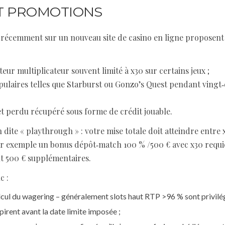
 ET PROMOTIONS
 récemment sur un nouveau site de casino en ligne proposent
eur multiplicateur souvent limité à x30 sur certains jeux ;
pulaires telles que Starburst ou Gonzo’s Quest pendant vingt‑
et perdu récupéré sous forme de crédit jouable.
dite « playthrough » : votre mise totale doit atteindre entre 
 Par exemple un bonus dépôt‑match 100 % /500 € avec x30 requ
nt 500 € supplémentaires.
c :
calcul du wagering – généralement slots haut RTP >96 % sont privilég
xpirent avant la date limite imposée ;