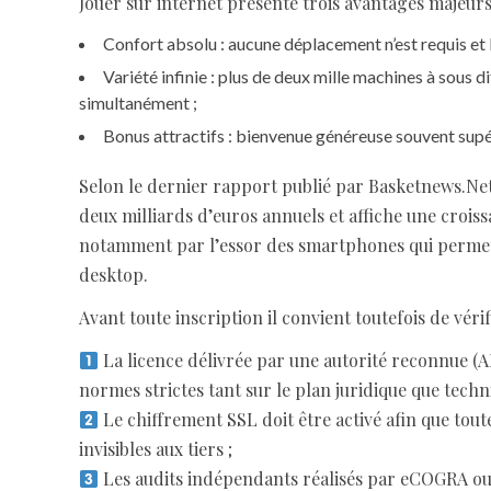
Jouer sur internet présente trois avantages majeurs
Confort absolu : aucune déplacement n’est requis et l’
Variété infinie : plus de deux mille machines à sous d
simultanément ;
Bonus attractifs : bienvenue généreuse souvent supér
Selon le dernier rapport publié par Basketnews.Net
deux milliards d’euros annuels et affiche une croi
notamment par l’essor des smartphones qui permett
desktop.
Avant toute inscription il convient toutefois de vérif
La licence délivrée par une autorité reconnue (A
normes strictes tant sur le plan juridique que techn
Le chiffrement SSL doit être activé afin que tout
invisibles aux tiers ;
Les audits indépendants réalisés par eCOGRA ou 