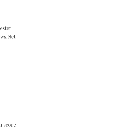
rester
ews.Net
n score